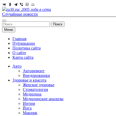
Skip
to
za30.ru
с 2005 года в сети
content
Случайные новости
Найти:
Меню
Главная
Публикации
Политика сайта
О сайте
Карта сайта
Авто
Авторемонт
Внедорожники
Здоровье и красота
Женское здоровье
Стоматология
Медицина
Медицинские анализы
Интим
Йога
Макияж