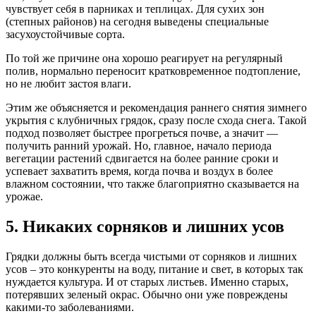
чувствует себя в парниках и теплицах. Для сухих зон
(степных районов) на сегодня выведены специальные
засухоустойчивые сорта.
По той же причине она хорошо реагирует на регулярный
полив, нормально переносит кратковременное подтопление,
но не любит застоя влаги.
Этим же объясняется и рекомендация раннего снятия зимнего
укрытия с клубничных грядок, сразу после схода снега. Такой
подход позволяет быстрее прогреться почве, а значит —
получить ранний урожай. Но, главное, начало периода
вегетации растений сдвигается на более ранние сроки и
успевает захватить время, когда почва и воздух в более
влажном состоянии, что также благоприятно сказывается на
урожае.
5. Никаких сорняков и лишних усов
Грядки должны быть всегда чистыми от сорняков и лишних
усов – это конкуренты на воду, питание и свет, в которых так
нуждается культура. И от старых листьев. Именно старых,
потерявших зеленый окрас. Обычно они уже повреждены
какими-то заболеваниями.