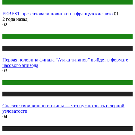
Авторемонт
FEBEST презентовали новинки на французские авто
01
2 года назад
02
Аниме
Публикации
Первая половина финала “Атака титанов” выйдет в формате
часового эпизода
03
Дом и дача
Публикации
Спасите свои вишни и сливы — что нужно знать о черной
узловатости
04
Публикации