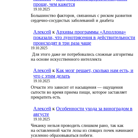
проще, чем кажется
19.10.2025
Большинство факторов, связанных с риском развития
сердечно-сосудистых заболеваний и диабета
Алексей
к
Архивы программы «Аполлона»
показали, что лунотрясения в действительности
происходят в три раза чаще
19.10.2025
Для этого даже не потребовались сложные алгоритмы
на основе искусственного интеллекта
Алексей
к
Как мозг решает, сколько нам есть, и
что с этим делать
19.10.2025
Отчасти это зависит от насыщения — ощущения
сытости во время приема пищи, которое заставляет
прекратить есть.
Алексей
к
Особенности ухода за виноградом в
августе
19.10.2025
Чеканку нельзя проводить слишком рано, так как
на оставленной части лозы из спящих почек начинают
усиленно образовываться побеги.