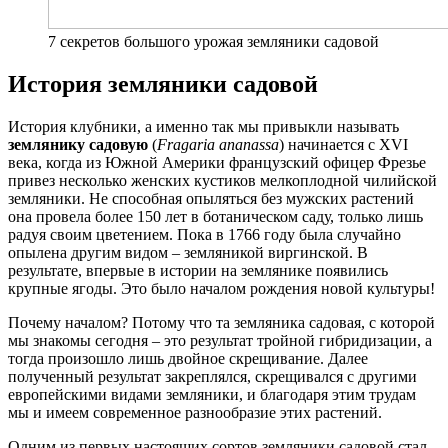
7 секретов большого урожая земляники садовой
История земляники садовой
История клубники, а именно так мы привыкли называть
землянику садовую
(
Fragaria ananassa
)
начинается с XVI
века, когда из Южной Америки французский офицер Фрезье
привез несколько женских кустиков мелкоплодной чилийской
земляники. Не способная опыляться без мужских растений
она провела более 150 лет в ботаническом саду, только лишь
радуя своим цветением. Пока в 1766 году была случайно
опылена другим видом – земляникой виргинской. В
результате, впервые в истории на землянике появились
крупные ягоды. Это было началом рождения новой культуры!
Почему началом? Потому что та земляника садовая, с которой
мы знакомы сегодня – это результат тройной гибридизации, а
тогда произошло лишь двойное скрещивание. Далее
полученный результат закреплялся, скрещивался с другими
европейскими видами земляники, и благодаря этим трудам
мы и имеем современное разнообразие этих растений.
Одним из первых настоящих сортов земляники садовой стал