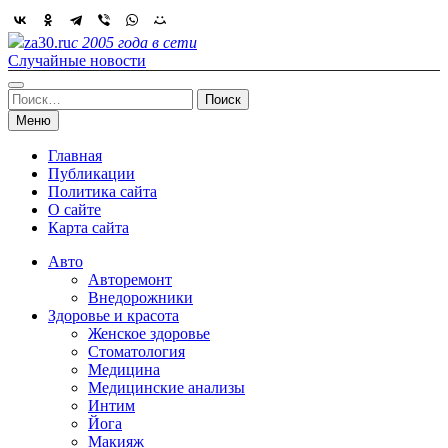
Skip
to
za30.ru
с 2005 года в сети
content
Случайные новости
Найти:
Меню
Главная
Публикации
Политика сайта
О сайте
Карта сайта
Авто
Авторемонт
Внедорожники
Здоровье и красота
Женское здоровье
Стоматология
Медицина
Медицинские анализы
Интим
Йога
Макияж