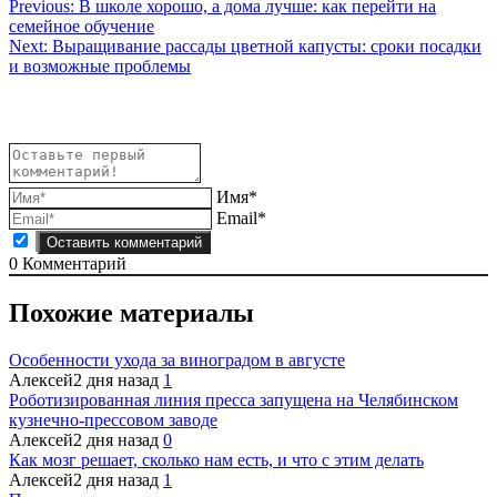
Навигация
Previous:
В школе хорошо, а дома лучше: как перейти на
семейное обучение
по
Next:
Выращивание рассады цветной капусты: сроки посадки
записям
и возможные проблемы
Имя*
Email*
0
Комментарий
Похожие материалы
Особенности ухода за виноградом в августе
Алексей
2 дня назад
1
Роботизированная линия пресса запущена на Челябинском
кузнечно-прессовом заводе
Алексей
2 дня назад
0
Как мозг решает, сколько нам есть, и что с этим делать
Алексей
2 дня назад
1