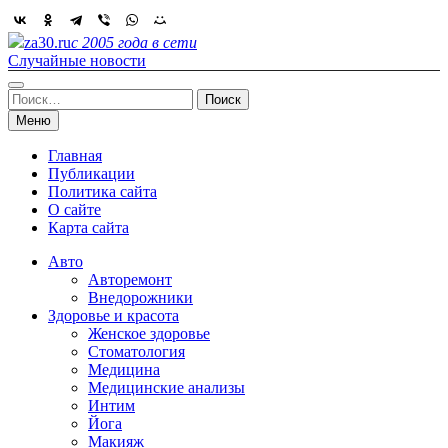
Skip
to
za30.ru
с 2005 года в сети
content
Случайные новости
Найти:
Меню
Главная
Публикации
Политика сайта
О сайте
Карта сайта
Авто
Авторемонт
Внедорожники
Здоровье и красота
Женское здоровье
Стоматология
Медицина
Медицинские анализы
Интим
Йога
Макияж