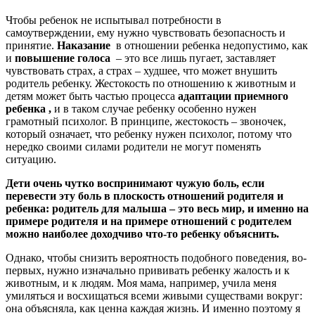
Чтобы ребенок не испытывал потребности в
самоутверждении, ему нужно чувствовать безопасность и
принятие.
Наказание
в отношении ребенка недопустимо, как
и
повышение голоса
– это все лишь пугает, заставляет
чувствовать страх, а страх – худшее, что может внушить
родитель ребенку. Жестокость по отношению к животным и
детям может быть частью процесса
адаптации приемного
ребенка ,
и в таком случае ребенку особенно нужен
грамотный психолог. В принципе, жестокость – звоночек,
который означает, что ребенку нужен психолог, потому что
нередко своими силами родители не могут поменять
ситуацию.
Дети очень чутко воспринимают чужую боль, если
перевести эту боль в плоскость отношений родителя и
ребенка: родитель для малыша – это весь мир, и именно на
примере родителя и на примере отношений с родителем
можно наиболее доходчиво что-то ребенку объяснить.
Однако, чтобы снизить вероятность подобного поведения, во-
первых, нужно изначально прививать ребенку жалость и к
животным, и к людям. Моя мама, например, учила меня
умиляться и восхищаться всеми живыми существами вокруг:
она объясняла, как ценна каждая жизнь. И именно поэтому я