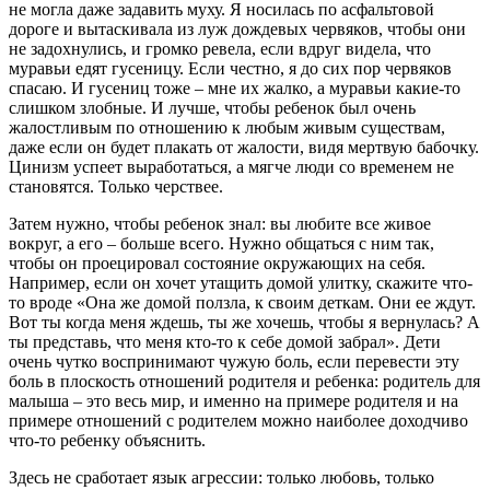
не могла даже задавить муху. Я носилась по асфальтовой
дороге и вытаскивала из луж дождевых червяков, чтобы они
не задохнулись, и громко ревела, если вдруг видела, что
муравьи едят гусеницу. Если честно, я до сих пор червяков
спасаю. И гусениц тоже – мне их жалко, а муравьи какие-то
слишком злобные. И лучше, чтобы ребенок был очень
жалостливым по отношению к любым живым существам,
даже если он будет плакать от жалости, видя мертвую бабочку.
Цинизм успеет выработаться, а мягче люди со временем не
становятся. Только черствее.
Затем нужно, чтобы ребенок знал: вы любите все живое
вокруг, а его – больше всего. Нужно общаться с ним так,
чтобы он проецировал состояние окружающих на себя.
Например, если он хочет утащить домой улитку, скажите что-
то вроде «Она же домой ползла, к своим деткам. Они ее ждут.
Вот ты когда меня ждешь, ты же хочешь, чтобы я вернулась? А
ты представь, что меня кто-то к себе домой забрал». Дети
очень чутко воспринимают чужую боль, если перевести эту
боль в плоскость отношений родителя и ребенка: родитель для
малыша – это весь мир, и именно на примере родителя и на
примере отношений с родителем можно наиболее доходчиво
что-то ребенку объяснить.
Здесь не сработает язык агрессии: только любовь, только