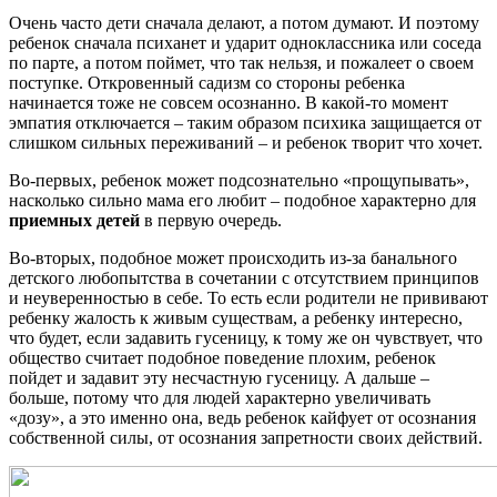
Очень часто дети сначала делают, а потом думают. И поэтому
ребенок сначала психанет и ударит одноклассника или соседа
по парте, а потом поймет, что так нельзя, и пожалеет о своем
поступке. Откровенный садизм со стороны ребенка
начинается тоже не совсем осознанно. В какой-то момент
эмпатия отключается – таким образом психика защищается от
слишком сильных переживаний – и ребенок творит что хочет.
Во-первых, ребенок может подсознательно «прощупывать»,
насколько сильно мама его любит – подобное характерно для
приемных детей
в первую очередь.
Во-вторых, подобное может происходить из-за банального
детского любопытства в сочетании с отсутствием принципов
и неуверенностью в себе. То есть если родители не прививают
ребенку жалость к живым существам, а ребенку интересно,
что будет, если задавить гусеницу, к тому же он чувствует, что
общество считает подобное поведение плохим, ребенок
пойдет и задавит эту несчастную гусеницу. А дальше –
больше, потому что для людей характерно увеличивать
«дозу», а это именно она, ведь ребенок кайфует от осознания
собственной силы, от осознания запретности своих действий.