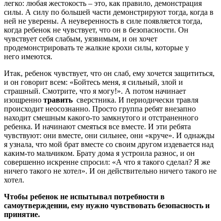
легко: любая жестокость – это, как правило, демонстрация
силы. А силу по большей части демонстрируют тогда, когда в
ней не уверены. А неуверенность в силе появляется тогда,
когда ребенок не чувствует, что он в безопасности. Он
чувствует себя слабым, уязвимым, и он хочет
продемонстрировать те жалкие крохи силы, которые у
него имеются.
Итак, ребенок чувствует, что он слаб, ему хочется защититься,
и он говорит всем: «Бойтесь меня, я сильный, злой и
страшный. Смотрите, что я могу!». А потом начинает
изощренно
травить
сверстника. И периодически травля
происходит неосознанно. Просто группа ребят внезапно
находит смешным какого-то замкнутого и отстраненного
ребенка. И начинают смеяться все вместе. И эти ребята
чувствуют: они вместе, они сильнее, они «круче». И однажды
я узнала, что мой брат вместе со своим другом издевается над
каким-то мальчиком. Брату дома я устроила разнос, и он
совершенно искренне спросил: «А что я такого сделал? Я же
ничего такого не хотел». И он действительно ничего такого не
хотел.
Чтобы ребенок не испытывал потребности в
самоутверждении, ему нужно чувствовать безопасность и
принятие.