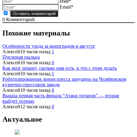
Имя*
Email*
0
Комментарий
Похожие материалы
Особенности ухода за виноградом в августе
Алексей
10 часов назад
1
Пчелиная пыльца
Алексей
10 часов назад
0
Как мозг решает, сколько нам есть, и что с этим делать
Алексей
10 часов назад
1
Роботизированная линия пресса запущена на Челябинском
кузнечно-прессовом заводе
Алексей
10 часов назад
0
Вышла первая часть финала “Атаки титанов” — вторая
выйдет осенью
Алексей
12 часов назад
0
Актуальное