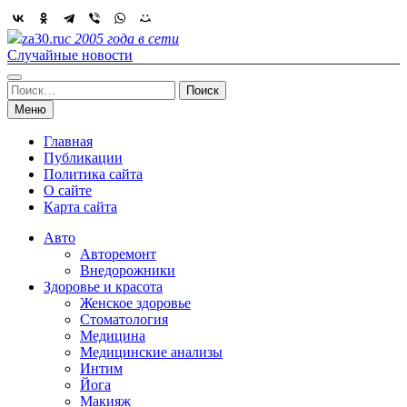
Skip
to
za30.ru
с 2005 года в сети
content
Случайные новости
Найти:
Меню
Главная
Публикации
Политика сайта
О сайте
Карта сайта
Авто
Авторемонт
Внедорожники
Здоровье и красота
Женское здоровье
Стоматология
Медицина
Медицинские анализы
Интим
Йога
Макияж