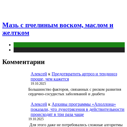
Мазь с пчелиным воском, маслом и
желтком
Животные
Публикации
Комментарии
Алексей
к
Предотвратить артроз и тендиноз
проще, чем кажется
19.10.2025
Большинство факторов, связанных с риском развития
сердечно-сосудистых заболеваний и диабета
Алексей
к
Архивы программы «Аполлона»
показали, что лунотрясения в действительности
происходят в три раза чаще
19.10.2025
Для этого даже не потребовались сложные алгоритмы