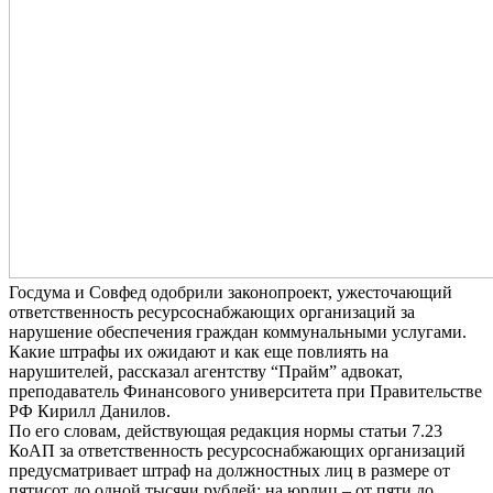
Госдума и Совфед одобрили законопроект, ужесточающий
ответственность ресурсоснабжающих организаций за
нарушение обеспечения граждан коммунальными услугами.
Какие штрафы их ожидают и как еще повлиять на
нарушителей, рассказал агентству “Прайм” адвокат,
преподаватель Финансового университета при Правительстве
РФ Кирилл Данилов.
По его словам, действующая редакция нормы статьи 7.23
КоАП за ответственность ресурсоснабжающих организаций
предусматривает штраф на должностных лиц в размере от
пятисот до одной тысячи рублей; на юрлиц – от пяти до