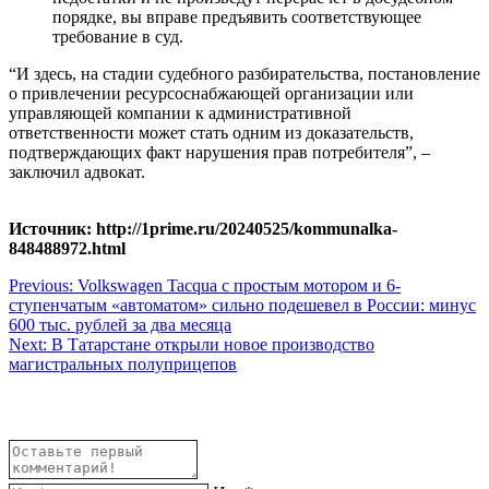
порядке, вы вправе предъявить соответствующее
требование в суд.
“И здесь, на стадии судебного разбирательства, постановление
о привлечении ресурсоснабжающей организации или
управляющей компании к административной
ответственности может стать одним из доказательств,
подтверждающих факт нарушения прав потребителя”, –
заключил адвокат.
Источник: http://1prime.ru/20240525/kommunalka-
848488972.html
Навигация
Previous:
Volkswagen Tacqua с простым мотором и 6-
ступенчатым «автоматом» сильно подешевел в России: минус
по
600 тыс. рублей за два месяца
записям
Next:
В Татарстане открыли новое производство
магистральных полуприцепов