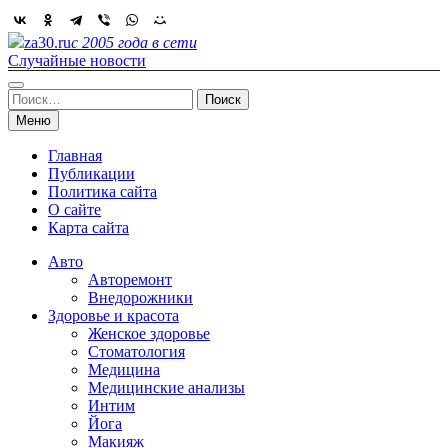
Skip
to
za30.ru
с 2005 года в сети
content
Случайные новости
Найти:
Меню
Главная
Публикации
Политика сайта
О сайте
Карта сайта
Авто
Авторемонт
Внедорожники
Здоровье и красота
Женское здоровье
Стоматология
Медицина
Медицинские анализы
Интим
Йога
Макияж