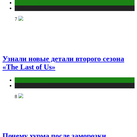
ПК и периферия
Публикации
7
Узнали новые детали второго сезона
«The Last of Us»
Кино
Публикации
8
Почему хурма после заморозки