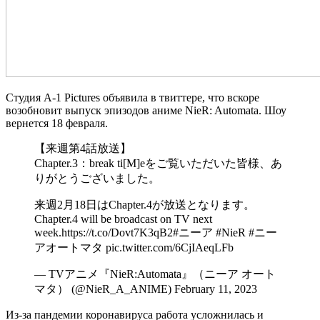
Студия A-1 Pictures объявила в твиттере, что вскоре
возобновит выпуск эпизодов аниме NieR: Automata. Шоу
вернется 18 февраля.
【来週第4話放送】
Chapter.3：break ti[M]eをご覧いただいた皆様、あ
りがとうございました。
来週2月18日はChapter.4が放送となります。
Chapter.4 will be broadcast on TV next
week.https://t.co/Dovt7K3qB2#ニーア #NieR #ニー
アオートマタ pic.twitter.com/6CjIAeqLFb
— TVアニメ『NieR:Automata』（ニーア オート
マタ） (@NieR_A_ANIME) February 11, 2023
Из-за пандемии коронавируса работа усложнилась и