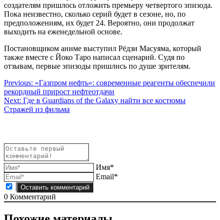
создателям пришлось отложить премьеру четвертого эпизода.
Пока неизвестно, сколько серий будет в сезоне, но, по
предположениям, их будет 24. Вероятно, они продолжат
выходить на еженедельной основе.
Постановщиком аниме выступил Рёдзи Масуяма, который
также вместе с Йоко Таро написал сценарий. Судя по
отзывам, первые эпизоды пришлись по душе зрителям.
Навигация
Previous:
«Газпром нефть»: современные реагенты обеспечили
рекордный прирост нефтеотдачи
по
Next:
Где в Guardians of the Galaxy найти все костюмы
записям
Стражей из фильма
Имя*
Email*
0
Комментарий
Похожие материалы