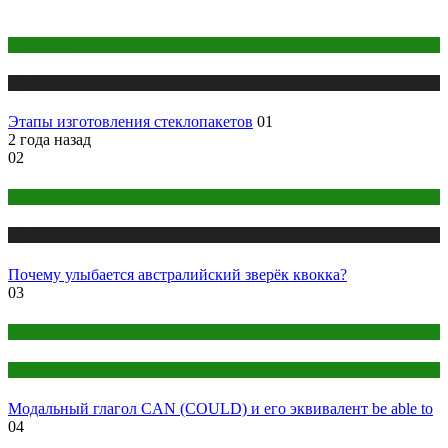
Дом и дача
Публикации
Этапы изготовления стеклопакетов
01
2 года назад
02
Животные
Публикации
Почему улыбается австралийский зверёк квокка?
03
Английский язык
Наука и знания
Модальный глагол CAN (COULD) и его эквивалент be able to
04