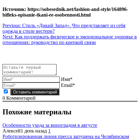
Источник: https://sobesednik.net/fashion-and-style/164896-
bifleks-opisanie-tkani-ee-osobennosti.html
Навигация
Previous:
Стиль «Дикий Запад». Что представляет из себя
одежда в стиле вестерн?
по
Next:
Как поддержать физическое и эмоциональное здоровье в
записям
отношениях: руководство по крепкой связи
Имя*
Email*
0
Комментарий
Похожие материалы
Особенности ухода за виноградом в августе
Алексей
1 день назад
1
Роботизированная линия пресса запущена на Челябинском