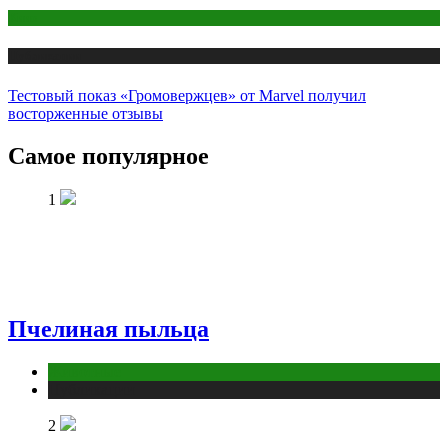
Кино
Публикации
Тестовый показ «Громовержцев» от Marvel получил
восторженные отзывы
Самое популярное
1
Пчелиная пыльца
Животные
Публикации
2