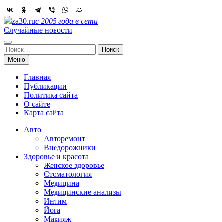
Skip
to
za30.ru
с 2005 года в сети
content
Случайные новости
Найти:
Меню
Главная
Публикации
Политика сайта
О сайте
Карта сайта
Авто
Авторемонт
Внедорожники
Здоровье и красота
Женское здоровье
Стоматология
Медицина
Медицинские анализы
Интим
Йога
Макияж