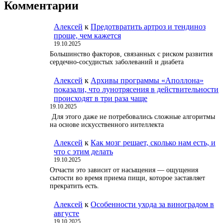
Комментарии
Алексей
к
Предотвратить артроз и тендиноз
проще, чем кажется
19.10.2025
Большинство факторов, связанных с риском развития
сердечно-сосудистых заболеваний и диабета
Алексей
к
Архивы программы «Аполлона»
показали, что лунотрясения в действительности
происходят в три раза чаще
19.10.2025
Для этого даже не потребовались сложные алгоритмы
на основе искусственного интеллекта
Алексей
к
Как мозг решает, сколько нам есть, и
что с этим делать
19.10.2025
Отчасти это зависит от насыщения — ощущения
сытости во время приема пищи, которое заставляет
прекратить есть.
Алексей
к
Особенности ухода за виноградом в
августе
19.10.2025