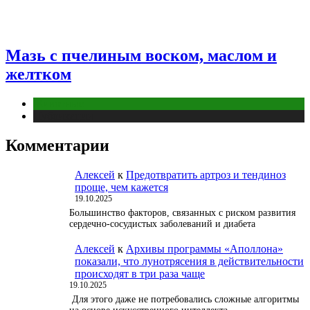
Мазь с пчелиным воском, маслом и
желтком
Животные
Публикации
Комментарии
Алексей
к
Предотвратить артроз и тендиноз
проще, чем кажется
19.10.2025
Большинство факторов, связанных с риском развития
сердечно-сосудистых заболеваний и диабета
Алексей
к
Архивы программы «Аполлона»
показали, что лунотрясения в действительности
происходят в три раза чаще
19.10.2025
Для этого даже не потребовались сложные алгоритмы