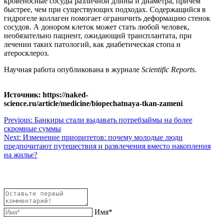
кровеносные сосуды различной длины и диаметра, причем
быстрее, чем при существующих подходах. Содержащийся в
гидрогеле коллаген помогает ограничить деформацию стенок
сосудов. А донором клеток может стать любой человек,
необязательно пациент, ожидающий трансплантата, при
лечении таких патологий, как диабетическая стопа и
атеросклероз.
Научная работа опубликована в журнале
Scientific Reports
.
Источник: https://naked-
science.ru/article/medicine/biopechatnaya-tkan-zameni
Навигация
Previous:
Банкиры стали выдавать потребзаймы на более
скромные суммы
по
Next:
Изменение приоритетов: почему молодые люди
записям
предпочитают путешествия и развлечения вместо накопления
на жилье?
Имя*