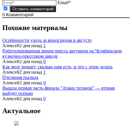
Email*
0
Комментарий
Похожие материалы
Особенности ухода за виноградом в августе
Алексей
2 дня назад
1
Роботизированная линия пресса запущена на Челябинском
кузнечно-прессовом заводе
Алексей
2 дня назад
0
Как мозг решает, сколько нам есть, и что с этим делать
Алексей
2 дня назад
1
Пчелиная пыльца
Алексей
2 дня назад
0
Вышла первая часть финала “Атаки титанов” — вторая
выйдет осенью
Алексей
2 дня назад
0
Актуальное