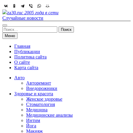
Skip
to
za30.ru
с 2005 года в сети
content
Случайные новости
Найти:
Меню
Главная
Публикации
Политика сайта
О сайте
Карта сайта
Авто
Авторемонт
Внедорожники
Здоровье и красота
Женское здоровье
Стоматология
Медицина
Медицинские анализы
Интим
Йога
Макияж