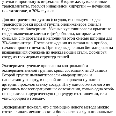
утечки и проникнуть инфекция. Вторые же, аутологичные
трансплантаты, требуют инвазивной хирургии — неудачной,
по статистике, в 30% случаев.
Для построения кондуитов (сосудов, используемых для
транспортировки крови) группа биоинженеров сначала
подготовила биочернила. Ученые культивировали крысиные
гладкомышечные клетки и фибробласты, которые затем
смешали с гидрогелем и наполнили этой смесью шприцы для
3D-биопринтера. После охлаждения их вставили в прибор,
начался процесс печати. Принтер выдавливал биоматериал на
вращающийся стержень из нержавеющей стали, формируя
сосуд из трехмерных структур тканей.
Эксперимент ученые провели на контрольной и
экспериментальной группах крыс, состоящих из 20 самцов.
Второй группе имплантировали «выращенную» и
напечатанную аорту, в первой лишь провели пункцию
артерии, проколов стенку сосуда. Ни у одного животного не
развились послеоперационные осложнения, только одна особь
не пережила хирургическую процедуру из-за ишемии, или
«кислородного голода».
Эксперимент показал, что с помощью нового метода можно
изготавливать механически и биологически функциональные