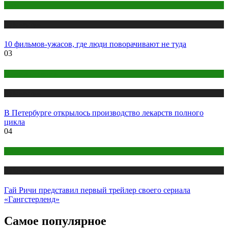
Кино
Публикации
10 фильмов-ужасов, где люди поворачивают не туда
03
Промышленность
Публикации
В Петербурге открылось производство лекарств полного
цикла
04
Кино
Публикации
Гай Ричи представил первый трейлер своего сериала
«Гангстерленд»
Самое популярное