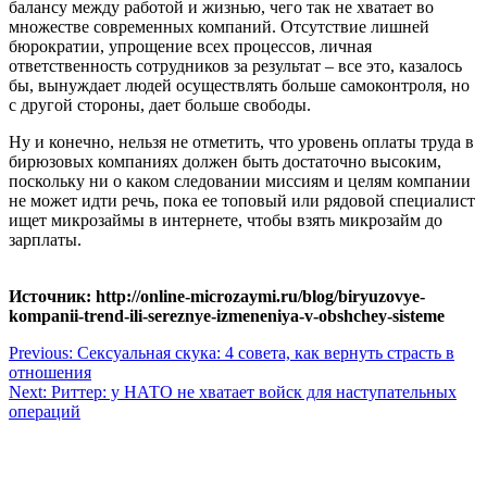
балансу между работой и жизнью, чего так не хватает во
множестве современных компаний. Отсутствие лишней
бюрократии, упрощение всех процессов, личная
ответственность сотрудников за результат – все это, казалось
бы, вынуждает людей осуществлять больше самоконтроля, но
с другой стороны, дает больше свободы.
Ну и конечно, нельзя не отметить, что уровень оплаты труда в
бирюзовых компаниях должен быть достаточно высоким,
поскольку ни о каком следовании миссиям и целям компании
не может идти речь, пока ее топовый или рядовой специалист
ищет микрозаймы в интернете, чтобы взять микрозайм до
зарплаты.
Источник: http://online-microzaymi.ru/blog/biryuzovye-
kompanii-trend-ili-sereznye-izmeneniya-v-obshchey-sisteme
Навигация
Previous:
Сексуальная скука: 4 совета, как вернуть страсть в
отношения
по
Next:
Риттер: у НАТО не хватает войск для наступательных
записям
операций