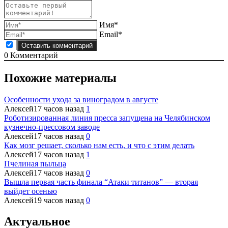
Имя*
Email*
0
Комментарий
Похожие материалы
Особенности ухода за виноградом в августе
Алексей
17 часов назад
1
Роботизированная линия пресса запущена на Челябинском
кузнечно-прессовом заводе
Алексей
17 часов назад
0
Как мозг решает, сколько нам есть, и что с этим делать
Алексей
17 часов назад
1
Пчелиная пыльца
Алексей
17 часов назад
0
Вышла первая часть финала “Атаки титанов” — вторая
выйдет осенью
Алексей
19 часов назад
0
Актуальное