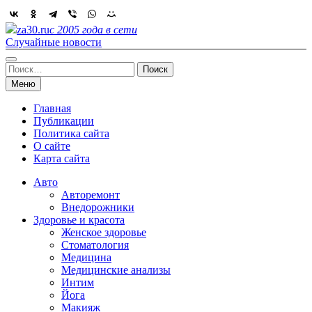
Skip
to
za30.ru
с 2005 года в сети
content
Случайные новости
Найти:
Меню
Главная
Публикации
Политика сайта
О сайте
Карта сайта
Авто
Авторемонт
Внедорожники
Здоровье и красота
Женское здоровье
Стоматология
Медицина
Медицинские анализы
Интим
Йога
Макияж