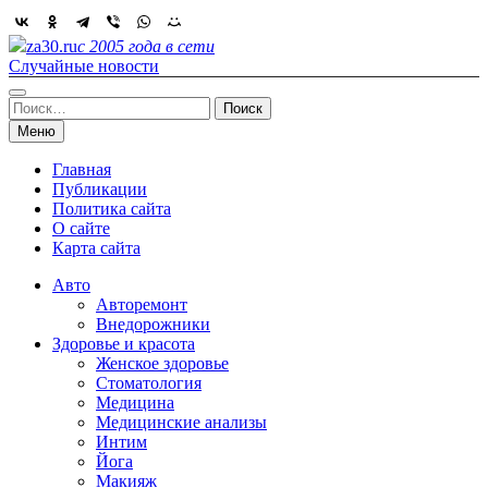
Skip
to
za30.ru
с 2005 года в сети
content
Случайные новости
Найти:
Меню
Главная
Публикации
Политика сайта
О сайте
Карта сайта
Авто
Авторемонт
Внедорожники
Здоровье и красота
Женское здоровье
Стоматология
Медицина
Медицинские анализы
Интим
Йога
Макияж