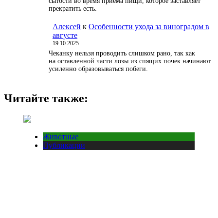
сытости во время приема пищи, которое заставляет
прекратить есть.
Алексей
к
Особенности ухода за виноградом в
августе
19.10.2025
Чеканку нельзя проводить слишком рано, так как
на оставленной части лозы из спящих почек начинают
усиленно образовываться побеги.
Читайте также:
Животные
Публикации