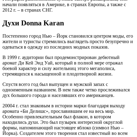
начали появляться в Америке, в странах Европы, а также с
2012 г. – в странах СНГ.
Духи Donna Karan
Постепенно город Нью – Йорк становился центром моды, его
жители и туристы стремились выглядеть просто безупречно и
одеваться в одежду из последних модных показов.
В 1999 г. аудитории был продемонстрирован дебютный
аромат Ди Кей Энд Уай, который в полной мере отражал
боевой характер и силу жительниц этого мегаполиса,
стремящихся к насыщенной и плодотворной жизни.
Спустя всего год был выпущен и мужской запах с
одноименным названием. В нем также четко прослеживался
дух большого города и населявших его американцев.
20004 г. стал знаковым в истории марки благодаря выходу
аромата «Би Делишс», прославившим ее на весь мир.
Особенно привлекательным был флакон, в котором
находились духи. Это был пузырек интересной округлой
формы, напоминающий настоящее яблоко (символ Нью –
Йорка). Создателем этого творения стал известный во всем