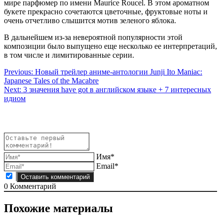
мире парфюмер по имени Maurice Roucel. В этом ароматном
букете прекрасно сочетаются цветочные, фруктовые ноты и
очень отчетливо слышится мотив зеленого яблока.
В дальнейшем из-за невероятной популярности этой
композиции было выпущено еще несколько ее интерпретаций,
в том числе и лимитированные серии.
Навигация
Previous:
Новый трейлер аниме-антологии Junji Ito Maniac:
Japanese Tales of the Macabre
по
Next:
3 значения have got в английском языке + 7 интересных
записям
идиом
Имя*
Email*
0
Комментарий
Похожие материалы