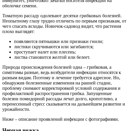
иммунитет, уничтожит зачатки носителя инфекции на
оболочке семени.
Томатную рассаду одолевают десятки грибковых болезней.
Неопытному глазу трудно отличить по первым признакам, от
чего спасать всходы. Новичок-садовод видит, что растения
плохо выглядят:
появляются пятнышки или признаки гнили;
листики скручиваются или загибаются;
проступает налет или плесень;
листва становится желтой или белеет.
Природа происхождения болезней одна – грибковая, а
симптомы разные, ведь возбудители инфекции относятся к
разным видам. Поэтому и лечение требуется адресное. Но,
обнаружив болезненные изменения на ранней стадии,
проблему снимают корректировкой условий содержания и
профилактикой распространения грибка. Запущенные
болезни помидорной рассады лечат долго, кропотливо, а
перенесенный стресс сказывается на дальнейшем развитии и
урожайности.
Ниже – описание проявлений инфекции с фотографиями.
Черная ножка