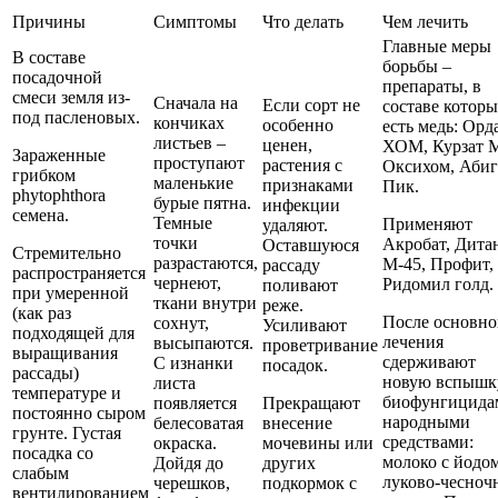
Причины
Симптомы
Что делать
Чем лечить
Главные меры
В составе
борьбы –
посадочной
препараты, в
смеси земля из-
Сначала на
Если сорт не
составе котор
под пасленовых.
кончиках
особенно
есть медь: Орд
листьев –
ценен,
ХОМ, Курзат 
Зараженные
проступают
растения с
Оксихом, Абиг
грибком
маленькие
признаками
Пик.
phytophthora
бурые пятна.
инфекции
семена.
Темные
Применяют
удаляют.
точки
Акробат, Дита
Оставшуюся
Стремительно
разрастаются,
М-45, Профит,
рассаду
распространяется
чернеют,
Ридомил голд.
поливают
при умеренной
ткани внутри
реже.
(как раз
После основно
сохнут,
Усиливают
подходящей для
лечения
высыпаются.
проветривание
выращивания
сдерживают
С изнанки
посадок.
рассады)
новую вспышк
листа
температуре и
биофунгицида
появляется
Прекращают
постоянно сыром
народными
белесоватая
внесение
грунте. Густая
средствами:
окраска.
мочевины или
посадка со
молоко с йодом
Дойдя до
других
слабым
луково-чесноч
черешков,
подкормок с
вентилированием