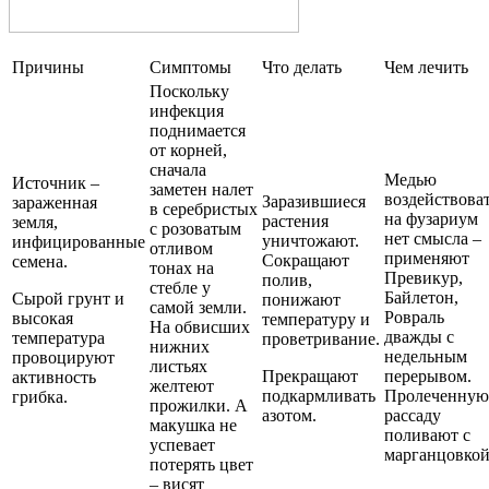
Причины
Симптомы
Что делать
Чем лечить
Поскольку
инфекция
поднимается
от корней,
сначала
Медью
Источник –
заметен налет
воздействова
Заразившиеся
зараженная
в серебристых
на фузариум
растения
земля,
с розоватым
нет смысла –
уничтожают.
инфицированные
отливом
применяют
Сокращают
семена.
тонах на
Превикур,
полив,
стебле у
Байлетон,
Сырой грунт и
понижают
самой земли.
Ровраль
высокая
температуру и
На обвисших
дважды с
температура
проветривание.
нижних
недельным
провоцируют
листьях
Прекращают
перерывом.
активность
желтеют
подкармливать
Пролеченную
грибка.
прожилки. А
азотом.
рассаду
макушка не
поливают с
успевает
марганцовкой
потерять цвет
– висят