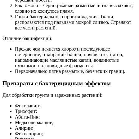
Бак. ожоги – черно-ржавые размытые пятна высыхают,
словно их коснулось пламя.
Гнили бактериального происхождения. Ткани
расползаются под пальцами мокрой слизью. Страдают
все части растений.
Отличие бакинфекций:
Прежде чем начнется хлороз и последующее
почернение, отмирание тканей, появляются пятна,
напоминающие маслянистые капли, водянистые
пузырьки, стекловидные фрагменты.
Первоначально пятна размытые, без четких границ.
Препараты с бактерицидным эффектом
Для обработки грунта и зараженных растений:
Фитолавин;
Трихофит;
Абига-Пик;
Медьсодержащие;
Алирин;
Фитоспорин;