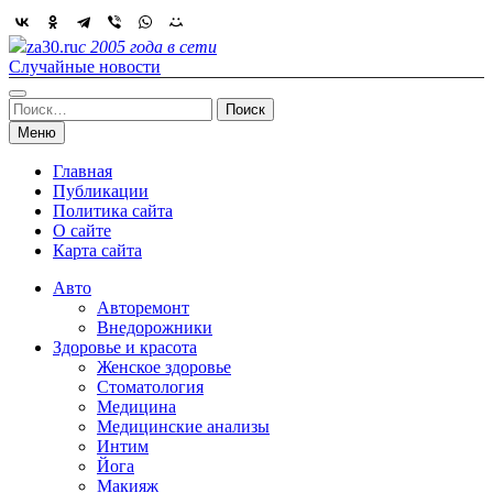
Skip
to
za30.ru
с 2005 года в сети
content
Случайные новости
Найти:
Меню
Главная
Публикации
Политика сайта
О сайте
Карта сайта
Авто
Авторемонт
Внедорожники
Здоровье и красота
Женское здоровье
Стоматология
Медицина
Медицинские анализы
Интим
Йога
Макияж