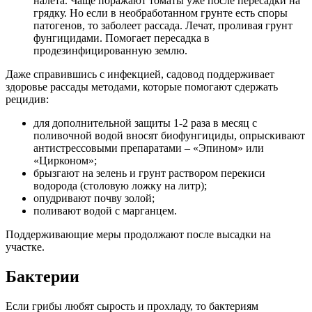
налета. Чаще поражают томаты уже после пересадки на
грядку. Но если в необработанном грунте есть споры
патогенов, то заболеет рассада. Лечат, проливая грунт
фунгицидами. Помогает пересадка в
продезинфицированную землю.
Даже справившись с инфекцией, садовод поддерживает
здоровье рассады методами, которые помогают сдержать
рецидив:
для дополнительной защиты 1-2 раза в месяц с
поливочной водой вносят биофунгициды, опрыскивают
антистрессовыми препаратами – «Эпином» или
«Цирконом»;
брызгают на зелень и грунт раствором перекиси
водорода (столовую ложку на литр);
опудривают почву золой;
поливают водой с марганцем.
Поддерживающие меры продолжают после высадки на
участке.
Бактерии
Если грибы любят сырость и прохладу, то бактериям