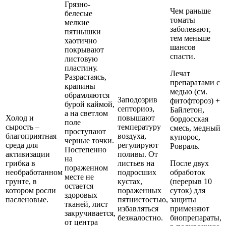
Грязно-
Чем раньше
белесые
томаты
мелкие
заболевают,
пятнышки
тем меньше
хаотично
шансов
покрывают
спасти.
листовую
пластину.
Лечат
Разрастаясь,
препаратами с
крапины
медью (см.
обрамляются
Заподозрив
фитофтороз) +
бурой каймой,
септориоз,
Байлетон,
а на светлом
Холод и
повышают
бордосская
поле
сырость –
температуру
смесь, медный
проступают
благоприятная
воздуха,
купорос,
черные точки.
среда для
регулируют
Ровраль.
Постепенно
активизации
поливы. От
на
грибка в
листьев на
После двух
пораженном
необработанном
подросших
обработок
месте не
грунте, в
кустах,
(перерыв 10
остается
котором росли
пораженных
суток) для
здоровых
пасленовые.
пятнистостью,
защиты
тканей, лист
избавляться
применяют
закручивается,
безжалостно.
биопрепараты,
от центра