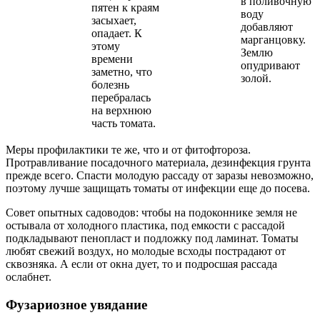
в поливочную
пятен к краям
воду
засыхает,
добавляют
опадает. К
марганцовку.
этому
Землю
времени
опудривают
заметно, что
золой.
болезнь
перебралась
на верхнюю
часть томата.
Меры профилактики те же, что и от фитофтороза.
Протравливание посадочного материала, дезинфекция грунта
прежде всего. Спасти молодую рассаду от заразы невозможно,
поэтому лучше защищать томаты от инфекции еще до посева.
Совет опытных садоводов: чтобы на подоконнике земля не
остывала от холодного пластика, под емкости с рассадой
подкладывают пенопласт и подложку под ламинат. Томаты
любят свежий воздух, но молодые всходы пострадают от
сквозняка. А если от окна дует, то и подросшая рассада
ослабнет.
Фузариозное увядание