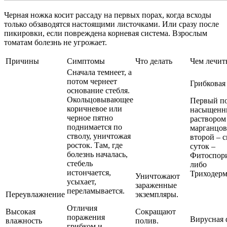
Черная ножка косит рассаду на первых порах, когда всходы
только обзаводятся настоящими листочками. Или сразу после
пикировки, если повреждена корневая система. Взрослым
томатам болезнь не угрожает.
Причины
Симптомы
Что делать
Чем лечит
Сначала темнеет, а
потом чернеет
Грибковая
основание стебля.
Окольцовывающее
Первый п
коричневое или
насыщен
черное пятно
раствором
поднимается по
марганцов
стволу, уничтожая
второй – с
росток. Там, где
суток –
болезнь началась,
Фитоспор
стебель
либо
истончается,
Триходер
Уничтожают
усыхает,
зараженные
переламывается.
Переувлажнение
экземпляры.
Отличия
Высокая
Сокращают
поражения
Вирусная 
влажность
полив.
грибком и