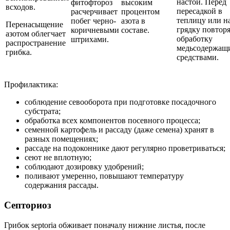
настои. Перед
фитофтороз
высоким
всходов.
пересадкой в
расчерчивает
процентом
теплицу или н
побег черно-
азота в
Перенасыщение
грядку повтор
коричневыми
составе.
азотом облегчает
обработку
штрихами.
распространение
медьсодержащ
грибка.
средствами.
Профилактика:
соблюдение севооборота при подготовке посадочного
субстрата;
обработка всех компонентов посевного процесса;
семенной картофель и рассаду (даже семена) хранят в
разных помещениях;
рассаде на подоконнике дают регулярно проветриваться;
сеют не вплотную;
соблюдают дозировку удобрений;
поливают умеренно, повышают температуру
содержания рассады.
Септориоз
Грибок septoria обживает поначалу нижние листья, после