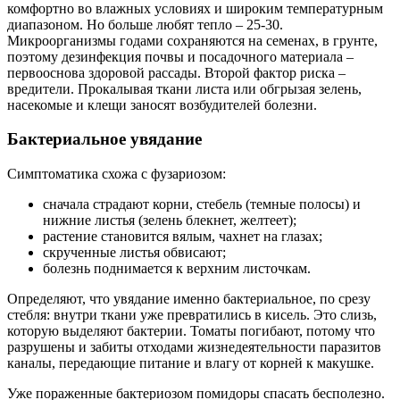
комфортно во влажных условиях и широким температурным
диапазоном. Но больше любят тепло – 25-30.
Микроорганизмы годами сохраняются на семенах, в грунте,
поэтому дезинфекция почвы и посадочного материала –
первооснова здоровой рассады. Второй фактор риска –
вредители. Прокалывая ткани листа или обгрызая зелень,
насекомые и клещи заносят возбудителей болезни.
Бактериальное увядание
Симптоматика схожа с фузариозом:
сначала страдают корни, стебель (темные полосы) и
нижние листья (зелень блекнет, желтеет);
растение становится вялым, чахнет на глазах;
скрученные листья обвисают;
болезнь поднимается к верхним листочкам.
Определяют, что увядание именно бактериальное, по срезу
стебля: внутри ткани уже превратились в кисель. Это слизь,
которую выделяют бактерии. Томаты погибают, потому что
разрушены и забиты отходами жизнедеятельности паразитов
каналы, передающие питание и влагу от корней к макушке.
Уже пораженные бактериозом помидоры спасать бесполезно.