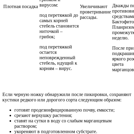
вирусом:
Дважды п
Плотная посадка
Увеличивают
противов
проветривание
под перетяжкой до
средствам
рассады.
самых корней
Бактофито
стебель становится
Планризом
ниточкой –
промежутк
грибок;
неделю.
под перетяжкой
После при
остается
подкраши
неповрежденный
яркого ро
стебель, идущий к
цвета
корням – вирус.
марганцов
Если черную ножку обнаружили после пикировки, сохраняют
кустики редкого или дорогого сорта следующим образом:
готовят продезинфицированную почву, емкости;
срезают верхушку растения;
ставят на сутки в воду со слабым марганцевым
раствором;
укореняют в подготовленном субстрате.