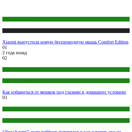
ПК и периферия
Публикации
Xiaomi выпустила новую беспроводную мышь Comfort Edition
01
2 года назад
02
Здоровье и красота
Народная медицина
Как избавиться от мешков под глазами в домашних условиях
03
Дети
Детское воспитание
“ЛизаАлерт”: если ребёнок потерялся и как научить его не