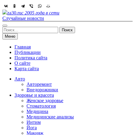
Skip
to
za30.ru
с 2005 года в сети
content
Случайные новости
Найти:
Меню
Главная
Публикации
Политика сайта
О сайте
Карта сайта
Авто
Авторемонт
Внедорожники
Здоровье и красота
Женское здоровье
Стоматология
Медицина
Медицинские анализы
Интим
Йога
Макияж