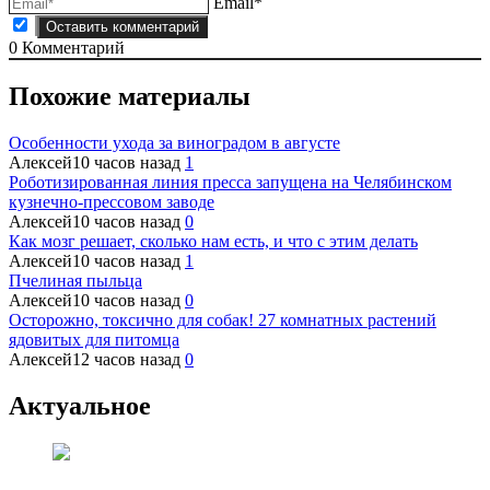
Email*
0
Комментарий
Похожие материалы
Особенности ухода за виноградом в августе
Алексей
10 часов назад
1
Роботизированная линия пресса запущена на Челябинском
кузнечно-прессовом заводе
Алексей
10 часов назад
0
Как мозг решает, сколько нам есть, и что с этим делать
Алексей
10 часов назад
1
Пчелиная пыльца
Алексей
10 часов назад
0
Осторожно, токсично для собак! 27 комнатных растений
ядовитых для питомца
Алексей
12 часов назад
0
Актуальное