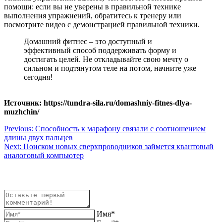
помощи: если вы не уверены в правильной технике
выполнения упражнений, обратитесь к тренеру или
посмотрите видео с демонстрацией правильной техники.
Домашний фитнес – это доступный и
эффективный способ поддерживать форму и
достигать целей. Не откладывайте свою мечту о
сильном и подтянутом теле на потом, начните уже
сегодня!
Источник: https://tundra-sila.ru/domashniy-fitnes-dlya-
muzhchin/
Навигация
Previous:
Способность к марафону связали с соотношением
длины двух пальцев
по
Next:
Поиском новых сверхпроводников займется квантовый
записям
аналоговый компьютер
Имя*