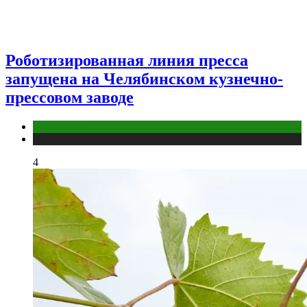
Роботизированная линия пресса
запущена на Челябинском кузнечно-
прессовом заводе
Компании
Публикации
4