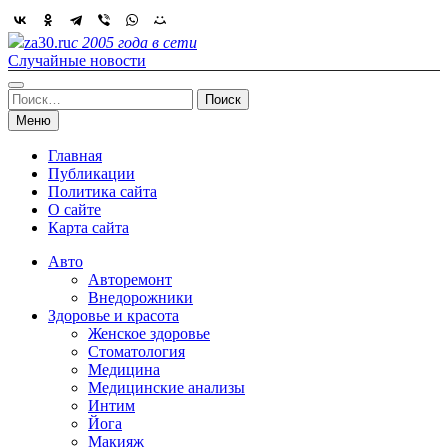
Skip
to
za30.ru
с 2005 года в сети
content
Случайные новости
Найти:
Меню
Главная
Публикации
Политика сайта
О сайте
Карта сайта
Авто
Авторемонт
Внедорожники
Здоровье и красота
Женское здоровье
Стоматология
Медицина
Медицинские анализы
Интим
Йога
Макияж