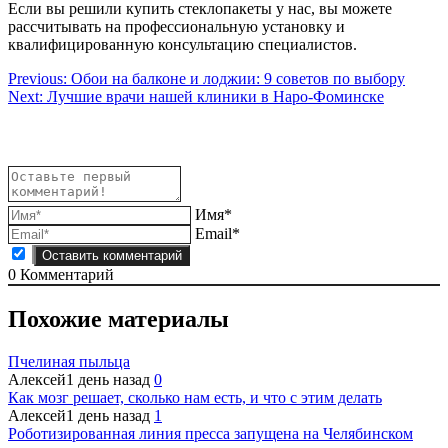
Если вы решили купить стеклопакеты у нас, вы можете
рассчитывать на профессиональную установку и
квалифицированную консультацию специалистов.
Навигация
Previous:
Обои на балконе и лоджии: 9 советов по выбору
Next:
Лучшие врачи нашей клиники в Наро-Фоминске
по
записям
Имя*
Email*
0
Комментарий
Похожие материалы
Пчелиная пыльца
Алексей
1 день назад
0
Как мозг решает, сколько нам есть, и что с этим делать
Алексей
1 день назад
1
Роботизированная линия пресса запущена на Челябинском