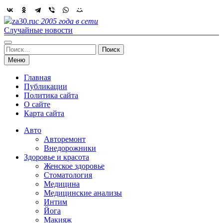
Skip
to
za30.ru
с 2005 года в сети
content
Случайные новости
Найти:
Меню
Главная
Публикации
Политика сайта
О сайте
Карта сайта
Авто
Авторемонт
Внедорожники
Здоровье и красота
Женское здоровье
Стоматология
Медицина
Медицинские анализы
Интим
Йога
Макияж