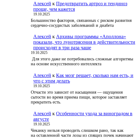
Алексей
к
Предотвратить артроз и тендиноз
проще, чем кажется
19.10.2025
Большинство факторов, связанных с риском развития
сердечно-сосудистых заболеваний и диабета
Алексей
к
Архивы программы «Аполлона»
показали, что лунотрясения в действительности
происходят в три раза чаще
19.10.2025
Для этого даже не потребовались сложные алгоритмы
на основе искусственного интеллекта
Алексей
к
Как мозг решает, сколько нам есть, и
что с этим делать
19.10.2025
Отчасти это зависит от насыщения — ощущения
сытости во время приема пищи, которое заставляет
прекратить есть.
Алексей
к
Особенности ухода за виноградом в
августе
19.10.2025
Чеканку нельзя проводить слишком рано, так как
на оставленной части лозы из спящих почек начинают