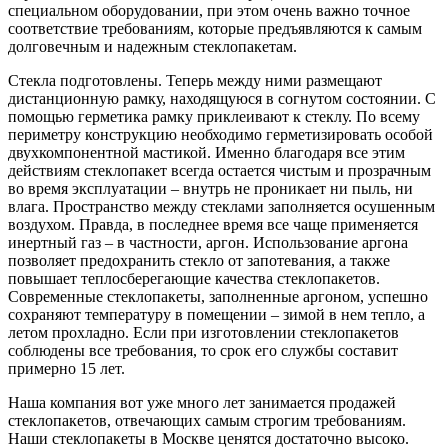
специальном оборудовании, при этом очень важно точное
соответствие требованиям, которые предъявляются к самым
долговечным и надежным стеклопакетам.
Стекла подготовлены. Теперь между ними размещают
дистанционную рамку, находящуюся в согнутом состоянии. С
помощью герметика рамку приклеивают к стеклу. По всему
периметру конструкцию необходимо герметизировать особой
двухкомпонентной мастикой. Именно благодаря все этим
действиям стеклопакет всегда остается чистым и прозрачным
во время эксплуатации – внутрь не проникает ни пыль, ни
влага. Пространство между стеклами заполняется осушенным
воздухом. Правда, в последнее время все чаще применяется
инертный газ – в частности, аргон. Использование аргона
позволяет предохранить стекло от запотевания, а также
повышает теплосберегающие качества стеклопакетов.
Современные стеклопакеты, заполненные аргоном, успешно
сохраняют температуру в помещении – зимой в нем тепло, а
летом прохладно. Если при изготовлении стеклопакетов
соблюдены все требования, то срок его службы составит
примерно 15 лет.
Наша компания вот уже много лет занимается продажей
стеклопакетов, отвечающих самым строгим требованиям.
Наши стеклопакеты в Москве ценятся достаточно высоко.