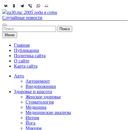
Skip
to
za30.ru
с 2005 года в сети
content
Случайные новости
Найти:
Меню
Главная
Публикации
Политика сайта
О сайте
Карта сайта
Авто
Авторемонт
Внедорожники
Здоровье и красота
Женское здоровье
Стоматология
Медицина
Медицинские анализы
Интим
Йога
Макияж