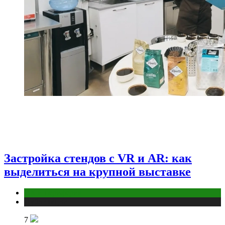
Застройка стендов с VR и AR: как
выделиться на крупной выставке
ПК и периферия
Публикации
7