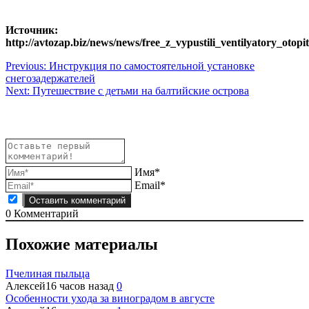
Источник:
http://avtozap.biz/news/news/free_z_vypustili_ventilyatory_otopi
Навигация
Previous:
Инструкция по самостоятельной установке
снегозадержателей
по
Next:
Путешествие с детьми на балтийские острова
записям
Имя*
Email*
0
Комментарий
Похожие материалы
Пчелиная пыльца
Алексей
16 часов назад
0
Особенности ухода за виноградом в августе