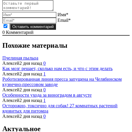
Имя*
Email*
0
Комментарий
Похожие материалы
Пчелиная пыльца
Алексей
2 дня назад
0
Как мозг решает, сколько нам есть, и что с этим делать
Алексей
2 дня назад
1
Роботизированная линия пресса запущена на Челябинском
кузнечно-прессовом заводе
Алексей
2 дня назад
0
Особенности ухода за виноградом в августе
Алексей
2 дня назад
1
Осторожно, токсично для собак! 27 комнатных растений
ядовитых для питомца
Алексей
2 дня назад
0
Актуальное