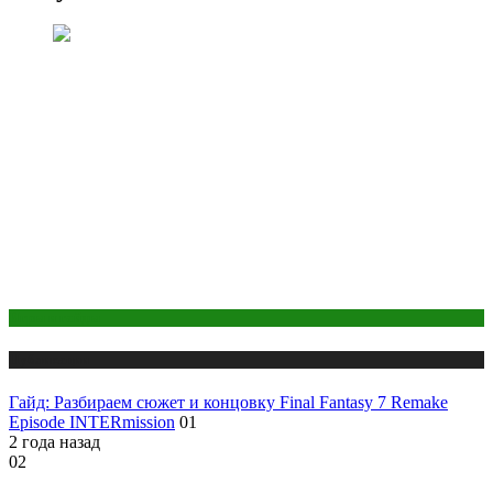
Игры и гайды
Публикации
Гайд: Разбираем сюжет и концовку Final Fantasy 7 Remake
Episode INTERmission
01
2 года назад
02