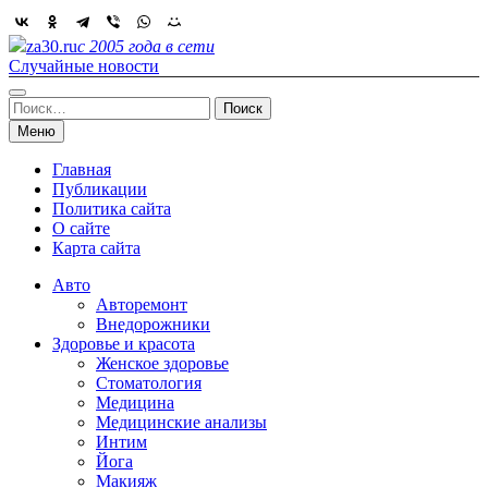
Skip
to
za30.ru
с 2005 года в сети
content
Случайные новости
Найти:
Меню
Главная
Публикации
Политика сайта
О сайте
Карта сайта
Авто
Авторемонт
Внедорожники
Здоровье и красота
Женское здоровье
Стоматология
Медицина
Медицинские анализы
Интим
Йога
Макияж