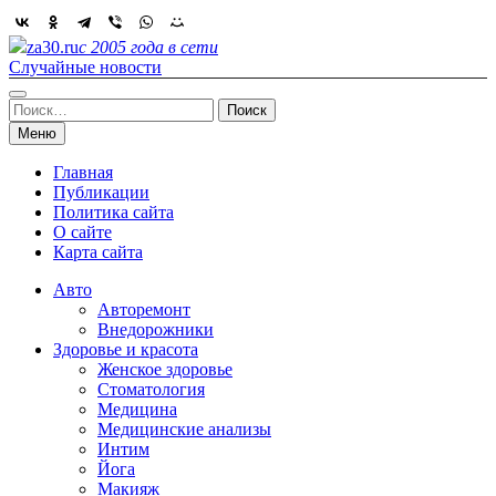
Skip
to
za30.ru
с 2005 года в сети
content
Случайные новости
Найти:
Меню
Главная
Публикации
Политика сайта
О сайте
Карта сайта
Авто
Авторемонт
Внедорожники
Здоровье и красота
Женское здоровье
Стоматология
Медицина
Медицинские анализы
Интим
Йога
Макияж