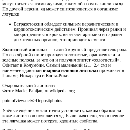
могут питаться этими жуками, таким образом накапливая яд.
По другой версии, яд может синтезироваться в организме
лягушки.
Батрахотоксин обладает сильным паралитическим и
кардиотоксическим действием. Проникая через ранки и
микротрещины в кровь, вызывает аритмию и паралич
дыхательных органов, что приводит к смерти.
Золотистый листолаз
— самый крупный представитель рода.
По его чёрной спине проходят золотистые, оранжевые или
зелёные полосы, за что он и получил эпитет «золотистый».
Обитает в Колумбии. Самый маленький (2,1−2,4 см) и
наименее ядовитый
очаровательный листолаз
проживает в
Панаме, Никарагуа и Коста-Рике.
Очаровательный листолаз
Фото: Maciej Pabijan, ru.wikipedia.org
pointofview.net«>Depositphotos
Учёные ещё не смогли точно установить, каким образом на
коже листолазов появляется яд. Было выяснено, что в неволе
эта лягушка может потерять ядовитые свойства.