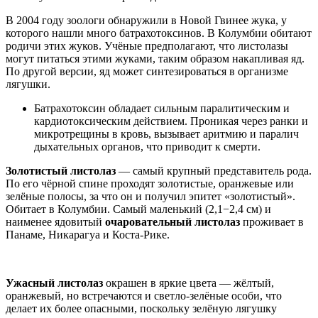
В 2004 году зоологи обнаружили в Новой Гвинее жука, у
которого нашли много батрахотоксинов. В Колумбии обитают
родичи этих жуков. Учёные предполагают, что листолазы
могут питаться этими жуками, таким образом накапливая яд.
По другой версии, яд может синтезироваться в организме
лягушки.
Батрахотоксин обладает сильным паралитическим и
кардиотоксическим действием. Проникая через ранки и
микротрещины в кровь, вызывает аритмию и паралич
дыхательных органов, что приводит к смерти.
Золотистый листолаз
— самый крупный представитель рода.
По его чёрной спине проходят золотистые, оранжевые или
зелёные полосы, за что он и получил эпитет «золотистый».
Обитает в Колумбии. Самый маленький (2,1−2,4 см) и
наименее ядовитый
очаровательный листолаз
проживает в
Панаме, Никарагуа и Коста-Рике.
Ужасный листолаз
окрашен в яркие цвета — жёлтый,
оранжевый, но встречаются и светло-зелёные особи, что
делает их более опасными, поскольку зелёную лягушку