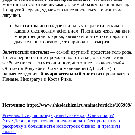
могут питаться этими жуками, таким образом накапливая яд.
По другой версии, яд может синтезироваться в организме
лягушки.
Батрахотоксин обладает сильным паралитическим и
кардиотоксическим действием. Проникая через ранки и
микротрещины в кровь, вызывает аритмию и паралич
дыхательных органов, что приводит к смерти.
Золотистый листолаз
— самый крупный представитель рода.
По его чёрной спине проходят золотистые, оранжевые или
зелёные полосы, за что он и получил эпитет «золотистый».
Обитает в Колумбии. Самый маленький (2,1−2,4 см) и
наименее ядовитый
очаровательный листолаз
проживает в
Панаме, Никарагуа и Коста-Рике.
Источник: https://www.shkolazhizni.ru/animal/articles/105909/
Навигация
Previous:
Все для победы, или Кто не рад Олимпиаде?
Next:
Девелоперы готовы предоставлять беспроцентную
по
рассрочку в большинстве новостроек бизнес- и премиум-
записям
класса