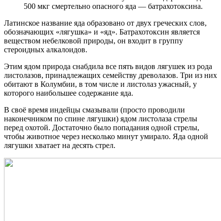
500 мкг смертельно опасного яда — батрахотоксина.
Латинское название яда образовано от двух греческих слов,
обозначающих «лягушка» и «яд». Батрахотоксин является
веществом небелковой природы, он входит в группу
стероидных алкалоидов.
Этим ядом природа снабдила все пять видов лягушек из рода
листолазов, принадлежащих семейству древолазов. Три из них
обитают в Колумбии, в том числе и листолаз ужасный, у
которого наибольшее содержание яда.
В своё время индейцы смазывали (просто проводили
наконечником по спине лягушки) ядом листолаза стрелы
перед охотой. Достаточно было попадания одной стрелы,
чтобы животное через несколько минут умирало. Яда одной
лягушки хватает на десять стрел.