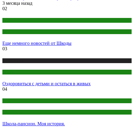
3 месяца назад
02
Авто
Внедорожники
Еще немного новостей от Шкоды
03
Публикации
Туризм
Оздоровиться с детьми и остаться в живых
04
Дети
Образование
Школа-пансион. Моя история.