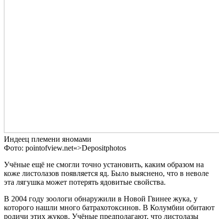
Индеец племени яномами
Фото: pointofview.net«>Depositphotos
Учёные ещё не смогли точно установить, каким образом на
коже листолазов появляется яд. Было выяснено, что в неволе
эта лягушка может потерять ядовитые свойства.
В 2004 году зоологи обнаружили в Новой Гвинее жука, у
которого нашли много батрахотоксинов. В Колумбии обитают
родичи этих жуков. Учёные предполагают, что листолазы