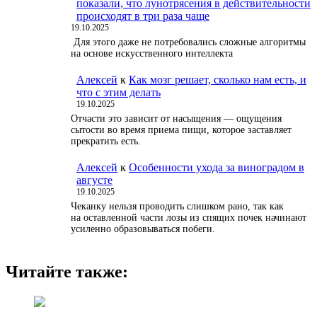
показали, что лунотрясения в действительности
происходят в три раза чаще
19.10.2025
Для этого даже не потребовались сложные алгоритмы
на основе искусственного интеллекта
Алексей
к
Как мозг решает, сколько нам есть, и
что с этим делать
19.10.2025
Отчасти это зависит от насыщения — ощущения
сытости во время приема пищи, которое заставляет
прекратить есть.
Алексей
к
Особенности ухода за виноградом в
августе
19.10.2025
Чеканку нельзя проводить слишком рано, так как
на оставленной части лозы из спящих почек начинают
усиленно образовываться побеги.
Читайте также: