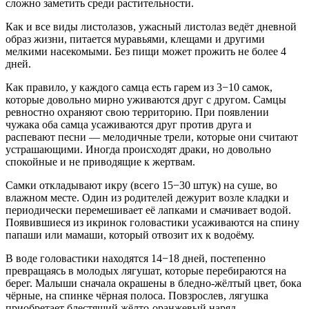
сложно заметить среди растительности.
Как и все виды листолазов, ужасный листолаз ведёт дневной
образ жизни, питается муравьями, клещами и другими
мелкими насекомыми. Без пищи может прожить не более 4
дней.
Как правило, у каждого самца есть гарем из 3−10 самок,
которые довольно мирно уживаются друг с другом. Самцы
ревностно охраняют свою территорию. При появлении
чужака оба самца усаживаются друг против друга и
распевают песни — мелодичные трели, которые они считают
устрашающими. Иногда происходят драки, но довольно
спокойные и не приводящие к жертвам.
Самки откладывают икру (всего 15−30 штук) на суше, во
влажном месте. Один из родителей дежурит возле кладки и
периодически перемешивает её лапками и смачивает водой.
Появившиеся из икринок головастики усаживаются на спину
папаши или мамаши, который отвозит их к водоёму.
В воде головастики находятся 14−18 дней, постепенно
превращаясь в молодых лягушат, которые перебираются на
берег. Малыши сначала окрашены в бледно-жёлтый цвет, бока
чёрные, на спинке чёрная полоса. Повзрослев, лягушка
приобретает блестящий жёлто-оранжевый наряд.