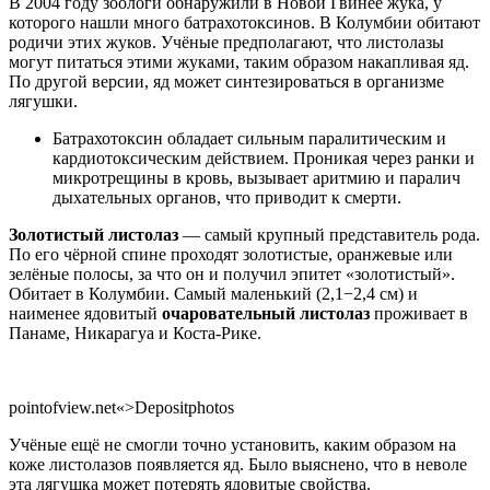
В 2004 году зоологи обнаружили в Новой Гвинее жука, у
которого нашли много батрахотоксинов. В Колумбии обитают
родичи этих жуков. Учёные предполагают, что листолазы
могут питаться этими жуками, таким образом накапливая яд.
По другой версии, яд может синтезироваться в организме
лягушки.
Батрахотоксин обладает сильным паралитическим и
кардиотоксическим действием. Проникая через ранки и
микротрещины в кровь, вызывает аритмию и паралич
дыхательных органов, что приводит к смерти.
Золотистый листолаз
— самый крупный представитель рода.
По его чёрной спине проходят золотистые, оранжевые или
зелёные полосы, за что он и получил эпитет «золотистый».
Обитает в Колумбии. Самый маленький (2,1−2,4 см) и
наименее ядовитый
очаровательный листолаз
проживает в
Панаме, Никарагуа и Коста-Рике.
pointofview.net«>Depositphotos
Учёные ещё не смогли точно установить, каким образом на
коже листолазов появляется яд. Было выяснено, что в неволе
эта лягушка может потерять ядовитые свойства.