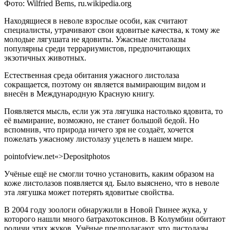
Фото: Wilfried Berns, ru.wikipedia.org
Находящиеся в неволе взрослые особи, как считают
специалисты, утрачивают свои ядовитые качества, к тому же
молодые лягушата не ядовиты. Ужасные листолазы
популярны среди террариумистов, предпочитающих
экзотичных животных.
Естественная среда обитания ужасного листолаза
сокращается, поэтому он является вымирающим видом и
внесён в Международную Красную книгу.
Появляется мысль, если уж эта лягушка настолько ядовита, то
её вымирание, возможно, не станет большой бедой. Но
вспомнив, что природа ничего зря не создаёт, хочется
пожелать ужасному листолазу уцелеть в нашем мире.
pointofview.net«>Depositphotos
Учёные ещё не смогли точно установить, каким образом на
коже листолазов появляется яд. Было выяснено, что в неволе
эта лягушка может потерять ядовитые свойства.
В 2004 году зоологи обнаружили в Новой Гвинее жука, у
которого нашли много батрахотоксинов. В Колумбии обитают
родичи этих жуков. Учёные предполагают, что листолазы