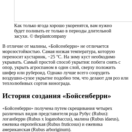
Как только ягода хорошо укоренятся, вам нужно
будет поливать ее только в периоды длительной
засухи. © theplantcompany
В отличие от малины, «Бойсенберри» не отличается
морозостойкостью. Самая низкая температура, которую
переносит кустарник, −25 °С. На зиму куст необходимо
укрывать. Самый простой способ укрытия: побеги снять с
опор, укрыть агроспаном в один слой, сверху положить
шифер или рубероид. Однако лучше всего соорудить
воздушно-сухое укрытие подобно тем, что делают для роз или
теплолюбивых сортов винограда.
История создания «Бойсенберри»
«Бойсенберри» получена путем скрещивания четырех
различных видов представителя рода Рубус (Rubus):
логанберри (Rubus x loganobaccus), малина (Rubus idaeus),
ежевика европейская (Rubus fruticosus) и ежевика
американская (Rubus arboriginum).