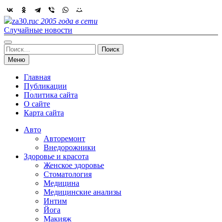
Skip
to
za30.ru
с 2005 года в сети
content
Случайные новости
Найти:
Меню
Главная
Публикации
Политика сайта
О сайте
Карта сайта
Авто
Авторемонт
Внедорожники
Здоровье и красота
Женское здоровье
Стоматология
Медицина
Медицинские анализы
Интим
Йога
Макияж