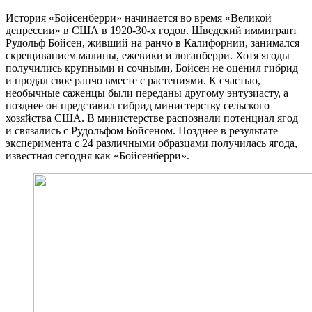
История «Бойсенберри» начинается во время «Великой
депрессии» в США в 1920-30-х годов. Шведский иммигрант
Рудольф Бойсен, живший на ранчо в Калифорнии, занимался
скрещиванием малины, ежевики и логанберри. Хотя ягоды
получились крупными и сочными, Бойсен не оценил гибрид
и продал свое ранчо вместе с растениями. К счастью,
необычные саженцы были переданы другому энтузиасту, а
позднее он представил гибрид министерству сельского
хозяйства США. В министерстве распознали потенциал ягод
и связались с Рудольфом Бойсеном. Позднее в результате
эксперимента с 24 различными образцами получилась ягода,
известная сегодня как «Бойсенберри».