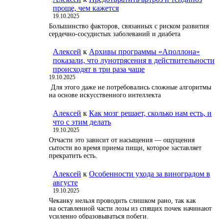
проще, чем кажется
19.10.2025
Большинство факторов, связанных с риском развития
сердечно-сосудистых заболеваний и диабета
Алексей
к
Архивы программы «Аполлона»
показали, что лунотрясения в действительности
происходят в три раза чаще
19.10.2025
Для этого даже не потребовались сложные алгоритмы
на основе искусственного интеллекта
Алексей
к
Как мозг решает, сколько нам есть, и
что с этим делать
19.10.2025
Отчасти это зависит от насыщения — ощущения
сытости во время приема пищи, которое заставляет
прекратить есть.
Алексей
к
Особенности ухода за виноградом в
августе
19.10.2025
Чеканку нельзя проводить слишком рано, так как
на оставленной части лозы из спящих почек начинают
усиленно образовываться побеги.