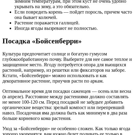
зимним температурам, при этом куст не очень удобно
укрывать на зиму, а это обязательно.
Если повредить корень — пойдет поросль, причем часто
она бывает колючей.
Растение поражается галлицей.
Иногда ягоды вызревают не полностью.
Посадка «Бойсенберри»
Культура предпочитает солнце и богатую гумусом
глубокообработанную почву. Выберите для нее самое теплое и
защищенное место. Ягоду потребуется опора для вьющихся
растений, например, из решетки или фиксаторов на заборе.
Кстати, «Бойсенберри» можно использовать и как
декоративное растение, приучив расти по аркам.
Оптимальное время для посадки саженцев — осень или весна
(в апреле). Расстояние между растениями должно составлять
не менее 100-120 см. Перед посадкой не забудьте добавить
органические вещества: зрелый компост или перепревший
навоз. Посадочная яма должна быть как минимум в два раза
больше корневого кома растения.
Уход за «Бойсенберри» не особенно сложен. Как только ягода
хорошо укоренятся, вам нужно будет поливать ее только в