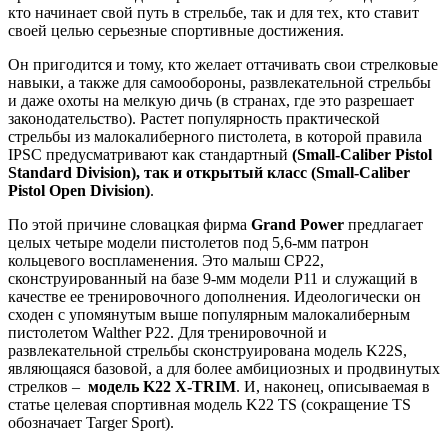
кто начинает свой путь в стрельбе, так и для тех, кто ставит
своей целью серьезные спортивные достижения.
Он пригодится и тому, кто желает оттачивать свои стрелковые
навыки, а также для самообороны, развлекательной стрельбы
и даже охоты на мелкую дичь (в странах, где это разрешает
законодательство). Растет популярность практической
стрельбы из малокалиберного пистолета, в которой правила
IPSC предусматривают как стандартный
(Small-Caliber Pistol
Standard Division), так и открытый класс (Small-Caliber
Pistol Open Division)
.
По этой причине словацкая фирма
Grand Power
предлагает
целых четыре модели пистолетов под 5,6-мм патрон
кольцевого воспламенения. Это малыш CP22,
сконструированный на базе 9-мм модели P11 и служащий в
качестве ее тренировочного дополнения. Идеологически он
сходен с упомянутым выше популярным малокалиберным
пистолетом Walther P22. Для тренировочной и
развлекательной стрельбы сконструирована модель K22S,
являющаяся базовой, а для более амбициозных и продвинутых
стрелков –
модель K22 X-TRIM
. И, наконец, описываемая в
статье целевая спортивная модель K22 TS (сокращение TS
обозначает Targer Sport).