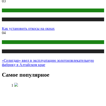
03
Дом и дача
Публикации
Как установить откосы на окнах
04
Промышленность
Публикации
«Селигдар» ввел в эксплуатацию золотоизвлекательную
фабрику в Алтайском крае
Самое популярное
1