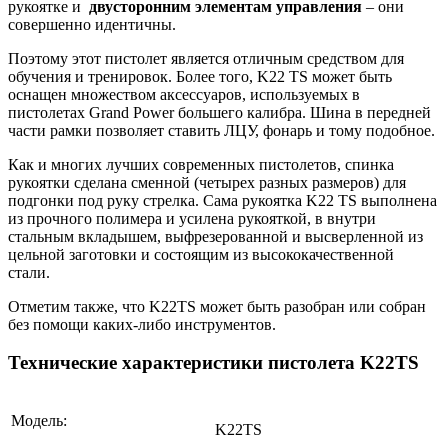
рукоятке и
двусторонним элементам управления
– они
совершенно идентичны.
Поэтому этот пистолет является отличным средством для
обучения и тренировок. Более того, K22 TS может быть
оснащен множеством аксессуаров, используемых в
пистолетах Grand Power большего калибра. Шина в передней
части рамки позволяет ставить ЛЦУ, фонарь и тому подобное.
Как и многих лучших современных пистолетов, спинка
рукоятки сделана сменной (четырех разных размеров) для
подгонки под руку стрелка. Сама рукоятка K22 TS выполнена
из прочного полимера и усилена рукояткой, в внутри
стальным вкладышем, выфрезерованной и высверленной из
цельной заготовки и состоящим из высококачественной
стали.
Отметим также, что K22TS может быть разобран или собран
без помощи каких-либо инструментов.
Технические характеристики пистолета K22TS
Модель:
K22TS