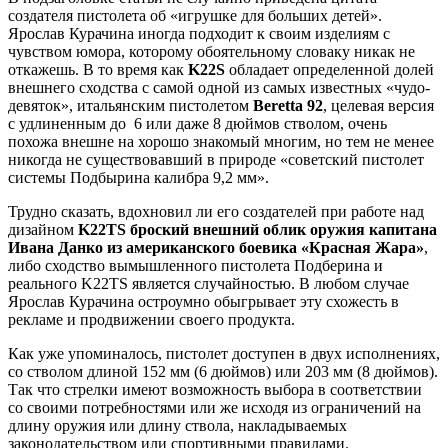
создателя пистолета об «игрушке для больших детей».
Ярослав Курачина иногда подходит к своим изделиям с
чувством юмора, которому обоятельному словаку никак не
откажешь. В то время как
K22S
обладает определенной долей
внешнего сходства с самой одной из самых известных «чудо-
девяток», итальянским пистолетом
Beretta 92
, целевая версия
с удлиненным до 6 или даже 8 дюймов стволом, очень
похожа внешне на хорошо знакомый многим, но тем не менее
никогда не существовавший в природе «советский пистолет
системы Подбырина калибра 9,2 мм».
Трудно сказать, вдохновил ли его создателей при работе над
дизайном
K22TS броский внешний облик оружия капитана
Ивана Данко из американского боевика «Красная Жара»
,
либо сходство вымышленного пистолета Подберина и
реального K22TS является случайностью. В любом случае
Ярослав Курачина остроумно обыгрывает эту схожесть в
рекламе и продвижении своего продукта.
Как уже упоминалось, пистолет доступен в двух исполнениях,
со стволом длиной 152 мм (6 дюймов) или 203 мм (8 дюймов).
Так что стрелки имеют возможность выбора в соответствии
со своими потребностями или же исходя из ограничений на
длину оружия или длину ствола, накладываемых
законодательством или спортивными правилами.