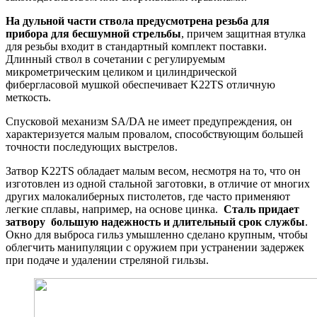
На дульной части ствола предусмотрена резьба для
прибора для бесшумной стрельбы
, причем защитная втулка
для резьбы входит в стандартный комплект поставки.
Длинный ствол в сочетании с регулируемым
микрометрическим целиком и цилиндрической
фибергласовой мушкой обеспечивает K22TS отличную
меткость.
Спусковой механизм SA/DA не имеет предупреждения, он
характеризуется малым провалом, способствующим большей
точности последующих выстрелов.
Затвор K22TS обладает малым весом, несмотря на то, что он
изготовлен ​​из одной стальной заготовки, в отличие от многих
других малокалиберных пистолетов, где часто применяют
легкие сплавы, например, на основе цинка.
Сталь придает
затвору большую надежность и длительный срок службы
.
Окно для выброса гильз умышленно сделано крупным, чтобы
облегчить манипуляции с оружием при устранении задержек
при подаче и удалении стреляной гильзы.