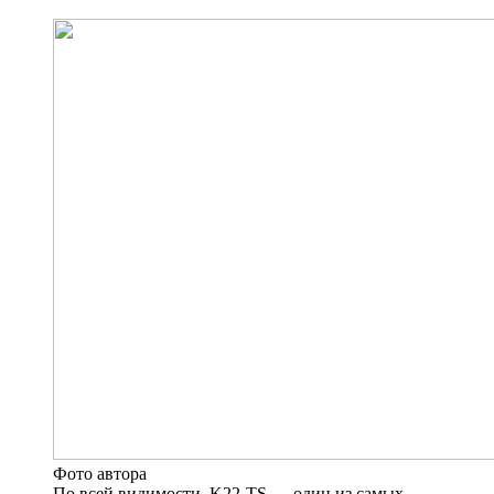
Фото автора
По всей видимости, K22-TS — один из самых