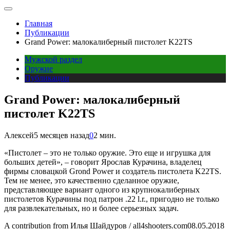
Главная
Публикации
Grand Power: малокалиберный пистолет K22TS
Мужской раздел
Оружие
Публикации
Grand Power: малокалиберный
пистолет K22TS
Алексей
5 месяцев назад
0
2 мин.
«Пистолет – это не только оружие. Это еще и игрушка для
больших детей», – говорит Ярослав Курачина, владелец
фирмы словацкой Grond Power и создатель пистолета K22TS.
Тем не менее, это качественно сделанное оружие,
представляющее вариант одного из крупнокалиберных
пистолетов Курачины под патрон .22 l.r., пригодно не только
для развлекательных, но и более серьезных задач.
A contribution from
Илья Шайдуров / all4shooters.com
08.05.2018