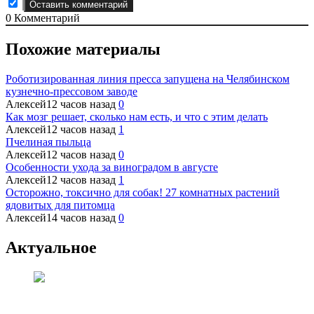
0
Комментарий
Похожие материалы
Роботизированная линия пресса запущена на Челябинском
кузнечно-прессовом заводе
Алексей
12 часов назад
0
Как мозг решает, сколько нам есть, и что с этим делать
Алексей
12 часов назад
1
Пчелиная пыльца
Алексей
12 часов назад
0
Особенности ухода за виноградом в августе
Алексей
12 часов назад
1
Осторожно, токсично для собак! 27 комнатных растений
ядовитых для питомца
Алексей
14 часов назад
0
Актуальное