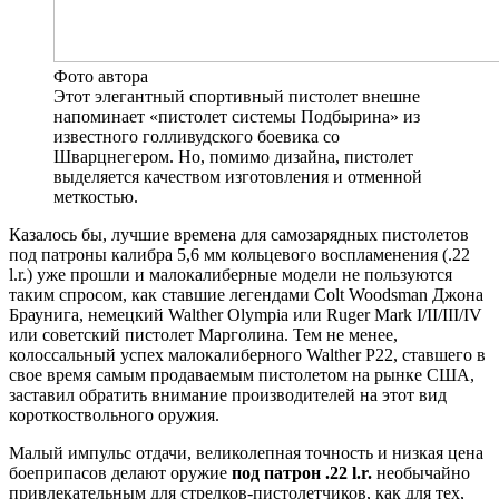
Фото автора
Этот элегантный спортивный пистолет внешне
напоминает «пистолет системы Подбырина» из
известного голливудского боевика со
Шварцнегером. Но, помимо дизайна, пистолет
выделяется качеством изготовления и отменной
меткостью.
Казалось бы, лучшие времена для самозарядных пистолетов
под патроны калибра 5,6 мм кольцевого воспламенения (.22
l.r.) уже прошли и малокалиберные модели не пользуются
таким спросом, как ставшие легендами Colt Woodsman Джона
Браунига, немецкий Walther Olympia или Ruger Mark I/II/III/IV
или советский пистолет Марголина. Тем не менее,
колоссальный успех малокалиберного Walther P22, ставшего в
свое время самым продаваемым пистолетом на рынке США,
заставил обратить внимание производителей на этот вид
короткоствольного оружия.
Малый импульс отдачи, великолепная точность и низкая цена
боеприпасов делают оружие
под патрон .22 l.r.
необычайно
привлекательным для стрелков-пистолетчиков, как для тех,