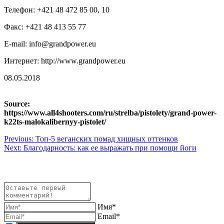
Телефон: +421 48 472 85 00, 10
Факс: +421 48 413 55 77
E-mail: info@grandpower.eu
Интернет: http://www.grandpower.eu
08.05.2018
Source:
https://www.all4shooters.com/ru/strelba/pistolety/grand-power-
k22ts-malokalibernyy-pistolet/
Навигация
Previous:
Топ-5 веганских помад хищных оттенков
Next:
Благодарность: как ее выражать при помощи йоги
по
записям
Имя*
Email*