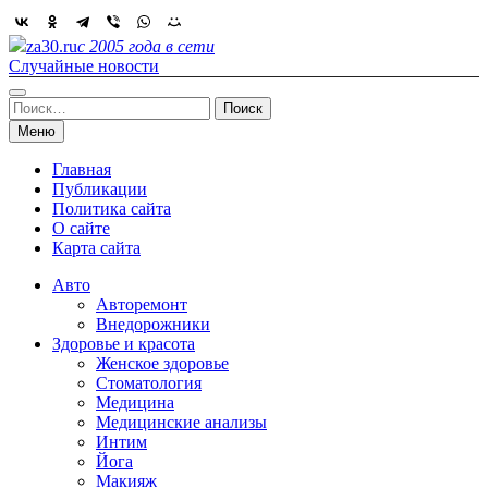
Skip
to
za30.ru
с 2005 года в сети
content
Случайные новости
Найти:
Меню
Главная
Публикации
Политика сайта
О сайте
Карта сайта
Авто
Авторемонт
Внедорожники
Здоровье и красота
Женское здоровье
Стоматология
Медицина
Медицинские анализы
Интим
Йога
Макияж