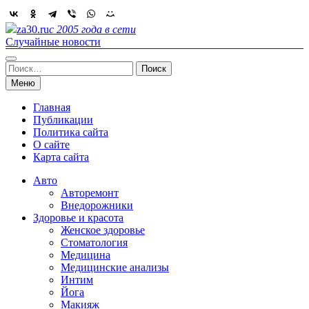
Skip
to
za30.ru
с 2005 года в сети
content
Случайные новости
Найти:
Меню
Главная
Публикации
Политика сайта
О сайте
Карта сайта
Авто
Авторемонт
Внедорожники
Здоровье и красота
Женское здоровье
Стоматология
Медицина
Медицинские анализы
Интим
Йога
Макияж