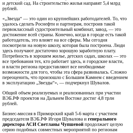
и детский сад. На строительство жилья направят 5,4 млрд
рублей.
«„Звезда“ — это один из крупнейших работодателей. То, что
удалось сделать Роснефти и партнерам, построив такой
первоклассный судостроительный комбинат, завод, — это
достижение всей страны. Конечно, когда в городе есть такой
работодатель, это влияет на все сферы. Мы сегодня
посмотрели на новую школу, которая была построена. Люди
здесь получают достаточно хорошую заработную плату.
Потребность в хорошем жилье, детских садах, школах — это
все требования тех, кто работает здесь, и городские власти,
и власти региона предоставляют все необходимые
возможности для того, чтобы эта сфера развивалась. Сложно
переоценить, что произошло с Большим Камнем с введением
в эксплуатацию „Звезды“», — подчеркнул Шувалов.
Общий объем реализуемых и реализованных при участии
ВЭБ.РФ проектов на Дальнем Востоке достиг 4,8 трлн
рублей.
Бизнес-миссия в Приморский край 5-6 марта с участием
председателя ВЭБ.РФ Игоря Шувалова и
генерального
директора АСИ Светланы Чупшевой
продолжает целую
серию подобных совместных мероприятий по регионам