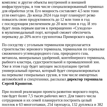
комплекс и другие объекты внутренней и внешней
инфраструктуры, в том числе специализированный терминал
для обработки угля. Его мощность составляет 4,5 млн тонн
угля ежегодно. До конца 2024 года порт планирует резко
повысить свою продуктивность до 12 млн тонн в год
с последующим увеличением до 20 млн тонн в год. И это
будет лишь первым шагом к превращению «Суходола»
в мультимодальный порт, который сможет обеспечить
перевалку до 20% всего грузопотока Приморского края.
По соседству с угольным терминалом предполагается
строительство зернового терминала, терминалов по перевалке
сжиженного углеводородного газа, природного газа,
метанола, минеральных удобрений, контейнерного терминала,
рыбного кластера, судостроительной и промышленной зон.
Уже в этом году будет запущен эксплуатацию третий
универсальный причал, который будет специализироваться
на перевалке генеральных грузов, в том числе импортных
автомобилей и спецтехники, рассказал
директор терминала
Сергей Кропотов
.
При полной реализации проекта развитии морского порта,
там будет более 7,5 тысяч рабочих мест. Для такого числа
сотрудников и их семей планируется построить целый
поселок в 63 многоэтажки, 254 таунхауса, 132 дуплекса и 382