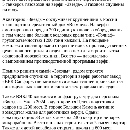
5 танкеров-газовозов на верфи «Звезда», 3 газовоза спущены
на воду.
Акваторию «Звезды» обслуживает крупнейший в России
транспортно-передаточный док «Вымпел». На верфи
смонтировано порядка 200 единиц кранового оборудования,
в том числе два больших козловых крана типа «Голиаф»
грузоподъемностью 1200 тонн каждый. На площадке
комплекса запланировано открытие новых производственных
цехов полного цикла и отдельного цеха для строительства
офшорной морской техники. Все это — параллельно
с выполнением производственной программы верфи.
Помимо развития самой «Звезды», рядом строятся
предприятия-спутники, а территории верфи работает завод
«ВРК Сапфир», где занимаются локализацией производства
винто-рулевых колонок и систем электродвижения судов.
Также ВЭБ.РФ вложился в инфраструктуру для персонала
«Звезды». Уже в 2024 году откроется Центр подготовки
кадров на 1200 мест. В городе Большой Камень активно
возводится жилье для работников верфи. Сданы
в эксплуатацию 33 жилых дома на 2306 квартир в четырех
микрорайонах. Всего в планах строительство 5 тысяч квартир.
Также для детей корабелов открыты школа на 600 мест