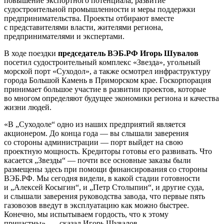
повышение экспортного потенциала, развитие
судостроительной промышленности и меры поддержки
предпринимательства. Проекты отбирают вместе
с представителями власти, жителями региона,
предпринимателями и экспертами.
В ходе поездки
председатель ВЭБ.РФ Игорь Шувалов
посетил судостроительный комплекс «Звезда», угольный
морской порт «Суходол», а также осмотрел инфраструктуру
города Большой Камень в Приморском крае. Госкорпорация
принимает большое участие в развитии проектов, которые
во многом определяют будущее экономики региона и качества
жизни людей.
«В „Суходоле“ одно из наших предприятий является
акционером. До конца года — вы слышали заверения
со стороны администрации — порт выйдет на свою
проектную мощность. Кредиторы готовы его развивать. Что
касается „Звезды“ — почти все основные заказы были
размещены здесь при помощи финансирования со стороны
ВЭБ.РФ. Мы сегодня видели, в какой стадии готовности
и „Алексей Косыгин“, и „Петр Столыпин“, и другие суда,
и слышали заверения руководства завода, что первые пять
газовозов введут в эксплуатацию как можно быстрее.
Конечно, мы испытываем гордость, что к этому
причастны», — сказал Игорь Шувалов.