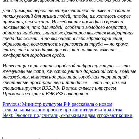
Для Приморья первостепенную значимость имеет создание
таких условий для жизни людей, чтобы, им хотелось скорее
приехать, чем уехать. Исследования последнего времени
показывают, что для людей, особенно молодого возраста,
одним из наиболее значимых факторов является комфортная
среда для жизни. Что включает в себя здравоохранения,
образование, возможность приложения труда — но кроме
этого, ещё и объединяющие все эти понятия явление —
комфортная городская среда.
Инвестиции в развитие городской инфраструктуры — это
коммунальные сети, качество улично-дорожной сети, зелёные
насаждения, комплексное развитие городских территорий,
креативные пространства и так далее — это то, на чем
специализируется ВЭБ.РФ. В этом смысле интересы
Приморского края и ВЭБ.РФ совпадают.
Навигация
Previous:
Министр культуры РФ рассказала о новом
федеральном законопроекте против интернет-пиратства
по
Next:
Экологи подсчитали, скольким видам угрожают кошки
записям