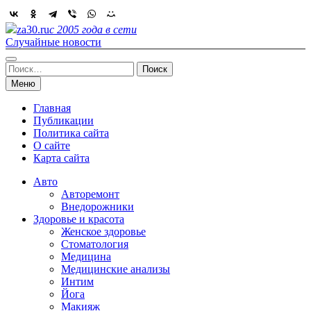
Skip
to
za30.ru
с 2005 года в сети
content
Случайные новости
Найти:
Меню
Главная
Публикации
Политика сайта
О сайте
Карта сайта
Авто
Авторемонт
Внедорожники
Здоровье и красота
Женское здоровье
Стоматология
Медицина
Медицинские анализы
Интим
Йога
Макияж