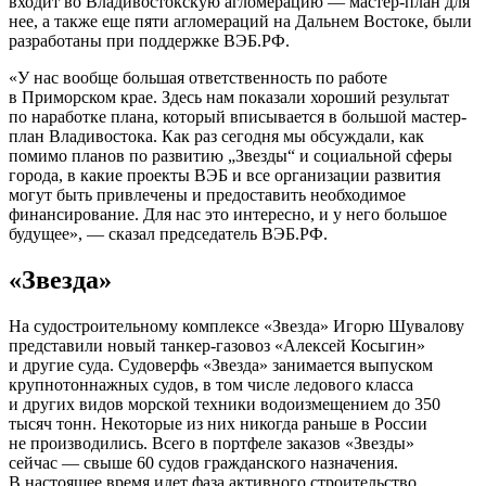
входит во Владивостокскую агломерацию — мастер-план для
нее, а также еще пяти агломераций на Дальнем Востоке, были
разработаны при поддержке ВЭБ.РФ.
«У нас вообще большая ответственность по работе
в Приморском крае. Здесь нам показали хороший результат
по наработке плана, который вписывается в большой мастер-
план Владивостока. Как раз сегодня мы обсуждали, как
помимо планов по развитию „Звезды“ и социальной сферы
города, в какие проекты ВЭБ и все организации развития
могут быть привлечены и предоставить необходимое
финансирование. Для нас это интересно, и у него большое
будущее», — сказал председатель ВЭБ.РФ.
«Звезда»
На судостроительному комплексе «Звезда» Игорю Шувалову
представили новый танкер-газовоз «Алексей Косыгин»
и другие суда. Судоверфь «Звезда» занимается выпуском
крупнотоннажных судов, в том числе ледового класса
и других видов морской техники водоизмещением до 350
тысяч тонн. Некоторые из них никогда раньше в России
не производились. Всего в портфеле заказов «Звезды»
сейчас — свыше 60 судов гражданского назначения.
В настоящее время идет фаза активного строительство