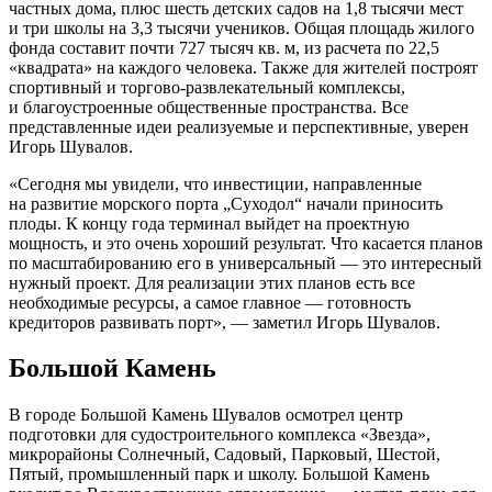
частных дома, плюс шесть детских садов на 1,8 тысячи мест
и три школы на 3,3 тысячи учеников. Общая площадь жилого
фонда составит почти 727 тысяч кв. м, из расчета по 22,5
«квадрата» на каждого человека. Также для жителей построят
спортивный и торгово-развлекательный комплексы,
и благоустроенные общественные пространства. Все
представленные идеи реализуемые и перспективные, уверен
Игорь Шувалов.
«Сегодня мы увидели, что инвестиции, направленные
на развитие морского порта „Суходол“ начали приносить
плоды. К концу года терминал выйдет на проектную
мощность, и это очень хороший результат. Что касается планов
по масштабированию его в универсальный — это интересный
нужный проект. Для реализации этих планов есть все
необходимые ресурсы, а самое главное — готовность
кредиторов развивать порт», — заметил Игорь Шувалов.
Большой Камень
В городе Большой Камень Шувалов осмотрел центр
подготовки для судостроительного комплекса «Звезда»,
микрорайоны Солнечный, Садовый, Парковый, Шестой,
Пятый, промышленный парк и школу. Большой Камень