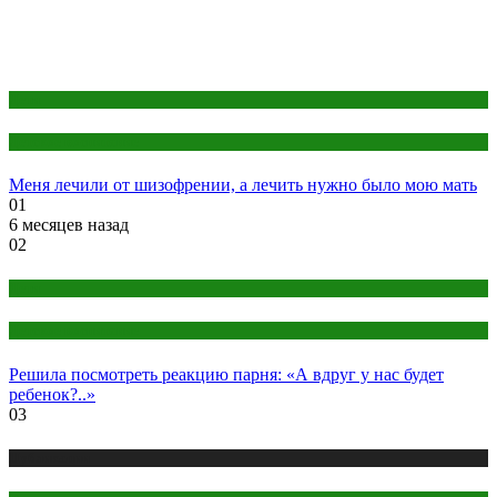
Дети
Детское воспитание
Меня лечили от шизофрении, а лечить нужно было мою мать
01
6 месяцев назад
02
Дети
Детское воспитание
Решила посмотреть реакцию парня: «А вдруг у нас будет
ребенок?..»
03
Публикации