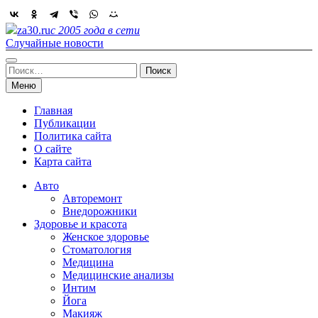
Skip
to
za30.ru
с 2005 года в сети
content
Случайные новости
Найти:
Меню
Главная
Публикации
Политика сайта
О сайте
Карта сайта
Авто
Авторемонт
Внедорожники
Здоровье и красота
Женское здоровье
Стоматология
Медицина
Медицинские анализы
Интим
Йога
Макияж