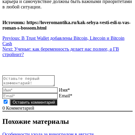
карьера и самочувствие должны быть важными приоритетами
в любой ситуации.
Источник: https://loveromantika.ru/kak-sebya-vesti-esli-u-vas-
roman-s-bossom.html
Навигация
Previous:
В Trust Wallet добавлены Bitcoin, Litecoin и Bitcoin
Cash
по
Next:
Ученые: как беременность делает нас полнее, а ГВ
записям
стройнит?
Имя*
Email*
0
Комментарий
Похожие материалы
Особенности ухода за виноградом в августе