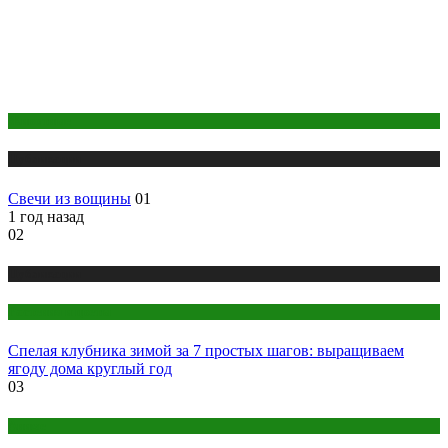
Животные
Публикации
Свечи из вощины
01
1 год назад
02
Публикации
Растения и цветы
Спелая клубника зимой за 7 простых шагов: выращиваем
ягоду дома круглый год
03
Аниме