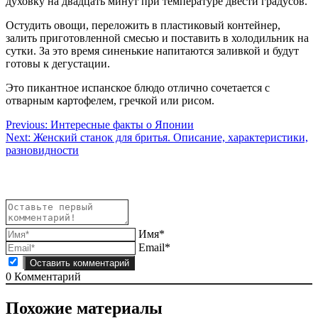
духовку на двадцать минут при температуре двести градусов.
Остудить овощи, переложить в пластиковый контейнер,
залить приготовленной смесью и поставить в холодильник на
сутки. За это время синенькие напитаются заливкой и будут
готовы к дегустации.
Это пикантное испанское блюдо отлично сочетается с
отварным картофелем, гречкой или рисом.
Навигация
Previous:
Интересные факты о Японии
Next:
Женский станок для бритья. Описание, характеристики,
по
разновидности
записям
Имя*
Email*
0
Комментарий
Похожие материалы