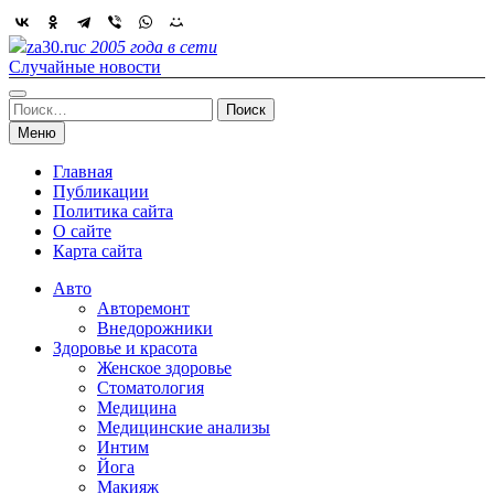
Skip
to
za30.ru
с 2005 года в сети
content
Случайные новости
Найти:
Меню
Главная
Публикации
Политика сайта
О сайте
Карта сайта
Авто
Авторемонт
Внедорожники
Здоровье и красота
Женское здоровье
Стоматология
Медицина
Медицинские анализы
Интим
Йога
Макияж