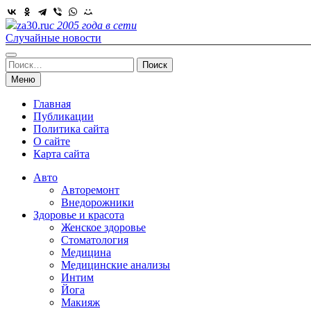
Skip
to
za30.ru
с 2005 года в сети
content
Случайные новости
Найти:
Меню
Главная
Публикации
Политика сайта
О сайте
Карта сайта
Авто
Авторемонт
Внедорожники
Здоровье и красота
Женское здоровье
Стоматология
Медицина
Медицинские анализы
Интим
Йога
Макияж