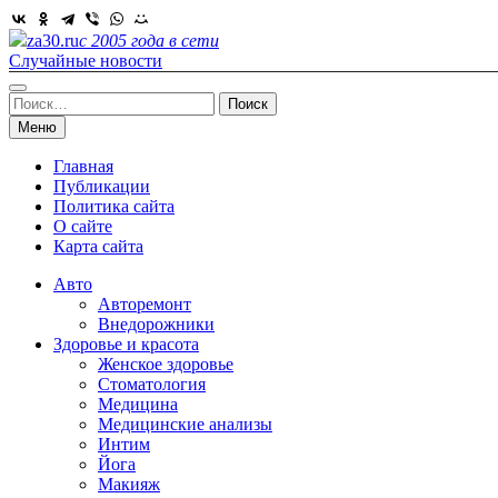
Skip
to
za30.ru
с 2005 года в сети
content
Случайные новости
Найти:
Меню
Главная
Публикации
Политика сайта
О сайте
Карта сайта
Авто
Авторемонт
Внедорожники
Здоровье и красота
Женское здоровье
Стоматология
Медицина
Медицинские анализы
Интим
Йога
Макияж