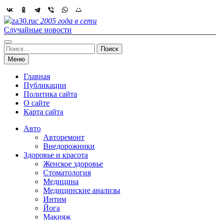
Skip
to
za30.ru
с 2005 года в сети
content
Случайные новости
Найти:
Меню
Главная
Публикации
Политика сайта
О сайте
Карта сайта
Авто
Авторемонт
Внедорожники
Здоровье и красота
Женское здоровье
Стоматология
Медицина
Медицинские анализы
Интим
Йога
Макияж