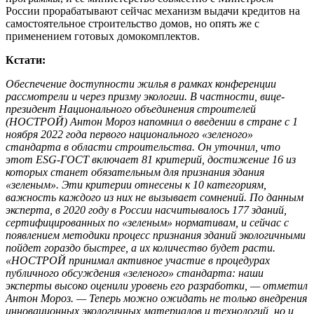
России прорабатывают сейчас механизм выдачи кредитов на
самостоятельное строительство домов, но опять же с
применением готовых домокомплектов.
Кстати:
Обеспечение доступности жилья в рамках конференции
рассмотрели и через призму экологии. В частности, вице-
президент Национального объединения строителей
(НОСТРОЙ) Антон Мороз напомнил о введении в стране с 1
ноября 2022 года первого национального «зеленого»
стандарта в области строительства. Он уточнил, что
этот ESG-ГОСТ включает 81 критерий, достижение 16 из
которых станет обязательным для признания здания
«зеленым». Эти критерии отнесены к 10 категориям,
важность каждого из них не вызывает сомнений. По данным
эксперта, в 2020 году в России насчитывалось 177 зданий,
сертифицированных по «зеленым» нормативам, и сейчас с
появлением методики процесс признания зданий экологичными
пойдет гораздо быстрее, а их количество будет расти.
«НОСТРОЙ принимал активное участие в процедурах
публичного обсуждения «зеленого» стандарта: наши
эксперты высоко оценили уровень его разработки, — отметил
Антон Мороз. — Теперь можно ожидать не только внедрения
инновационных экологичных материалов и технологий, но и