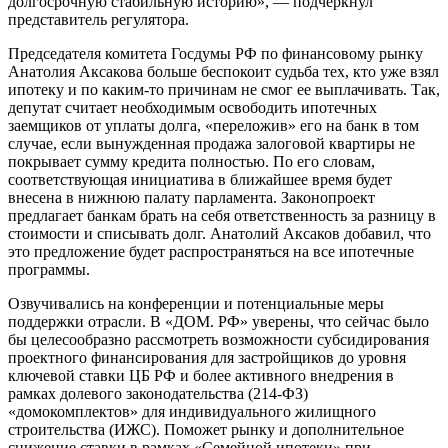
долгосрочную стабильную историю», — подчеркнул
представитель регулятора.
Председателя комитета Госдумы РФ по финансовому рынку
Анатолия Аксакова больше беспокоит судьба тех, кто уже взял
ипотеку и по каким-то причинам не смог ее выплачивать. Так,
депутат считает необходимым освободить ипотечных
заемщиков от уплаты долга, «переложив» его на банк в том
случае, если вынужденная продажа залоговой квартиры не
покрывает сумму кредита полностью. По его словам,
соответствующая инициатива в ближайшее время будет
внесена в нижнюю палату парламента. Законопроект
предлагает банкам брать на себя ответственность за разницу в
стоимости и списывать долг. Анатолий Аксаков добавил, что
это предложение будет распространяться на все ипотечные
программы.
Озвучивались на конференции и потенциальные меры
поддержки отрасли. В «ДОМ. РФ» уверены, что сейчас было
бы целесообразно рассмотреть возможности субсидирования
проектного финансирования для застройщиков до уровня
ключевой ставки ЦБ РФ и более активного внедрения в
рамках долевого законодательства (214-ФЗ)
«домокомплектов» для индивидуального жилищного
строительства (ИЖС). Поможет рынку и дополнительное
снижение ставки в рамках «Семейной ипотеки» при