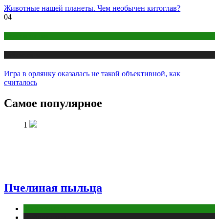
Животные нашей планеты. Чем необычен китоглав?
04
Наука и знания
Публикации
Игра в орлянку оказалась не такой объективной, как
считалось
Самое популярное
1
Пчелиная пыльца
Животные
Публикации