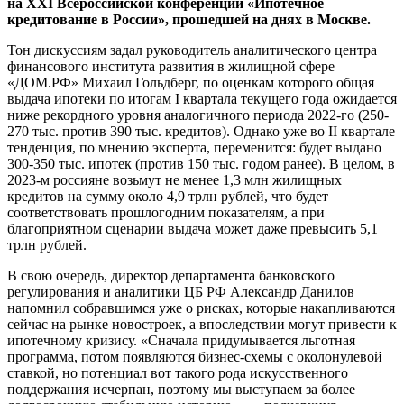
на XXI Всероссийской конференции «Ипотечное
кредитование в России», прошедшей на днях в Москве.
Тон дискуссиям задал руководитель аналитического центра
финансового института развития в жилищной сфере
«ДОМ.РФ» Михаил Гольдберг, по оценкам которого общая
выдача ипотеки по итогам I квартала текущего года ожидается
ниже рекордного уровня аналогичного периода 2022-го (250-
270 тыс. против 390 тыс. кредитов). Однако уже во II квартале
тенденция, по мнению эксперта, переменится: будет выдано
300-350 тыс. ипотек (против 150 тыс. годом ранее). В целом, в
2023-м россияне возьмут не менее 1,3 млн жилищных
кредитов на сумму около 4,9 трлн рублей, что будет
соответствовать прошлогодним показателям, а при
благоприятном сценарии выдача может даже превысить 5,1
трлн рублей.
В свою очередь, директор департамента банковского
регулирования и аналитики ЦБ РФ Александр Данилов
напомнил собравшимся уже о рисках, которые накапливаются
сейчас на рынке новостроек, а впоследствии могут привести к
ипотечному кризису. «Сначала придумывается льготная
программа, потом появляются бизнес-схемы с околонулевой
ставкой, но потенциал вот такого рода искусственного
поддержания исчерпан, поэтому мы выступаем за более