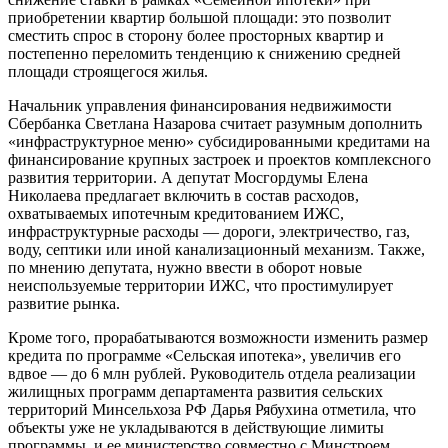
приобретении квартир большой площади: это позволит
сместить спрос в сторону более просторных квартир и
постепенно переломить тенденцию к снижению средней
площади строящегося жилья.
Начальник управления финансирования недвижимости
Сбербанка Светлана Назарова считает разумным дополнить
«инфраструктурное меню» субсидированными кредитами на
финансирование крупных застроек и проектов комплексного
развития территории. А депутат Мосгордумы Елена
Николаева предлагает включить в состав расходов,
охватываемых ипотечным кредитованием ИЖС,
инфраструктурные расходы — дороги, электричество, газ,
воду, септики или иной канализационный механизм. Также,
по мнению депутата, нужно ввести в оборот новые
неиспользуемые территории ИЖС, что простимулирует
развитие рынка.
Кроме того, прорабатываются возможности изменить размер
кредита по программе «Сельская ипотека», увеличив его
вдвое — до 6 млн рублей. Руководитель отдела реализации
жилищных программ департамента развития сельских
территорий Минсельхоза РФ Дарья Рябухина отметила, что
объекты уже не укладываются в действующие лимиты
программы, и ее министерство совместно с Минстроем