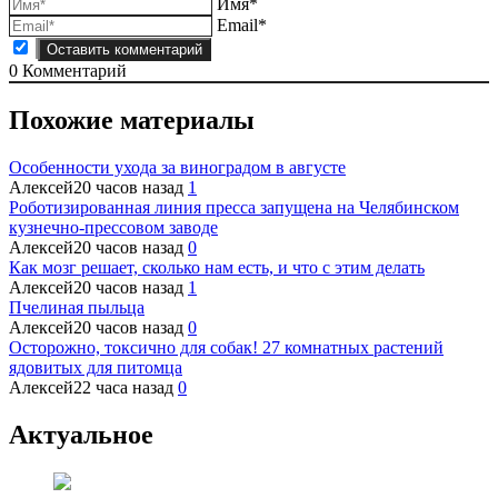
Имя*
Email*
0
Комментарий
Похожие материалы
Особенности ухода за виноградом в августе
Алексей
20 часов назад
1
Роботизированная линия пресса запущена на Челябинском
кузнечно-прессовом заводе
Алексей
20 часов назад
0
Как мозг решает, сколько нам есть, и что с этим делать
Алексей
20 часов назад
1
Пчелиная пыльца
Алексей
20 часов назад
0
Осторожно, токсично для собак! 27 комнатных растений
ядовитых для питомца
Алексей
22 часа назад
0
Актуальное