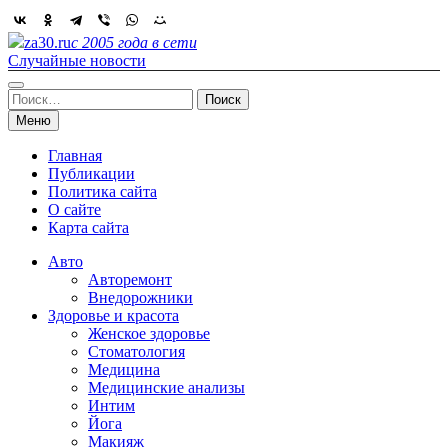
Skip
to
za30.ru
с 2005 года в сети
content
Случайные новости
Найти:
Меню
Главная
Публикации
Политика сайта
О сайте
Карта сайта
Авто
Авторемонт
Внедорожники
Здоровье и красота
Женское здоровье
Стоматология
Медицина
Медицинские анализы
Интим
Йога
Макияж