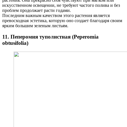
растения. Она прекрасно себя чувствуют при мягком или
искусственном освещении, не требуют частого полива и без
проблем продолжает расти годами.
Последним важным качеством этого растения является
превосходная эстетика, которую оно создает благодаря своим
ярким большим зеленым листьям.
11. Пеперомия туполистная (
Peperomia
obtusifolia
)