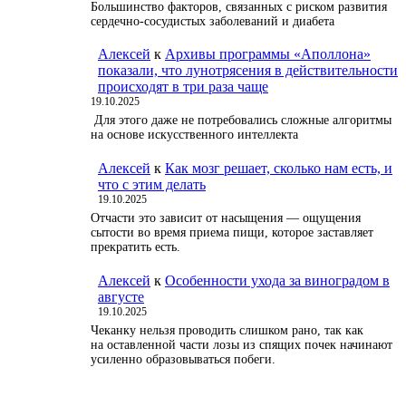
Большинство факторов, связанных с риском развития
сердечно-сосудистых заболеваний и диабета
Алексей
к
Архивы программы «Аполлона»
показали, что лунотрясения в действительности
происходят в три раза чаще
19.10.2025
Для этого даже не потребовались сложные алгоритмы
на основе искусственного интеллекта
Алексей
к
Как мозг решает, сколько нам есть, и
что с этим делать
19.10.2025
Отчасти это зависит от насыщения — ощущения
сытости во время приема пищи, которое заставляет
прекратить есть.
Алексей
к
Особенности ухода за виноградом в
августе
19.10.2025
Чеканку нельзя проводить слишком рано, так как
на оставленной части лозы из спящих почек начинают
усиленно образовываться побеги.