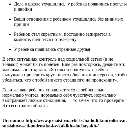
Дела в школе ухудшились, у ребенка появились прогулы
и двойки
Ваши отношения с ребенком ухудшились без видимых
причин
Ребенок стал скрытным, постоянно запирается в
комнате, шепчется по телефону
У ребенка появились странные друзья
В этих ситуациях контроль над социальной сетью (и не
только!) может быть полезен. Еще раз повторюсь, делайте это
максимально открыто: «Я сильно волнуюсь за тебя и
вынужден проверить круг твоего общения и интересов, чтобы
убедиться, что с тобой ничего страшного не происходит».
Если же ваш ребенок справляется со своей жизнью:
нормально учится, нормально себя чувствует, нормально
выстраивает любые отношения, — то зачем что-то проверять?
Это его только обидит.
Источник: http://www.proaist.ru/articles/nado-li-kontrolirovat-
sotsialnye-seti-podrostka-i-v-kakikh-sluchayakh-/