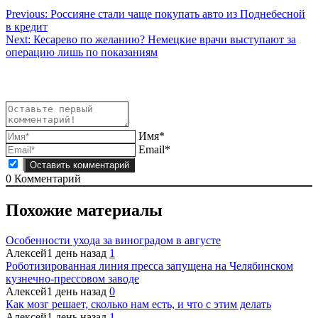
Навигация
Previous:
Россияне стали чаще покупать авто из Поднебесной
в кредит
по
Next:
Кесарево по желанию? Немецкие врачи выступают за
записям
операцию лишь по показаниям
Имя*
Email*
0
Комментарий
Похожие материалы
Особенности ухода за виноградом в августе
Алексей
1 день назад
1
Роботизированная линия пресса запущена на Челябинском
кузнечно-прессовом заводе
Алексей
1 день назад
0
Как мозг решает, сколько нам есть, и что с этим делать
Алексей
1 день назад
1