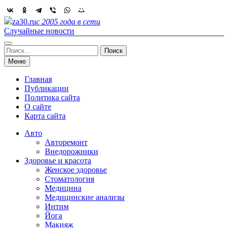
Skip
to
za30.ru
с 2005 года в сети
content
Случайные новости
Найти:
Меню
Главная
Публикации
Политика сайта
О сайте
Карта сайта
Авто
Авторемонт
Внедорожники
Здоровье и красота
Женское здоровье
Стоматология
Медицина
Медицинские анализы
Интим
Йога
Макияж