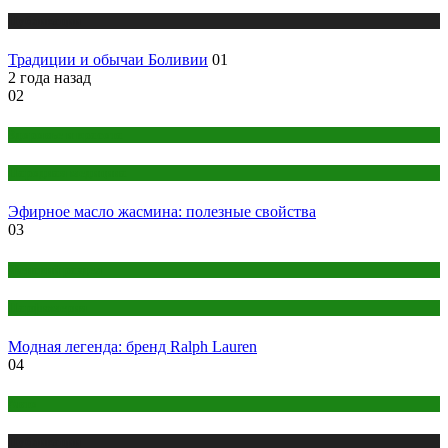
Публикации
Традиции и обычаи Боливии
01
2 года назад
02
Здоровье и красота
Народная медицина
Эфирное масло жасмина: полезные свойства
03
Женский раздел
Парфюмерия
Модная легенда: бренд Ralph Lauren
04
Авто
Публикации