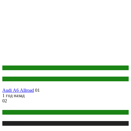
Авто
Внедорожники
Аudi А6 Аllroad
01
1 год назад
02
Игры и гайды
Публикации