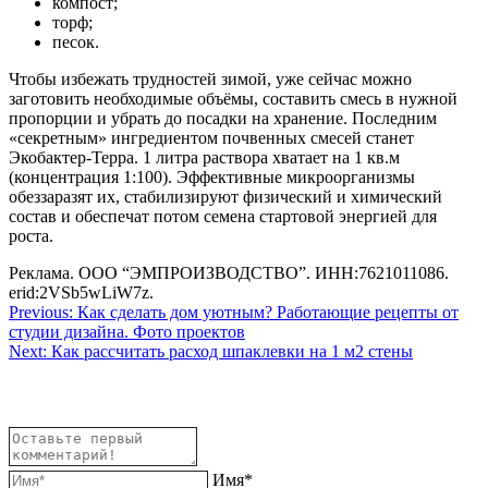
компост;
торф;
песок.
Чтобы избежать трудностей зимой, уже сейчас можно
заготовить необходимые объёмы, составить смесь в нужной
пропорции и убрать до посадки на хранение. Последним
«секретным» ингредиентом почвенных смесей станет
Экобактер-Терра. 1 литра раствора хватает на 1 кв.м
(концентрация 1:100). Эффективные микроорганизмы
обеззаразят их, стабилизируют физический и химический
состав и обеспечат потом семена стартовой энергией для
роста.
Реклама. ООО “ЭМПРОИЗВОДСТВО”. ИНН:7621011086.
erid:2VSb5wLiW7z.
Навигация
Previous:
Как сделать дом уютным? Работающие рецепты от
студии дизайна. Фото проектов
по
Next:
Как рассчитать расход шпаклевки на 1 м2 стены
записям
Имя*