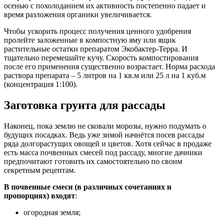
осенью с похолоданием их активность постепенно падает и
время разложения органики увеличивается.
Чтобы ускорить процесс получения ценного удобрения
пролейте заложенные в компостную яму или ящик
растительные остатки препаратом Экобактер-Терра. И
тщательно перемешайте кучу. Скорость компостирования
после его применения существенно возрастает. Норма расхода
раствора препарата – 5 литров на 1 кв.м или 25 л на 1 куб.м
(концентрация 1:100).
Заготовка грунта для рассады
Наконец, пока землю не сковали морозы, нужно подумать о
будущих посадках. Ведь уже зимой начнётся посев рассады
ряда долгорастущих овощей и цветов. Хотя сейчас в продаже
есть масса почвенных смесей под рассаду, многие дачники
предпочитают готовить их самостоятельно по своим
секретным рецептам.
В почвенные смеси (в различных сочетаниях и
пропорциях) входят
:
огородная земля;