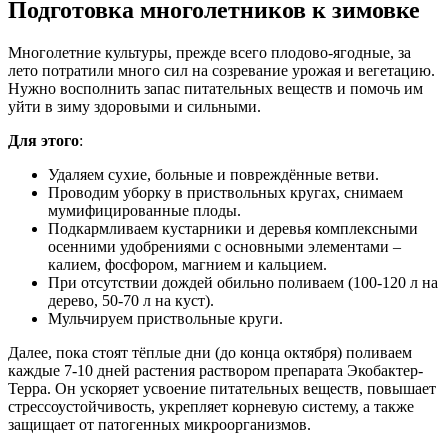
Подготовка многолетников к зимовке
Многолетние культуры, прежде всего плодово-ягодные, за
лето потратили много сил на созревание урожая и вегетацию.
Нужно восполнить запас питательных веществ и помочь им
уйти в зиму здоровыми и сильными.
Для этого
:
Удаляем сухие, больные и повреждённые ветви.
Проводим уборку в приствольных кругах, снимаем
мумифицированные плоды.
Подкармливаем кустарники и деревья комплексными
осенними удобрениями с основными элементами –
калием, фосфором, магнием и кальцием.
При отсутствии дождей обильно поливаем (100-120 л на
дерево, 50-70 л на куст).
Мульчируем приствольные круги.
Далее, пока стоят тёплые дни (до конца октября) поливаем
каждые 7-10 дней растения раствором препарата Экобактер-
Терра. Он ускоряет усвоение питательных веществ, повышает
стрессоустойчивость, укрепляет корневую систему, а также
защищает от патогенных микроорганизмов.