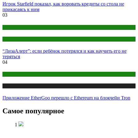
Игрок Starfield показал, как воровать кредиты со стола не
прикасаясь к ним
03
Дети
Детское воспитание
“ЛизаАлерт”: если ребёнок потерялся и как научить его не
теряться
04
Криптовалюта
Публикации
Приложение EtherGoo перешло с Ethereum на блокчейн Tron
Самое популярное
1