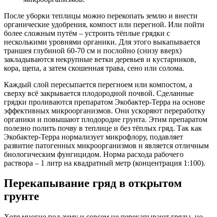
После уборки теплицы можно перекопать землю и внести
органические удобрения, компост или перегной. Или пойти
более сложным путём – устроить тёплые грядки с
несколькими уровнями органики. Для этого выкапывается
траншея глубиной 60-70 см и послойно (снизу вверх)
закладываются некрупные ветки деревьев и кустарников,
кора, щепа, а затем скошенная трава, сено или солома.
Каждый слой пересыпается перегноем или компостом, а
сверху всё закрывается плодородной почвой. Сделанные
грядки проливаются препаратом Экобактер-Терра на основе
эффективных микроорганизмов. Они ускоряют переработку
органики и повышают плодородие грунта. Этим препаратом
полезно полить почву в теплице и без тёплых гряд. Так как
Экобактер-Терра нормализует микрофлору, подавляет
развитие патогенных микроорганизмов и является отличным
биологическим фунгицидом. Норма расхода рабочего
раствора – 1 литр на квадратный метр (концентрация 1:100).
Перекапывание гряд в открытом
грунте
Хотя многие под зиму и совсем не перекапывают гряды, но