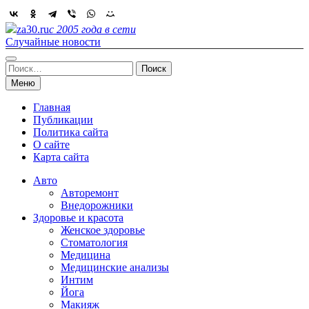
Skip
to
za30.ru
с 2005 года в сети
content
Случайные новости
Найти:
Меню
Главная
Публикации
Политика сайта
О сайте
Карта сайта
Авто
Авторемонт
Внедорожники
Здоровье и красота
Женское здоровье
Стоматология
Медицина
Медицинские анализы
Интим
Йога
Макияж