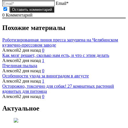
Email*
0
Комментарий
Похожие материалы
Роботизированная линия пресса запущена на Челябинском
кузнечно-прессовом заводе
Алексей
2 дня назад
0
Как мозг решает, сколько нам есть, и что с этим делать
Алексей
2 дня назад
1
Пчелиная пыльца
Алексей
2 дня назад
0
Особенности ухода за виноградом в августе
Алексей
2 дня назад
1
Осторожно, токсично для собак! 27 комнатных растений
ядовитых для питомца
Алексей
2 дня назад
0
Актуальное