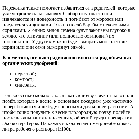
Перекопка также помогает избавиться от вредителей, которые
уже устроились на зимовку. С оборотом пласта они
извлекаются на поверхность и погибают от морозов или
поедаются хищниками. Это и способ борьбы с некоторыми
сорняками. У одних видов семена будут закопаны глубоко в
землю, что затруднит (или полностью остановит) их
прорастание. У других можно будет выбрать многолетние
корни или они сами вымерзнут зимой.
Кроме того, осенью традиционно вносится ряд объёмных
органических удобрений
:
перегной;
компост;
сидераты.
Только осенью можно закладывать в почву свежий навоз или
помёт, которые к весне, к основным посадкам, уже частично
переработаются и не будут опасными для корней растений. А
чтобы точно получить к весне плодородную почву, полейте
после вскапывания и внесения удобрений гряды препаратом
Экобактер-Терра. На каждый квадратный метр необходимо 3
литра рабочего раствора (1:100).