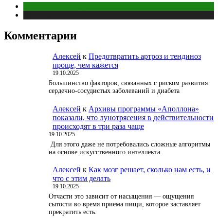
Интересные факты
Публикации
Комментарии
Алексей
к
Предотвратить артроз и тендиноз
проще, чем кажется
19.10.2025
Большинство факторов, связанных с риском развития
сердечно-сосудистых заболеваний и диабета
Алексей
к
Архивы программы «Аполлона»
показали, что лунотрясения в действительности
происходят в три раза чаще
19.10.2025
Для этого даже не потребовались сложные алгоритмы
на основе искусственного интеллекта
Алексей
к
Как мозг решает, сколько нам есть, и
что с этим делать
19.10.2025
Отчасти это зависит от насыщения — ощущения
сытости во время приема пищи, которое заставляет
прекратить есть.