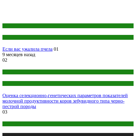
Кулинария
Мёд
Если вас ужалила пчела
01
9 месяцев назад
02
Ветеринария
Животные
Оценка селекционно-генетических параметров показателей
молочной продуктивности коров зебувидного типа черно-
пестрой породы
03
Животные
Публикации