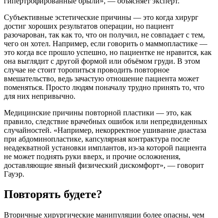
гипертрофированные брыли», — объясняет эксперт.
Субъективные эстетические причины — это когда хирург
достиг хороших результатов операции, но пациент
разочарован, так как то, что он получил, не совпадает с тем,
чего он хотел. Например, если говорить о маммопластике —
это когда все прошло успешно, но пациентке не нравится, как
она выглядит с другой формой или объёмом груди. В этом
случае не стоит торопиться проводить повторное
вмешательство, ведь зачастую отношение пациента может
поменяться. Просто людям поначалу трудно принять то, что
для них непривычно.
Медицинские причины повторной пластики — это, как
правило, следствие врачебных ошибок или непредвиденных
случайностей. «Например, некорректное ушивание диастаза
при абдоминопластике, капсулярная контрактура после
неадекватной установки имплантов, из-за которой пациента
не может поднять руки вверх, и прочие осложнения,
доставляющие явный физический дискомфорт», — говорит
Гауэр.
Повторять будете?
Вторичные хирургические манипуляции более опасны, чем