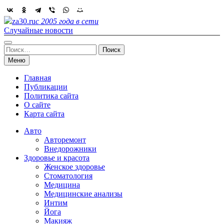
Skip
to
za30.ru
с 2005 года в сети
content
Случайные новости
Найти:
Меню
Главная
Публикации
Политика сайта
О сайте
Карта сайта
Авто
Авторемонт
Внедорожники
Здоровье и красота
Женское здоровье
Стоматология
Медицина
Медицинские анализы
Интим
Йога
Макияж