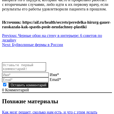
с вторичными случаями, либо идти к их первому врачу, если
результаты его работы удовлетворили пациента в прошлом.
Источник: https://aif.ru/health/secrets/peredelka-hirurg-gauer-
rasskazala-kak-spastis-posle-neudachnoy-plastiki
Навигация
Previous:
Черные обои на стену в интерьере: 6 советов по
дизайну
по
Next:
Буйволиные фермы в России
записям
Имя*
Email*
0
Комментарий
Похожие материалы
Как мозг решает, сколько нам есть, и что с этим делать