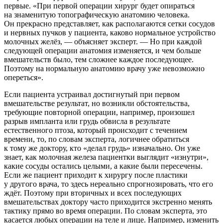
первые. «При первой операции хирург будет опираться
на знаменитую топографическую анатомию человека.
Он прекрасно представляет, как располагаются сетки сосудов
и нервных пучков у пациента, каково нормальное устройство
молочных желёз, — объясняет эксперт. — Но при каждой
следующей операции анатомия изменяется, и чем больше
вмешательств было, тем сложнее каждое последующее.
Поэтому на нормальную анатомию врачу уже невозможно
опереться».
Если пациента устраивал достигнутый при первом
вмешательстве результат, но возникли обстоятельства,
требующие повторной операции, например, произошел
разрыв импланта или грудь обвисла в результате
естественного птоза, который происходит с течением
времени, то, по словам эксперта, логичнее обратиться
к тому же доктору, кто «делал грудь» изначально. Он уже
знает, как молочная железа пациентки выглядит «изнутри»,
какие сосуды остались целыми, а какие были пересечены.
Если же пациент приходит к хирургу после пластики
у другого врача, то здесь нереально спрогнозировать, что его
ждёт. Поэтому при вторичных и всех последующих
вмешательствах доктору часто приходится экстренно менять
тактику прямо во время операции. По словам эксперта, это
касается любых операции на теле и лице. Например, изменить