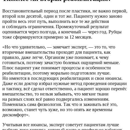
Восстановительный период после пластики, не важно первой,
второй или десятой, один и тот же. Пациенту нужно заново
пройти весь этот путь, выполнить все те же действия
и соблюдать ограничения. Промежуточный результат
оценивается через полгода, а конечный — через год. Рубцы
тоже сформируются примерно за 12 месяцев.
«Но что удивительно, — замечает эксперт, — это то, что
вторичные вмешательства проходят для пациента, как
правило, даже легче. Организм уже понимает, к чему
готовиться, поэтому зачастую болевых ощущений меньше.
Плюс пациент уже понимает процессы и особенности
реабилитации, поэтому морально подготовлен лучше.
Но имеются в последующих реабилитациях и свои нюансы.
Даже если доктор избрал нужные метод проведения операции
и тактику, всё сделал ответственно, а пациент хорошо перенёс
вмешательство, то нельзя забывать, что мягкие ткани
на разных слоях всё равно подвергались изменениям.
Поменялась сама физиология. Так что и заживать всё это,
возможно, станет чуть хуже, но это опять же временны
дискомфорт».
Учитывая все нюансы, эксперт советует пациентам лучше
выбрать того хирурга, который часто и профильно работает