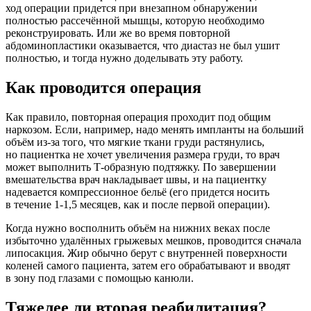
ход операции придется при внезапном обнаружении
полностью рассечённой мышцы, которую необходимо
реконструировать. Или же во время повторной
абдоминопластики оказывается, что диастаз не был ушит
полностью, и тогда нужно доделывать эту работу.
Как проводится операция
Как правило, повторная операция проходит под общим
наркозом. Если, например, надо менять импланты на больший
объём из-за того, что мягкие ткани груди растянулись,
но пациентка не хочет увеличения размера груди, то врач
может выполнить Т-образную подтяжку. По завершении
вмешательства врач накладывает швы, и на пациентку
надевается компрессионное бельё (его придется носить
в течение 1-1,5 месяцев, как и после первой операции).
Когда нужно восполнить объём на нижних веках после
избыточно удалённых грыжевых мешков, проводится сначала
липосакция. Жир обычно берут с внутренней поверхности
коленей самого пациента, затем его обрабатывают и вводят
в зону под глазами с помощью канюли.
Тяжелее ли вторая реабилитация?