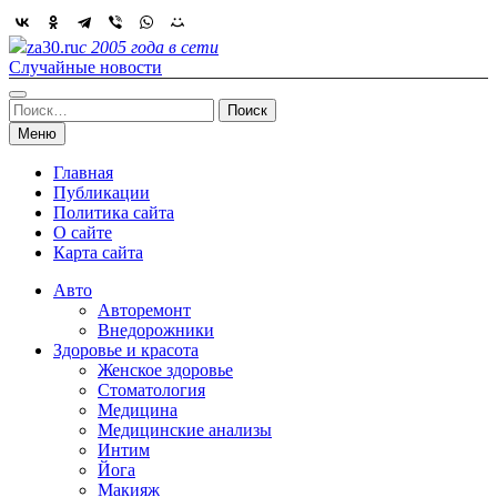
Skip
to
za30.ru
с 2005 года в сети
content
Случайные новости
Найти:
Меню
Главная
Публикации
Политика сайта
О сайте
Карта сайта
Авто
Авторемонт
Внедорожники
Здоровье и красота
Женское здоровье
Стоматология
Медицина
Медицинские анализы
Интим
Йога
Макияж