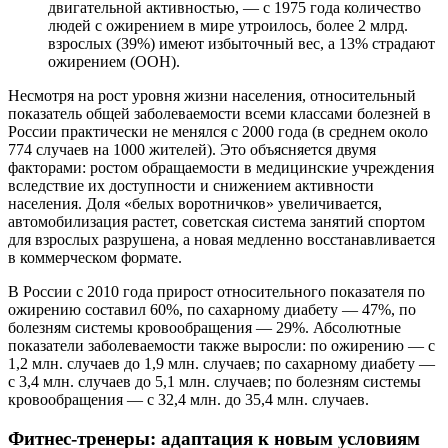
двигательной активностью, — с 1975 года количество
людей с ожирением в мире утроилось, более 2 млрд.
взрослых (39%) имеют избыточный вес, а 13% страдают
ожирением (ООН).
Несмотря на рост уровня жизни населения, относительный
показатель общей заболеваемости всеми классами болезней в
России практически не менялся с 2000 года (в среднем около
774 случаев на 1000 жителей). Это объясняется двумя
факторами: ростом обращаемости в медицинские учреждения
вследствие их доступности и снижением активности
населения. Доля «белых воротничков» увеличивается,
автомобилизация растет, советская система занятий спортом
для взрослых разрушена, а новая медленно восстанавливается
в коммерческом формате.
В России с 2010 года прирост относительного показателя по
ожирению составил 60%, по сахарному диабету — 47%, по
болезням системы кровообращения — 29%. Абсолютные
показатели заболеваемости также выросли: по ожирению — с
1,2 млн. случаев до 1,9 млн. случаев; по сахарному диабету —
с 3,4 млн. случаев до 5,1 млн. случаев; по болезням системы
кровообращения — с 32,4 млн. до 35,4 млн. случаев.
Фитнес-тренеры: адаптация к новым условиям