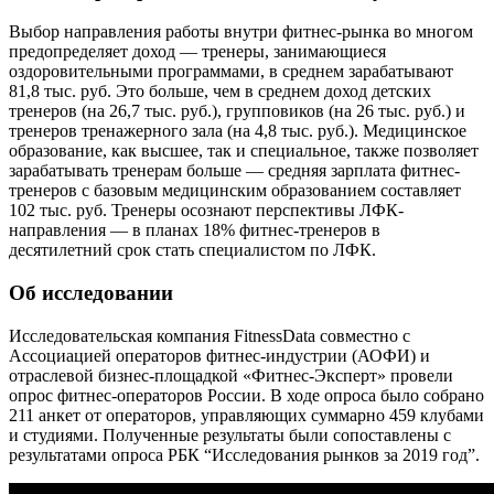
Выбор направления работы внутри фитнес-рынка во многом
предопределяет доход — тренеры, занимающиеся
оздоровительными программами, в среднем зарабатывают
81,8 тыс. руб. Это больше, чем в среднем доход детских
тренеров (на 26,7 тыс. руб.), групповиков (на 26 тыс. руб.) и
тренеров тренажерного зала (на 4,8 тыс. руб.). Медицинское
образование, как высшее, так и специальное, также позволяет
зарабатывать тренерам больше — средняя зарплата фитнес-
тренеров с базовым медицинским образованием составляет
102 тыс. руб. Тренеры осознают перспективы ЛФК-
направления — в планах 18% фитнес-тренеров в
десятилетний срок стать специалистом по ЛФК.
Об исследовании
Исследовательская компания FitnessData совместно с
Ассоциацией операторов фитнес-индустрии (АОФИ) и
отраслевой бизнес-площадкой «Фитнес-Эксперт» провели
опрос фитнес-операторов России. В ходе опроса было собрано
211 анкет от операторов, управляющих суммарно 459 клубами
и студиями. Полученные результаты были сопоставлены с
результатами опроса РБК “Исследования рынков за 2019 год”.