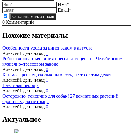
Имя*
Email*
0
Комментарий
Похожие материалы
Особенности ухода за виноградом в августе
Алексей
1 день назад
1
Роботизированная линия пресса запущена на Челябинском
кузнечно-прессовом заводе
Алексей
1 день назад
0
Как мозг решает, сколько нам есть, и что с этим делать
Алексей
1 день назад
1
Пчелиная пыльца
Алексей
1 день назад
0
Осторожно, токсично для собак! 27 комнатных растений
ядовитых для питомца
Алексей
1 день назад
0
Актуальное