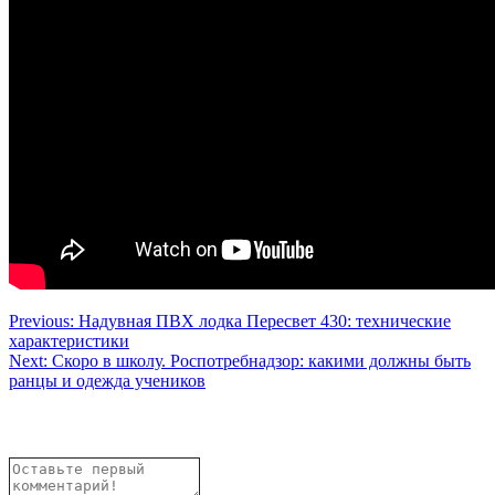
Навигация
Previous:
Надувная ПВХ лодка Пересвет 430: технические
характеристики
по
Next:
Скоро в школу. Роспотребнадзор: какими должны быть
записям
ранцы и одежда учеников