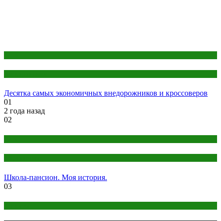
Авто
Внедорожники
Десятка самых экономичных внедорожников и кроссоверов
01
2 года назад
02
Дети
Образование
Школа-пансион. Моя история.
03
Кредиты