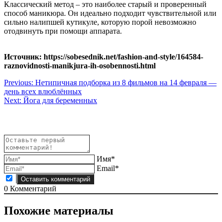
Классический метод – это наиболее старый и проверенный
способ маникюра. Он идеально подходит чувствительной или
сильно налипшей кутикуле, которую порой невозможно
отодвинуть при помощи аппарата.
Источник: https://sobesednik.net/fashion-and-style/164584-
raznovidnosti-manikjura-ih-osobennosti.html
Навигация
Previous:
Нетипичная подборка из 8 фильмов на 14 февраля —
день всех влюблённых
по
Next:
Йога для беременных
записям
Имя*
Email*
0
Комментарий
Похожие материалы