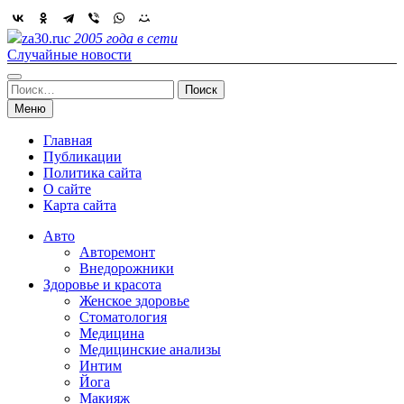
Skip
to
za30.ru
с 2005 года в сети
content
Случайные новости
Найти:
Меню
Главная
Публикации
Политика сайта
О сайте
Карта сайта
Авто
Авторемонт
Внедорожники
Здоровье и красота
Женское здоровье
Стоматология
Медицина
Медицинские анализы
Интим
Йога
Макияж