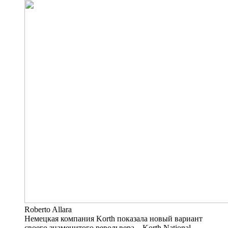
Roberto Allara
Немецкая компания Korth показала новый вариант
своего знаменитого револьвера – Korth National