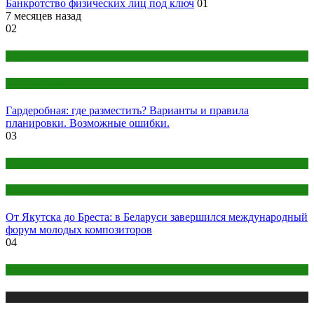
Банкротство физических лиц под ключ
01
7 месяцев назад
02
Дом и дача
Интерьер дома
Гардеробная: где разместить? Варианты и правила
планировки. Возможные ошибки.
03
Культура
Народная культура
От Якутска до Бреста: в Беларуси завершился международный
форум молодых композиторов
04
Дом и дача
Публикации