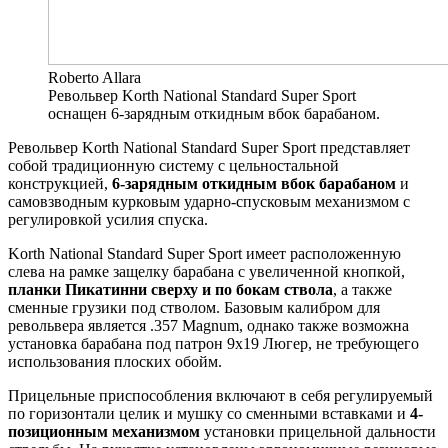
Roberto Allara
Револьвер Korth National Standard Super Sport
оснащен 6-зарядным откидным вбок барабаном.
Револьвер Korth National Standard Super Sport представляет
собой традиционную систему с цельностальной
конструкцией,
6-зарядным откидным вбок барабаном
и
самовзводным курковым ударно-спусковым механизмом с
регулировкой усилия спуска.
Korth National Standard Super Sport имеет расположенную
слева на рамке защелку барабана с увеличенной кнопкой,
планки Пикатинни сверху и по бокам ствола
, а также
сменные грузики под стволом. Базовым калибром для
револьвера является .357 Magnum, однако также возможна
установка барабана под патрон 9х19 Люгер, не требующего
использования плоских обойм.
Прицельные приспособления включают в себя регулируемый
по горизонтали целик и мушку со сменными вставками и
4-
позиционным механизмом
установки прицельной дальности