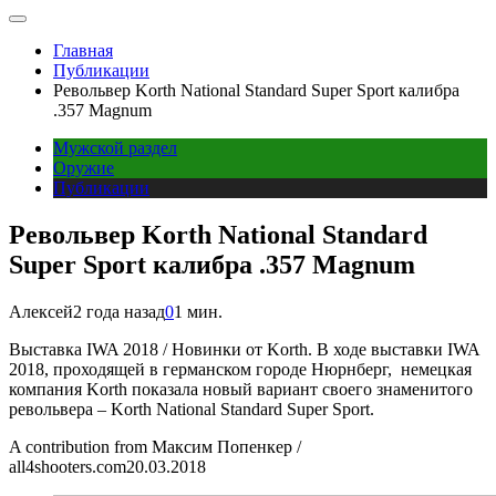
Главная
Публикации
Револьвер Korth National Standard Super Sport калибра
.357 Magnum
Мужской раздел
Оружие
Публикации
Револьвер Korth National Standard
Super Sport калибра .357 Magnum
Алексей
2 года назад
0
1 мин.
Выставка IWA 2018 / Новинки от Korth. В ходе выставки IWA
2018, проходящей в германском городе Нюрнберг, немецкая
компания Korth показала новый вариант своего знаменитого
револьвера – Korth National Standard Super Sport.
A contribution from
Максим Попенкер /
all4shooters.com
20.03.2018