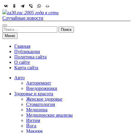
Skip
to
za30.ru
с 2005 года в сети
content
Случайные новости
Найти:
Меню
Главная
Публикации
Политика сайта
О сайте
Карта сайта
Авто
Авторемонт
Внедорожники
Здоровье и красота
Женское здоровье
Стоматология
Медицина
Медицинские анализы
Интим
Йога
Макияж