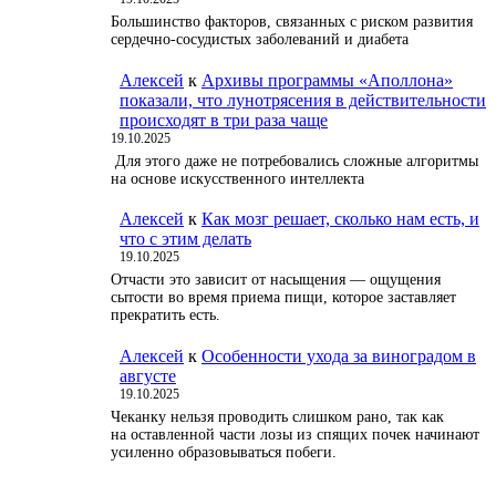
Большинство факторов, связанных с риском развития
сердечно-сосудистых заболеваний и диабета
Алексей
к
Архивы программы «Аполлона»
показали, что лунотрясения в действительности
происходят в три раза чаще
19.10.2025
Для этого даже не потребовались сложные алгоритмы
на основе искусственного интеллекта
Алексей
к
Как мозг решает, сколько нам есть, и
что с этим делать
19.10.2025
Отчасти это зависит от насыщения — ощущения
сытости во время приема пищи, которое заставляет
прекратить есть.
Алексей
к
Особенности ухода за виноградом в
августе
19.10.2025
Чеканку нельзя проводить слишком рано, так как
на оставленной части лозы из спящих почек начинают
усиленно образовываться побеги.