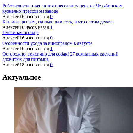
Роботизированная линия пресса запущена на Челябинском
кузнечно-прессовом заводе
Алексей
16 часов назад
0
Как мозг решает, сколько нам есть, и что с этим делать
Алексей
16 часов назад
1
Пчелиная пыльца
Алексей
16 часов назад
0
Особенности ухода за виноградом в августе
Алексей
16 часов назад
1
Осторожно, токсично для собак! 27 комнатных растений
ядовитых для питомца
Алексей
18 часов назад
0
Актуальное