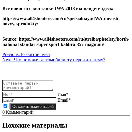
Все новости с выставки IWA 2018 вы найдете здесь:
https://www.all4shooters.com/ru/spetsialnaya/IWA-novosti-
novyye-produkty/
Source: https://www.all4shooters.com/ru/strelba/pistolety/korth-
national-standar-super-sport-kalibra-357-magnum/
Навигация
Previous:
Развитие пчел
Next:
Что поможет автомобилисту пережить зиму?
по
записям
Имя*
Email*
0
Комментарий
Похожие материалы