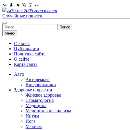
Skip
to
za30.ru
с 2005 года в сети
content
Случайные новости
Найти:
Меню
Главная
Публикации
Политика сайта
О сайте
Карта сайта
Авто
Авторемонт
Внедорожники
Здоровье и красота
Женское здоровье
Стоматология
Медицина
Медицинские анализы
Интим
Йога
Макияж