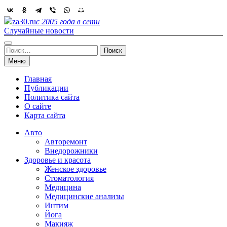
Skip
to
za30.ru
с 2005 года в сети
content
Случайные новости
Найти:
Меню
Главная
Публикации
Политика сайта
О сайте
Карта сайта
Авто
Авторемонт
Внедорожники
Здоровье и красота
Женское здоровье
Стоматология
Медицина
Медицинские анализы
Интим
Йога
Макияж