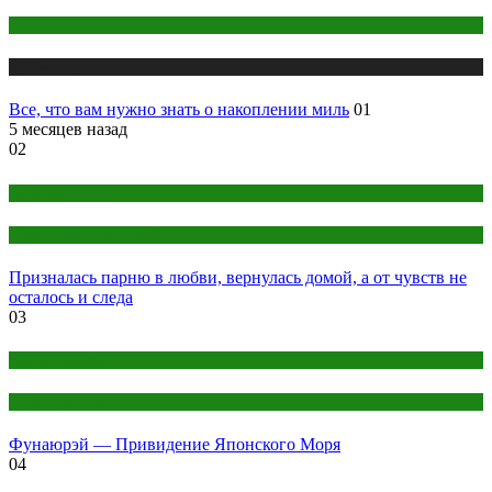
Банки
Публикации
Все, что вам нужно знать о накоплении миль
01
5 месяцев назад
02
Женский раздел
Психология отношений
Призналась парню в любви, вернулась домой, а от чувств не
осталось и следа
03
Наука и знания
Паранормальное
Фунаюрэй — Привидение Японского Моря
04