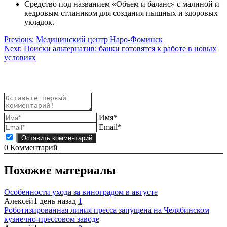
Средство под названием «Объем и баланс» с малиной и
кедровым стлаником для создания пышных и здоровых
укладок.
Навигация
Previous:
Медицинский центр Наро-Фоминск
Next:
Поиски альтернатив: банки готовятся к работе в новых
по
условиях
записям
Имя*
Email*
0
Комментарий
Похожие материалы
Особенности ухода за виноградом в августе
Алексей
1 день назад
1
Роботизированная линия пресса запущена на Челябинском
кузнечно-прессовом заводе