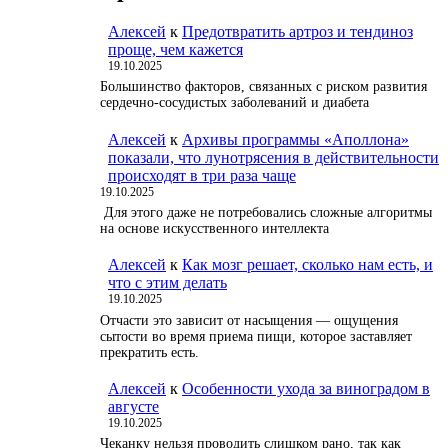
Алексей
к
Предотвратить артроз и тендиноз
проще, чем кажется
19.10.2025
Большинство факторов, связанных с риском развития
сердечно-сосудистых заболеваний и диабета
Алексей
к
Архивы программы «Аполлона»
показали, что лунотрясения в действительности
происходят в три раза чаще
19.10.2025
Для этого даже не потребовались сложные алгоритмы
на основе искусственного интеллекта
Алексей
к
Как мозг решает, сколько нам есть, и
что с этим делать
19.10.2025
Отчасти это зависит от насыщения — ощущения
сытости во время приема пищи, которое заставляет
прекратить есть.
Алексей
к
Особенности ухода за виноградом в
августе
19.10.2025
Чеканку нельзя проводить слишком рано, так как