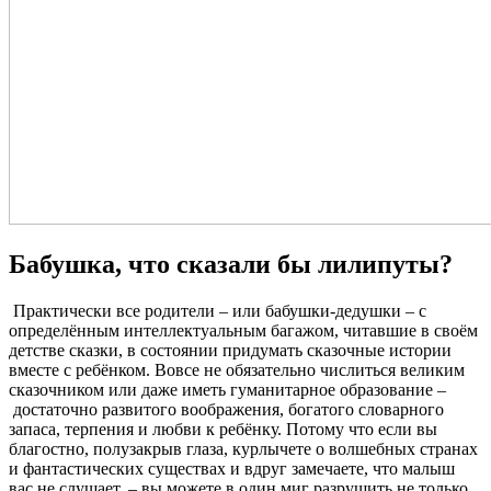
Бабушка, что сказали бы лилипуты?
Практически все родители – или бабушки-дедушки – с
определённым интеллектуальным багажом, читавшие в своём
детстве сказки, в состоянии придумать сказочные истории
вместе с ребёнком. Вовсе не обязательно числиться великим
сказочником или даже иметь гуманитарное образование –
достаточно развитого воображения, богатого словарного
запаса, терпения и любви к ребёнку. Потому что если вы
благостно, полузакрыв глаза, курлычете о волшебных странах
и фантастических существах и вдруг замечаете, что малыш
вас не слушает, – вы можете в один миг разрушить не только