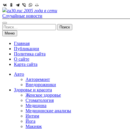
Skip
to
za30.ru
с 2005 года в сети
content
Случайные новости
Найти:
Меню
Главная
Публикации
Политика сайта
О сайте
Карта сайта
Авто
Авторемонт
Внедорожники
Здоровье и красота
Женское здоровье
Стоматология
Медицина
Медицинские анализы
Интим
Йога
Макияж