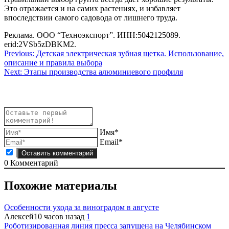
Это отражается и на самих растениях, и избавляет
впоследствии самого садовода от лишнего труда.
Реклама. OOO “Техноэкспорт”. ИНН:5042125089.
erid:2VSb5zDBKM2.
Навигация
Previous:
Детская электрическая зубная щетка. Использование,
описание и правила выбора
по
Next:
Этапы производства алюминиевого профиля
записям
Имя*
Email*
0
Комментарий
Похожие материалы
Особенности ухода за виноградом в августе
Алексей
10 часов назад
1
Роботизированная линия пресса запущена на Челябинском