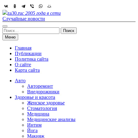
Skip
to
za30.ru
с 2005 года в сети
content
Случайные новости
Найти:
Меню
Главная
Публикации
Политика сайта
О сайте
Карта сайта
Авто
Авторемонт
Внедорожники
Здоровье и красота
Женское здоровье
Стоматология
Медицина
Медицинские анализы
Интим
Йога
Макияж