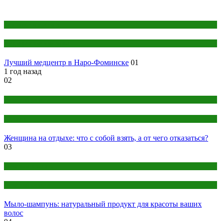
Здоровье и красота
Медицинские анализы
Лучший медцентр в Наро-Фоминске
01
1 год назад
02
Женский раздел
Одежда
Женщина на отдыхе: что с собой взять, а от чего отказаться?
03
Женская красота
Женский раздел
Мыло-шампунь: натуральный продукт для красоты ваших
волос