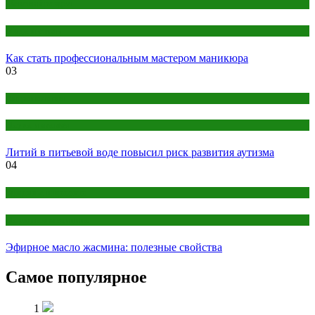
Женский раздел
Мода и стиль
Как стать профессиональным мастером маникюра
03
Антропология
Наука и знания
Литий в питьевой воде повысил риск развития аутизма
04
Здоровье и красота
Народная медицина
Эфирное масло жасмина: полезные свойства
Самое популярное
1