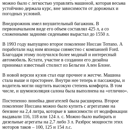
можно было с легкостью управлять машиной, которая весьма
устойчиво держала курс, вне зависимости от дорожных и
погодных условий.
Внедорожник имел внушительный багажник. В
первоначальном виде его объем составлял 425 л, а со
сложенными задними сиденьями вырастал до 1550 л.
В 1993 году выпущено второе поколение Ниссан Terrano. А
поработали над ним японцы совместно с компанией Ford.
Благодаря этому получился более модный и интересный
автомобиль. Кстати, участие в создании его дизайна
принимал известный стилист из Бельгии Ален Блоне.
В новой версии кузов стал еще прочнее и жестче. Машина
стала выше и просторнее. Внутри нее теперь и пассажиры, и
водитель могли ощутить высокую степень комфорта. В том
числе, и шумоизоляция салона была выполнена на «отлично».
Постепенно линейка двигателей была расширена. Второе
поколение Ниссана можно было купить с агрегатами на
бензине на 2,4 литра, которые в зависимости от модификации
выдавали 116, 118 или 124 л. с. Можно было выбирать и
дизельные агрегаты на 2,7 либо 3 л. Разброс мощности этих
моторов таков – 100, 125 и 154 л.с.