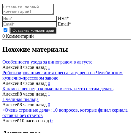
Имя*
Email*
0
Комментарий
Похожие материалы
Особенности ухода за виноградом в августе
Алексей
8 часов назад
1
Роботизированная линия пресса запущена на Челябинском
кузнечно-прессовом заводе
Алексей
8 часов назад
0
Как мозг решает, сколько нам есть, и что с этим делать
Алексей
8 часов назад
1
Пчелиная пыльца
Алексей
8 часов назад
0
«Очень странные дела»: 10 вопросов, которые финал сериала
оставил без ответов
Алексей
10 часов назад
0