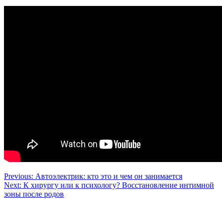
Навигация
Previous:
Автоэлектрик: кто это и чем он занимается
Next:
К хирургу или к психологу? Восстановление интимной
по
зоны после родов
записям