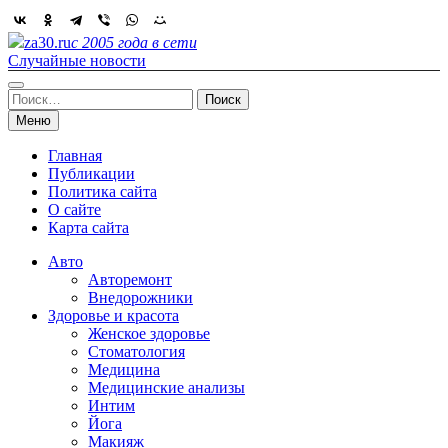
Skip
to
za30.ru
с 2005 года в сети
content
Случайные новости
Найти:
Меню
Главная
Публикации
Политика сайта
О сайте
Карта сайта
Авто
Авторемонт
Внедорожники
Здоровье и красота
Женское здоровье
Стоматология
Медицина
Медицинские анализы
Интим
Йога
Макияж