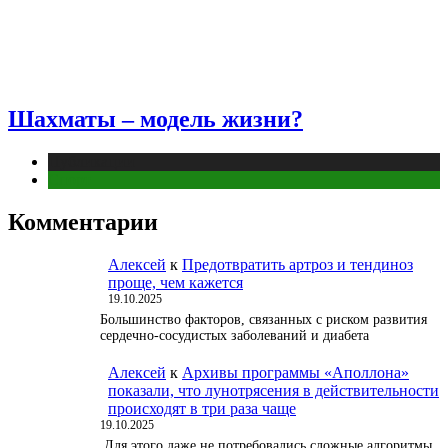
Шахматы – модель жизни?
Публикации
Спорт
Комментарии
Алексей
к
Предотвратить артроз и тендиноз
проще, чем кажется
19.10.2025
Большинство факторов, связанных с риском развития
сердечно-сосудистых заболеваний и диабета
Алексей
к
Архивы программы «Аполлона»
показали, что лунотрясения в действительности
происходят в три раза чаще
19.10.2025
Для этого даже не потребовались сложные алгоритмы