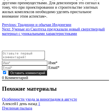
другими преимуществами. Для девелоперов это сигнал к
тому, что при проектировании и строительстве элитных
жилых комплексов необходимо уделять пристальное
внимание этим аспектам».
Навигация
Previous:
Традиции и обычаи Индонезии
Next:
Ученые из Сколтеха предсказали новый сверхтвердый
по
материал с уникальными характеристиками
записям
Имя*
Email*
0
Комментарий
Похожие материалы
Особенности ухода за виноградом в августе
Алексей
1 день назад
1
Пчелиная пыльца