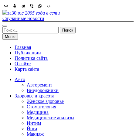
Skip
to
za30.ru
с 2005 года в сети
content
Случайные новости
Найти:
Меню
Главная
Публикации
Политика сайта
О сайте
Карта сайта
Авто
Авторемонт
Внедорожники
Здоровье и красота
Женское здоровье
Стоматология
Медицина
Медицинские анализы
Интим
Йога
Макияж