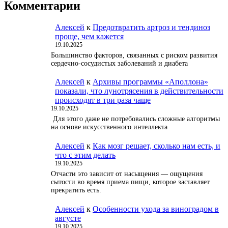
Комментарии
Алексей
к
Предотвратить артроз и тендиноз
проще, чем кажется
19.10.2025
Большинство факторов, связанных с риском развития
сердечно-сосудистых заболеваний и диабета
Алексей
к
Архивы программы «Аполлона»
показали, что лунотрясения в действительности
происходят в три раза чаще
19.10.2025
Для этого даже не потребовались сложные алгоритмы
на основе искусственного интеллекта
Алексей
к
Как мозг решает, сколько нам есть, и
что с этим делать
19.10.2025
Отчасти это зависит от насыщения — ощущения
сытости во время приема пищи, которое заставляет
прекратить есть.
Алексей
к
Особенности ухода за виноградом в
августе
19.10.2025