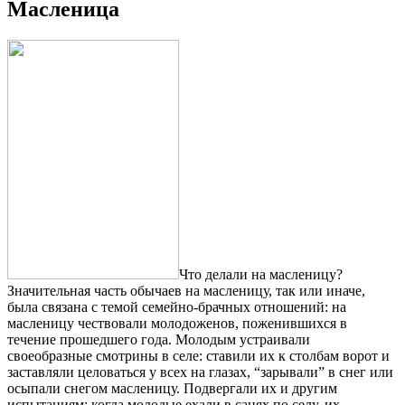
Масленица
Что делали на масленицу?
Значительная часть обычаев на масленицу, так или иначе,
была связана с темой семейно-брачных отношений: на
масленицу чествовали молодоженов, поженившихся в
течение прошедшего года. Молодым устраивали
своеобразные смотрины в селе: ставили их к столбам ворот и
заставляли целоваться у всех на глазах, “зарывали” в снег или
осыпали снегом масленицу. Подвергали их и другим
испытаниям: когда молодые ехали в санях по селу, их