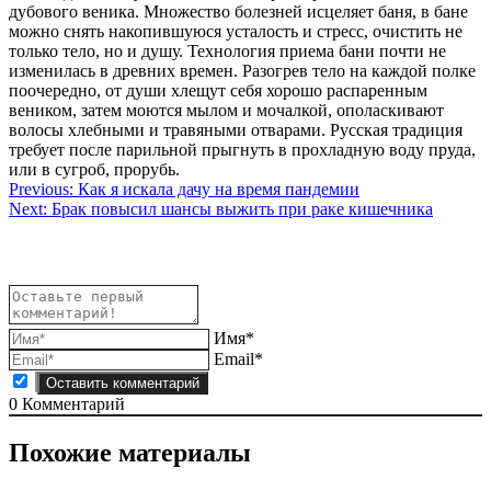
дубового веника. Множество болезней исцеляет баня, в бане
можно снять накопившуюся усталость и стресс, очистить не
только тело, но и душу. Технология приема бани почти не
изменилась в древних времен. Разогрев тело на каждой полке
поочередно, от души хлещут себя хорошо распаренным
веником, затем моются мылом и мочалкой, ополаскивают
волосы хлебными и травяными отварами. Русская традиция
требует после парильной прыгнуть в прохладную воду пруда,
или в сугроб, прорубь.
Навигация
Previous:
Как я искала дачу на время пандемии
Next:
Брак повысил шансы выжить при раке кишечника
по
записям
Имя*
Email*
0
Комментарий
Похожие материалы