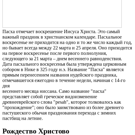
Пасха отмечает воскрешение Иисуса Христа. Это самый
важный праздник в христианском календаре. Пасхальное
воскресенье не приходится на одно и то же число каждый год,
но бывает всегда между 22 марта и 25 апреля. Оно приходится
на первое воскресенье после первого полнолуния,
следующего за 21 марта – днем весеннего равноденствия.
Дата пасхального воскресенья была утверждена церковным
собором в Нике в 325 году н.э. Название "Пасха" является
прямым перенесением названия иудейского праздника,
отмечавшегося ежегодно в течение недели, начиная с 14-го
дня
весеннего месяца ниссана. Само название "пасха"
представляет собой греческое видоизменение
древнееврейского слова "pesah", которое толковалось как
"прохождение"; оно было заимствовано из более древнего
пастушеского обычая празднования перехода с зимних
пастбищ на летние.
Рождество Христово