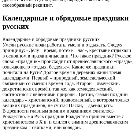
своеобразный реквизит.
Календарные и обрядовые праздники
русских
Календарные и обрядовые праздники русских
Умели русские люди работать, умели и отдыхать. Следуя
принципу: «Делу – время, потехе – час», крестьяне отдыхали
в основном в праздничные дни. Что такое праздник? Русское
слово «праздник» происходит от древнеславянского «праздь»,
означающего «отдых, безделье». Какие же праздники
почитали на Руси? Долгое время в деревнях жили тремя
календарями. Первый – природный, земледельческий,
связанный со сменой времён года. Второй – языческий,
дохрстианских времён, так же, как земледельческий,
соотносился с явлениями природы. Третий, самый поздний
календарь – христианский, православный, в котором только
великих праздников, не считая Пасхи, – двенадцать.
В древности главным зимним праздником считалось
Рождество. На Русь праздник Рождества пришёл вместе с
христианством в Х в. и слился с зимним древнеславянским
праздником – святками, или колядой.