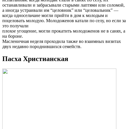
останавливали и забрасывали старыми лаптями или соломой,
а иногда устраивали им “целовник” или “целовальник” —
когда односельчане могли прийти в дом к молодым и
поцеловать молодую. Молодоженов катали по селу, но если за
это получали
плохое угощение, могли прокатить молодоженов не в санях, а
на бороне.
Масленичная неделя проходила также во взаимных визитах
двух недавно породнившихся семейств.
Пасха Христианская