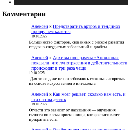
Публикации
Комментарии
Алексей
к
Предотвратить артроз и тендиноз
проще, чем кажется
19.10.2025
Большинство факторов, связанных с риском развития
сердечно-сосудистых заболеваний и диабета
Алексей
к
Архивы программы «Аполлона»
показали, что лунотрясения в действительности
происходят в три раза чаще
19.10.2025
Для этого даже не потребовались сложные алгоритмы
на основе искусственного интеллекта
Алексей
к
Как мозг решает, сколько нам есть, и
что с этим делать
19.10.2025
Отчасти это зависит от насыщения — ощущения
сытости во время приема пищи, которое заставляет
прекратить есть.
Алексей
к
Особенности ухода за виноградом в