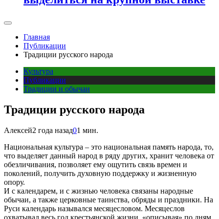
Главная
Публикации
Традиции русского народа
Культура
Публикации
Традиции и обычаи
Традиции русского народа
Алексей
2 года назад
0
1 мин.
Национальная культура – это национальная память народа, то,
что выделяет данный народ в ряду других, хранит человека от
обезличивания, позволяет ему ощутить связь времен и
поколений, получить духовную поддержку и жизненную
опору.
И с календарем, и с жизнью человека связаны народные
обычаи, а также церковные таинства, обряды и праздники. На
Руси календарь назывался месяцесловом. Месяцеслов
охватывал весь год крестьянской жизни, «описывая» по дням