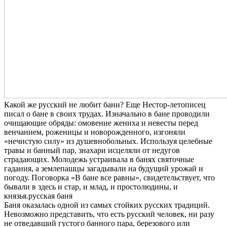
Какой же русский не любит бани? Еще Нестор-летописец
писал о бане в своих трудах. Изначально в бане проводили
очищающие обряды: омовение жениха и невесты перед
венчанием, роженицы и новорожденного, изгоняли
«нечистую силу» из душевнобольных. Используя целебные
травы и банный пар, знахари исцеляли от недугов
страдающих. Молодежь устраивала в банях святочные
гадания, а землепашцы загадывали на будущий урожай и
погоду. Поговорка «В бане все равны», свидетельствует, что
бывали в здесь и стар, и млад, и простолюдины, и
князья.русская баня
Баня оказалась одной из самых стойких русских традиций.
Невозможно представить, что есть русский человек, ни разу
не отведавший густого банного пара, березового или