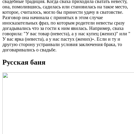
свадебные традиция. Когда сваха приходила сватать невесту,
она, помолившись, садилась или становилась на такое место,
которое, считалось, могло бы принести удачу в сватовстве.
Разговор она начинала с принятых в этом случае
иносказательных фраз, по которым родители невесты сразу
догадывались что за гости к ним явилась. Например, сваха
говорила: "У вас товар (невеста), а у нас купец (жених)" или "
У вас ярка (невеста), а у нас пастух (жених)». Если и ту и
другую сторону устраивали условия заключения брака, то
договаривались о свадьбе.
Русская баня