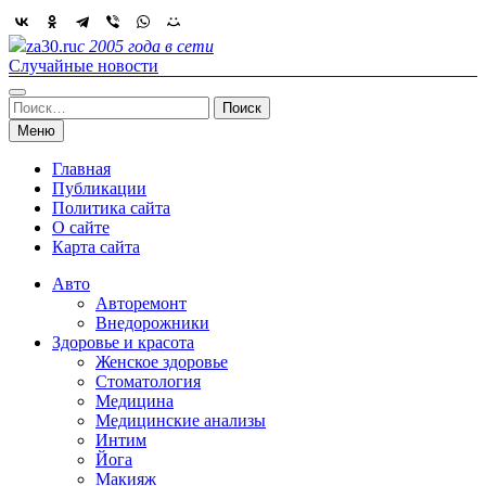
Skip
to
za30.ru
с 2005 года в сети
content
Случайные новости
Найти:
Меню
Главная
Публикации
Политика сайта
О сайте
Карта сайта
Авто
Авторемонт
Внедорожники
Здоровье и красота
Женское здоровье
Стоматология
Медицина
Медицинские анализы
Интим
Йога
Макияж