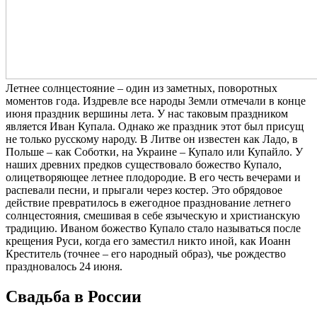
Летнее солнцестояние – один из заметных, поворотных
моментов года. Издревле все народы Земли отмечали в конце
июня праздник вершины лета. У нас таковым праздником
является Иван Купала. Однако же праздник этот был присущ
не только русскому народу. В Литве он известен как Ладо, в
Польше – как Соботки, на Украине – Купало или Купайло. У
наших древних предков существовало божество Купало,
олицетворяющее летнее плодородие. В его честь вечерами и
распевали песни, и прыгали через костер. Это обрядовое
действие превратилось в ежегодное празднование летнего
солнцестояния, смешивая в себе языческую и христианскую
традицию. Иваном божество Купало стало называться после
крещения Руси, когда его заместил никто иной, как Иоанн
Креститель (точнее – его народный образ), чье рождество
праздновалось 24 июня.
Свадьба в России