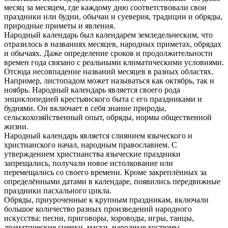
месяц за месяцем, где каждому дню соответствовали свои
праздники или будни, обычаи и суеверия, традиции и обряды,
природные приметы и явления.
Народный календарь был календарем земледельческим, что
отразилось в названиях месяцев, народных приметах, обрядах
и обычаях. Даже определение сроков и продолжительности
времен года связано с реальными климатическими условиями.
Отсюда несовпадение названий месяцев в разных областях.
Например, листопадом может называться как октябрь, так и
ноябрь. Народный календарь является своего рода
энциклопедией крестьянского быта с его праздниками и
буднями. Он включает в себя знание природы,
сельскохозяйственный опыт, обряды, нормы общественной
жизни.
Народный календарь является слиянием языческого и
христианского начал, народным православием. С
утверждением христианства языческие праздники
запрещались, получали новое истолкование или
перемещались со своего времени. Кроме закреплённых за
определёнными датами в календаре, появились передвижные
праздники пасхального цикла.
Обряды, приуроченные к крупным праздникам, включали
большое количество разных произведений народного
искусства: песни, приговоры, хороводы, игры, танцы,
драматические сценки, маски, народные костюмы,