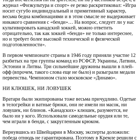
журнал «Физкультура и спорт» ее резко раскритиковал: «Игра
носит сугубо индивидуальный и примитивный характер,
весьма бедна комбинациями и в этом смысле не выдерживает
никакого сравнения с «бенди»… На вопрос, следует ли у нас
культивировать канадский хоккей, можно ответить
отрицательно, так как хоккей «бенди» не только интереснее,
но и требует более высокой технической и физической
подготовленности».
В первом чемпионате страны в 1946 году приняли участие 12
разбитых на три группы команд из РСФСР, Украины, Латвии,
Эстонии и Литвы. Три сильнейшие дружины вышли в плей-
офф (впрочем, такого слова еще не было) и разыграли медали
первенства. Чемпионом стало московское «Динамо».
НИ КЛЮШЕК, НИ ЛОВУШЕК
Вратари были экипированы тоже весьма причудливо. Одетые
в телогрейки и ватные брюки, они не имели ни масок, ни
ловушек, ни блинов. «Канадских» клюшек, разумеется, не
было ни у кого. Использовали самодельные орудия или те,
чем играли в бенди, с закругленным крюком.
Вернувшись из Швейцарии в Москву, эксперты доложили:
победа отнюдь не гарантирована. Поэтому в Кремле решили с