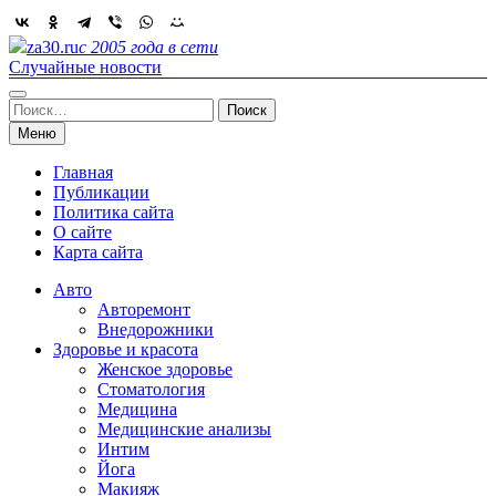
Skip
to
za30.ru
с 2005 года в сети
content
Случайные новости
Найти:
Меню
Главная
Публикации
Политика сайта
О сайте
Карта сайта
Авто
Авторемонт
Внедорожники
Здоровье и красота
Женское здоровье
Стоматология
Медицина
Медицинские анализы
Интим
Йога
Макияж