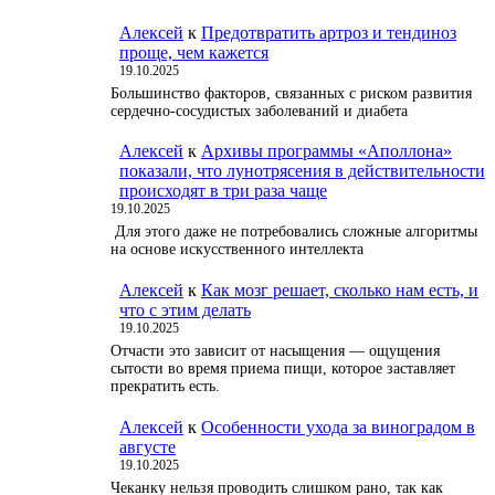
Алексей
к
Предотвратить артроз и тендиноз
проще, чем кажется
19.10.2025
Большинство факторов, связанных с риском развития
сердечно-сосудистых заболеваний и диабета
Алексей
к
Архивы программы «Аполлона»
показали, что лунотрясения в действительности
происходят в три раза чаще
19.10.2025
Для этого даже не потребовались сложные алгоритмы
на основе искусственного интеллекта
Алексей
к
Как мозг решает, сколько нам есть, и
что с этим делать
19.10.2025
Отчасти это зависит от насыщения — ощущения
сытости во время приема пищи, которое заставляет
прекратить есть.
Алексей
к
Особенности ухода за виноградом в
августе
19.10.2025
Чеканку нельзя проводить слишком рано, так как