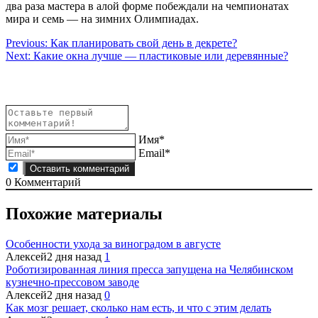
два раза мастера в алой форме побеждали на чемпионатах
мира и семь — на зимних Олимпиадах.
Навигация
Previous:
Как планировать свой день в декрете?
Next:
Какие окна лучше — пластиковые или деревянные?
по
записям
Имя*
Email*
0
Комментарий
Похожие материалы
Особенности ухода за виноградом в августе
Алексей
2 дня назад
1
Роботизированная линия пресса запущена на Челябинском
кузнечно-прессовом заводе
Алексей
2 дня назад
0
Как мозг решает, сколько нам есть, и что с этим делать