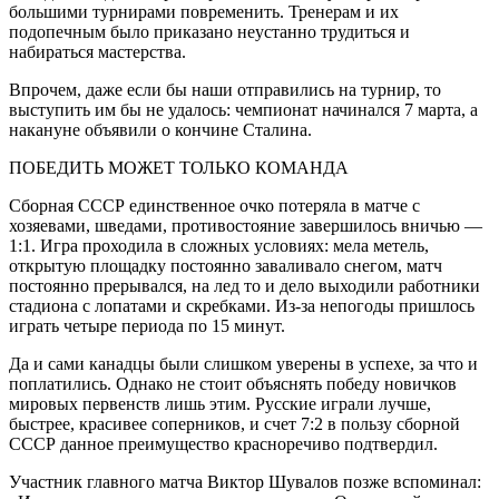
большими турнирами повременить. Тренерам и их
подопечным было приказано неустанно трудиться и
набираться мастерства.
Впрочем, даже если бы наши отправились на турнир, то
выступить им бы не удалось: чемпионат начинался 7 марта, а
накануне объявили о кончине Сталина.
ПОБЕДИТЬ МОЖЕТ ТОЛЬКО КОМАНДА
Сборная СССР единственное очко потеряла в матче с
хозяевами, шведами, противостояние завершилось вничью —
1:1. Игра проходила в сложных условиях: мела метель,
открытую площадку постоянно заваливало снегом, матч
постоянно прерывался, на лед то и дело выходили работники
стадиона с лопатами и скребками. Из-за непогоды пришлось
играть четыре периода по 15 минут.
Да и сами канадцы были слишком уверены в успехе, за что и
поплатились. Однако не стоит объяснять победу новичков
мировых первенств лишь этим. Русские играли лучше,
быстрее, красивее соперников, и счет 7:2 в пользу сборной
СССР данное преимущество красноречиво подтвердил.
Участник главного матча Виктор Шувалов позже вспоминал: