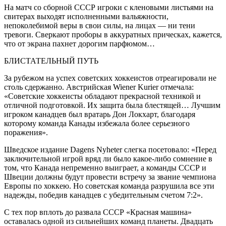
На матч со сборной СССР игроки с кленовыми листьями на
свитерах выходят исполненными вальяжности,
непоколебимой веры в свои силы, на лицах — ни тени
тревоги. Сверкают проборы в аккуратных прическах, кажется,
что от экрана пахнет дорогим парфюмом…
БЛИСТАТЕЛЬНЫЙ ПУТЬ
За рубежом на успех советских хоккеистов отреагировали не
столь сдержанно. Австрийская Wiener Kuriеr отмечала:
«Советские хоккеисты обладают прекрасной техникой и
отличной подготовкой. Их защита была блестящей… Лучшим
игроком канадцев был вратарь Дон Локхарт, благодаря
которому команда Канады избежала более серьезного
поражения».
Шведское издание Dagens Nyheter слегка посетовало: «Перед
заключительной игрой вряд ли было какое-либо сомнение в
том, что Канада непременно выиграет, а команды СССР и
Швеции должны будут провести встречу за звание чемпиона
Европы по хоккею. Но советская команда разрушила все эти
надежды, победив канадцев с убедительным счетом 7:2».
С тех пор вплоть до развала СССР «Красная машина»
оставалась одной из сильнейших команд планеты. Двадцать