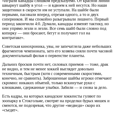
«Играли канадцы слишком предсказуемо. От красной линии
швырнут шайбу в угол — и вдвоем к ней несутся. Но наши
защитники в скорости им не уступали. На шайбе были
первыми, пасовали вперед, отрезая одного, а то и двух
соперников. И мы спокойно разыгрывали лишнего. Первый
период закончили 4:0. Думали, канадцы изменят тактику, но
они упрямо лезли и лезли. Все семь шайб были словно под
копирку — они бросают, бегут и получают гол на
контратаке».
Советская кинохроника, увы, не запечатлела даже небольших
фрагментов чемпионата, зато его хозяева сняли почти часовой
документальный фильм о первенстве планеты.
Дальних бросков почти нет, силовых приемов — тоже, драк
не видно, и тем не менее хоккей выглядит довольно
техничным, быстрым (хотя с современными скоростями,
конечно, не сравнить). Заброшенные шайбы игроки отмечают
скромно: никаких объятий, только вскинутые руки с
клюшками, сдержанные улыбки. Забили — и снова за дело.
Есть кадры, на которых канадские хоккеисты гуляют по
зоопарку в Стокгольме, смотрят на проделки бурых мишек и
смеются, не подозревая, что другие «медведи» скоро их
«съедят».