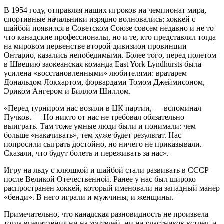
В 1954 году, отправляя наших игроков на чемпионат мира,
спортивные начальники изрядно волновались: хоккей с
шайбой появился в Советском Союзе совсем недавно и не то
что канадские профессионалы, но и те, кто представлял тогда
на мировом первенстве второй дивизион провинции
Онтарио, казались непобедимыми. Более того, перед полетом
в Швецию заокеанская команда East York Lyndhursts была
усилена «восстановленными» любителями: вратарем
Дональдом Локхартом, форвардами Томом Джеймисоном,
Эриком Ангером и Биллом Шиллом.
«Перед турниром нас возили в ЦК партии, — вспоминал
Пучков. — Но никто от нас не требовал обязательно
выиграть. Там тоже умные люди были и понимали: чем
больше «накачивать», тем хуже будет результат. Нас
попросили сыграть достойно, но ничего не приказывали.
Сказали, что будут болеть и переживать за нас».
Игру на льду с клюшкой и шайбой стали развивать в СССР
после Великой Отечественной. Ранее у нас был широко
распространен хоккей, который именовали на западный манер
«бенди». В него играли и мужчины, и женщины.
Примечательно, что канадская разновидность не произвела
тогда впечатления ни на зрителей, ни на участников встреч, а