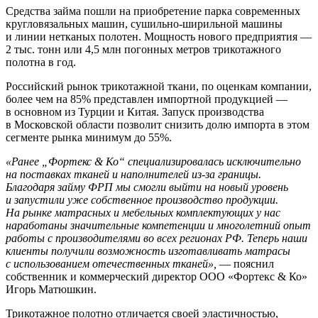
Средства займа пошли на приобретение парка современных
кругловязальных машин, сушильно-ширильной машины
и линии нетканых полотен. Мощность нового предприятия —
2 тыс. тонн или 4,5 млн погонных метров трикотажного
полотна в год.
Российский рынок трикотажной ткани, по оценкам компании,
более чем на 85% представлен импортной продукцией —
в основном из Турции и Китая. Запуск производства
в Московской области позволит снизить долю импорта в этом
сегменте рынка минимум до 55%.
«Ранее „Фортекс & Ко“ специализировалась исключительно
на поставках тканей и наполнителей из-за границы.
Благодаря займу ФРП мы смогли выйти на новый уровень
и запустили уже собственное производство продукции.
На рынке матрасных и мебельных комплектующих у нас
наработаны значительные компетенции и многолетний опыт
работы с производителями во всех регионах РФ. Теперь наши
клиенты получили возможность изготавливать матрасы
с использованием отечественных тканей»,
— пояснил
собственник и коммерческий директор ООО «Фортекс & Ко»
Игорь Матюшкин.
Трикотажное полотно отличается своей эластичностью,