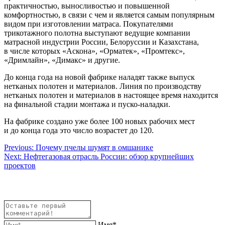
практичностью, выносливостью и повышенной
комфортностью, в связи с чем и является самым популярным
видом при изготовлении матраса. Покупателями
трикотажного полотна выступают ведущие компании
матрасной индустрии России, Белоруссии и Казахстана,
в числе которых «Аскона», «Орматек», «Промтекс»,
«Дримлайн», «Димакс» и другие.
До конца года на новой фабрике наладят также выпуск
нетканых полотен и материалов. Линия по производству
нетканых полотен и материалов в настоящее время находится
на финальной стадии монтажа и пуско-наладки.
На фабрике создано уже более 100 новых рабочих мест
и до конца года это число возрастет до 120.
Навигация
Previous:
Почему пчелы шумят в омшанике
Next:
Нефтегазовая отрасль России: обзор крупнейших
по
проектов
записям
Имя*