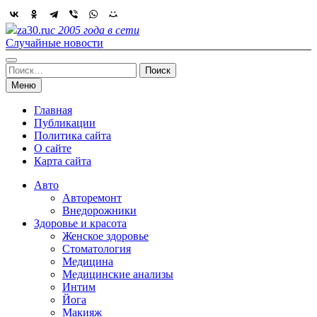
Skip
to
za30.ru
с 2005 года в сети
content
Случайные новости
Найти:
Меню
Главная
Публикации
Политика сайта
О сайте
Карта сайта
Авто
Авторемонт
Внедорожники
Здоровье и красота
Женское здоровье
Стоматология
Медицина
Медицинские анализы
Интим
Йога
Макияж