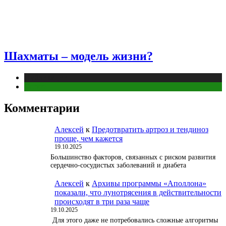
Шахматы – модель жизни?
Публикации
Спорт
Комментарии
Алексей
к
Предотвратить артроз и тендиноз
проще, чем кажется
19.10.2025
Большинство факторов, связанных с риском развития
сердечно-сосудистых заболеваний и диабета
Алексей
к
Архивы программы «Аполлона»
показали, что лунотрясения в действительности
происходят в три раза чаще
19.10.2025
Для этого даже не потребовались сложные алгоритмы