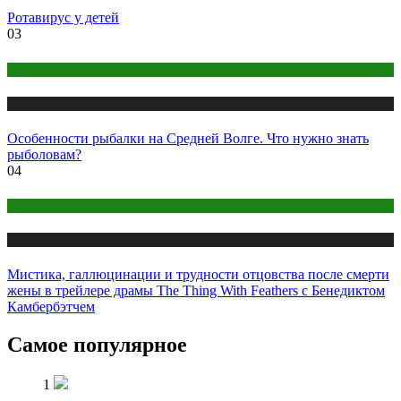
Ротавирус у детей
03
Мужской раздел
Публикации
Особенности рыбалки на Средней Волге. Что нужно знать
рыболовам?
04
Кино
Публикации
Мистика, галлюцинации и трудности отцовства после смерти
жены в трейлере драмы The Thing With Feathers с Бенедиктом
Камбербэтчем
Самое популярное
1