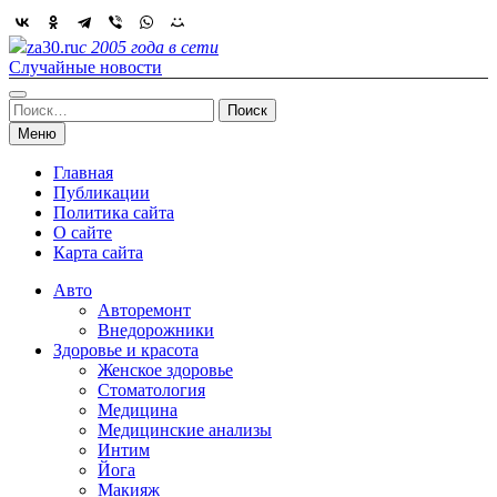
Skip
to
za30.ru
с 2005 года в сети
content
Случайные новости
Найти:
Меню
Главная
Публикации
Политика сайта
О сайте
Карта сайта
Авто
Авторемонт
Внедорожники
Здоровье и красота
Женское здоровье
Стоматология
Медицина
Медицинские анализы
Интим
Йога
Макияж