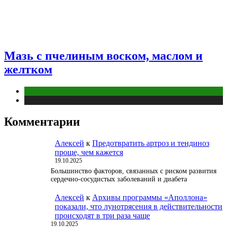
Мазь с пчелиным воском, маслом и
желтком
Животные
Публикации
Комментарии
Алексей
к
Предотвратить артроз и тендиноз
проще, чем кажется
19.10.2025
Большинство факторов, связанных с риском развития
сердечно-сосудистых заболеваний и диабета
Алексей
к
Архивы программы «Аполлона»
показали, что лунотрясения в действительности
происходят в три раза чаще
19.10.2025