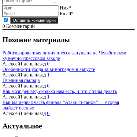
Имя*
Email*
0
Комментарий
Похожие материалы
Роботизированная линия пресса запущена на Челябинском
кузнечно-прессовом заводе
Алексей
1 день назад
0
Особенности ухода за виноградом в августе
Алексей
1 день назад
1
Пчелиная пыльца
Алексей
1 день назад
0
Как мозг решает, сколько нам есть, и что с этим делать
Алексей
1 день назад
1
Вышла первая часть финала “Атаки титанов” — вторая
выйдет осенью
Алексей
1 день назад
0
Актуальное