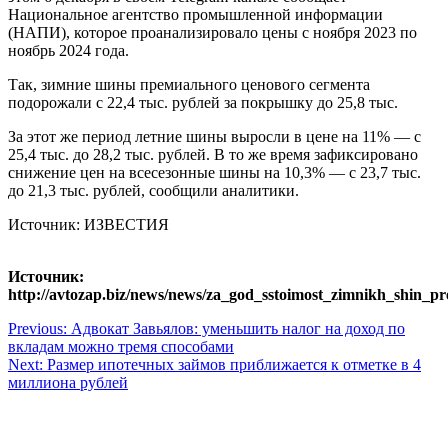
Национальное агентство промышленной информации
(НАПИ), которое проанализировало цены с ноября 2023 по
ноябрь 2024 года.
Так, зимние шины премиального ценового сегмента
подорожали с 22,4 тыс. рублей за покрышку до 25,8 тыс.
За этот же период летние шины выросли в цене на 11% — с
25,4 тыс. до 28,2 тыс. рублей. В то же время зафиксировано
снижение цен на всесезонные шины на 10,3% — с 23,7 тыс.
до 21,3 тыс. рублей, сообщили аналитики.
Источник: ИЗВЕСТИЯ
Источник:
http://avtozap.biz/news/news/za_god_sstoimost_zimnikh_shin_p
Навигация
Previous:
Адвокат Завьялов: уменьшить налог на доход по
вкладам можно тремя способами
по
Next:
Размер ипотечных займов приближается к отметке в 4
записям
миллиона рублей