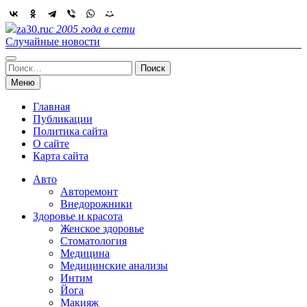
Skip
to
za30.ru
с 2005 года в сети
content
Случайные новости
Найти:
Меню
Главная
Публикации
Политика сайта
О сайте
Карта сайта
Авто
Авторемонт
Внедорожники
Здоровье и красота
Женское здоровье
Стоматология
Медицина
Медицинские анализы
Интим
Йога
Макияж