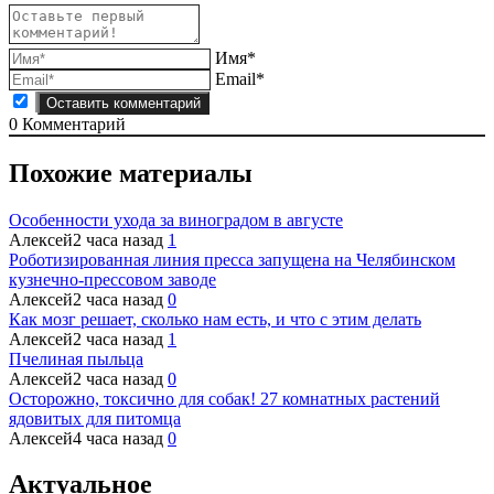
Имя*
Email*
0
Комментарий
Похожие материалы
Особенности ухода за виноградом в августе
Алексей
2 часа назад
1
Роботизированная линия пресса запущена на Челябинском
кузнечно-прессовом заводе
Алексей
2 часа назад
0
Как мозг решает, сколько нам есть, и что с этим делать
Алексей
2 часа назад
1
Пчелиная пыльца
Алексей
2 часа назад
0
Осторожно, токсично для собак! 27 комнатных растений
ядовитых для питомца
Алексей
4 часа назад
0
Актуальное