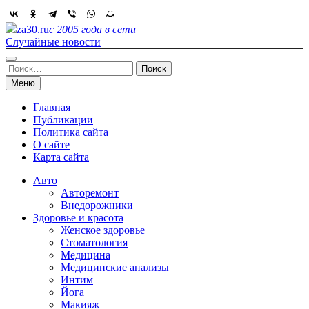
Skip
to
za30.ru
с 2005 года в сети
content
Случайные новости
Найти:
Меню
Главная
Публикации
Политика сайта
О сайте
Карта сайта
Авто
Авторемонт
Внедорожники
Здоровье и красота
Женское здоровье
Стоматология
Медицина
Медицинские анализы
Интим
Йога
Макияж