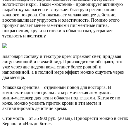
золотистой икры. Такой «коктейль» провоцирует активную
выработку коллагена и запускает быструю регенерацию
кожного покрова. Он оказывает увлажняющее действие,
восстанавливает упругость и эластичность. Помимо этого
продукт делает менее заметными пигментные пятна,
покраснения, круги и синяки в области глаз, устраняет
тусклость и желтизну.
Благодаря составу и текстуре крем отражает свет, придавая
лицу сияющий и свежий вид. Производители обещают, что
уже через две недели кожа станет более ровной и
наполненной, а в полной мере эффект можно ощутить через
два месяца.
Упаковка средства – отдельный повод для восторга. В
комплекте идет специальная керамическая жемчужина –
мини-массажер для век и области под глазами. Катая ее по
коже, можно усилить приток крови в эти места и
активизировать действие крема.
Стоимость – от 35 900 руб. (20 мл). Приобрести можно в сетях
Sephora и «Иль де Ботэ».