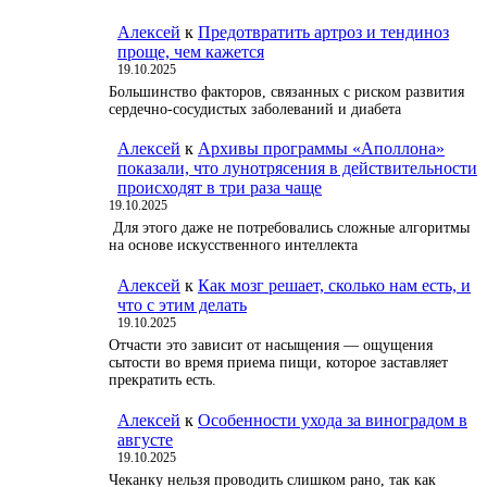
Алексей
к
Предотвратить артроз и тендиноз
проще, чем кажется
19.10.2025
Большинство факторов, связанных с риском развития
сердечно-сосудистых заболеваний и диабета
Алексей
к
Архивы программы «Аполлона»
показали, что лунотрясения в действительности
происходят в три раза чаще
19.10.2025
Для этого даже не потребовались сложные алгоритмы
на основе искусственного интеллекта
Алексей
к
Как мозг решает, сколько нам есть, и
что с этим делать
19.10.2025
Отчасти это зависит от насыщения — ощущения
сытости во время приема пищи, которое заставляет
прекратить есть.
Алексей
к
Особенности ухода за виноградом в
августе
19.10.2025
Чеканку нельзя проводить слишком рано, так как