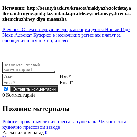
Источник: http://beautyhack.ru/krasota/makiyazh/zolotistaya-
ikra-ot-krugov-pod-glazami-u-la-prairie-vyshel-novyy-krem-s-
zhemchuzhinoy-dlya-massazha
Навигация
Previous:
С чем в первую очередь ассоциируется Новый Год?
Next:
Адвокат Кудерко: в нескольких регионах платят за
по
сообщения о пьяных водителях
записям
Имя*
Email*
0
Комментарий
Похожие материалы
Роботизированная линия пресса запущена на Челябинском
кузнечно-прессовом заводе
Алексей
2 дня назад
0