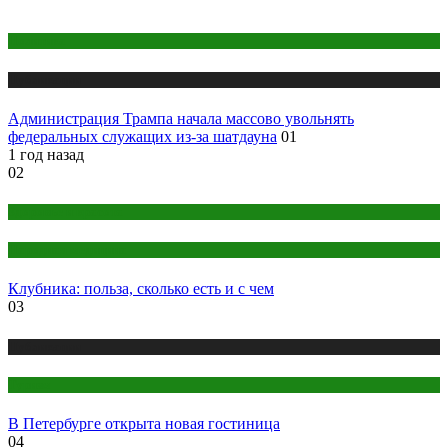
Политика
Публикации
Администрация Трампа начала массово увольнять
федеральных служащих из-за шатдауна
01
1 год назад
02
Здоровье и красота
Народная медицина
Клубника: польза, сколько есть и с чем
03
Публикации
Туризм
В Петербурге открыта новая гостиница
04