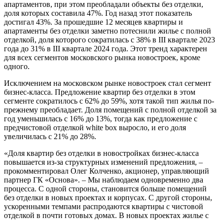
апартаментов, при этом преобладали объекты без отделки,
доля которых составила 47%. Год назад этот показатель
достигал 43%. За прошедшие 12 месяцев квартиры и
апартаменты без отделки заметно потеснили жилье с полной
отделкой, доля которого сократилась с 38% в III квартале 2023
года до 31% в III квартале 2024 года. Этот тренд характерен
для всех сегментов московского рынка новостроек, кроме
одного.
Исключением на московском рынке новостроек стал сегмент
бизнес-класса. Предложение квартир без отделки в этом
сегменте сократилось с 62% до 59%, хотя такой тип жилья по-
прежнему преобладает. Доля помещений с полной отделкой за
год уменьшилась с 16% до 13%, тогда как предложение с
предчистовой отделкой white box выросло, и его доля
увеличилась с 21% до 28%.
«Доля квартир без отделки в новостройках бизнес-класса
повышается из-за структурных изменений предложения, –
прокомментировал Олег Колченко, акционер, управляющий
партнер ГК «Основа». – Мы наблюдаем одновременно два
процесса. С одной стороны, становится больше помещений
без отделки в новых проектах и корпусах. С другой стороны,
ускоренными темпами распродаются квартиры с чистовой
отделкой в почти готовых домах. В новых проектах жилье с