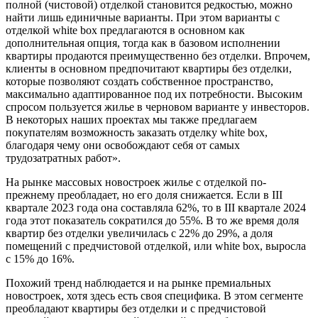
полной (чистовой) отделкой становится редкостью, можно
найти лишь единичные варианты. При этом варианты с
отделкой white box предлагаются в основном как
дополнительная опция, тогда как в базовом исполнении
квартиры продаются преимущественно без отделки. Впрочем,
клиенты в основном предпочитают квартиры без отделки,
которые позволяют создать собственное пространство,
максимально адаптированное под их потребности. Высоким
спросом пользуется жилье в черновом варианте у инвесторов.
В некоторых наших проектах мы также предлагаем
покупателям возможность заказать отделку white box,
благодаря чему они освобождают себя от самых
трудозатратных работ».
На рынке массовых новостроек жилье с отделкой по-
прежнему преобладает, но его доля снижается. Если в III
квартале 2023 года она составляла 62%, то в III квартале 2024
года этот показатель сократился до 55%. В то же время доля
квартир без отделки увеличилась с 22% до 29%, а доля
помещений с предчистовой отделкой, или white box, выросла
с 15% до 16%.
Похожий тренд наблюдается и на рынке премиальных
новостроек, хотя здесь есть своя специфика. В этом сегменте
преобладают квартиры без отделки и с предчистовой