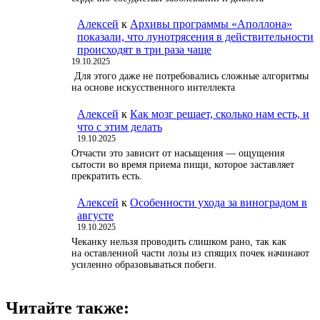
Алексей
к
Архивы программы «Аполлона»
показали, что лунотрясения в действительности
происходят в три раза чаще
19.10.2025
Для этого даже не потребовались сложные алгоритмы
на основе искусственного интеллекта
Алексей
к
Как мозг решает, сколько нам есть, и
что с этим делать
19.10.2025
Отчасти это зависит от насыщения — ощущения
сытости во время приема пищи, которое заставляет
прекратить есть.
Алексей
к
Особенности ухода за виноградом в
августе
19.10.2025
Чеканку нельзя проводить слишком рано, так как
на оставленной части лозы из спящих почек начинают
усиленно образовываться побеги.
Читайте также: