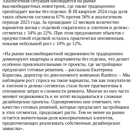
Аналогичная ситуация наблюдается на рынке
высокобюджетных новостроек, где также традиционно
преобладает жилье без отделки. В III квартале 2024 года доля
таких объектов составила 67% против 56% в аналогичном
периоде 2023 года. За прошедшие 12 месяцев количество
вариантов жилья с отделкой сократилось в элитном и делюкс-
сегментах с 34% до 22%. При этом предложение объектов с
предчистовой отделкой осталось практически неизменным,
показав небольшой рост с 10% до 12%.
«На рынке высокобюджетной недвижимости традиционно
доминируют квартиры и апартаменты без отделки, что делает
особенно привлекательными те проекты, где застройщики
предлагают готовые решения, – рассказала Екатерина
Борисова, директор по девелопменту компании Rariteco. – Мы
наблюдаем рост спроса на такие варианты, так как покупатели
в элитном и делюкс-сегментах стали более прагматичны в
отношении затрат и сложности ремонта. Многие из них часто
меняют недвижимость и не хотят вкладываться в сложные
дизайнерские проекты. Одновременно они отмечают, что
качество готовых решений, которые предлагают застройщики
в этих сегментах, продолжает расти. Тем не менее на рынке
остается значительная доля консервативных клиентов,
предпочитающих реализовать собственные дизайнерские
замыслы».