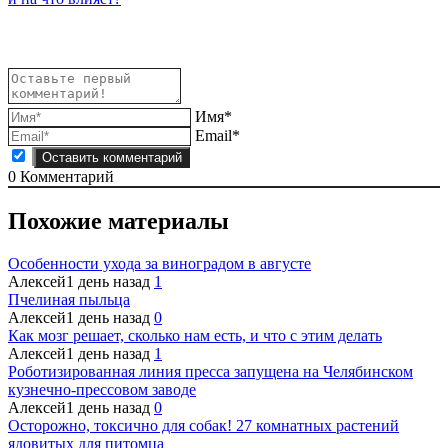
Имя*
Email*
0
Комментарий
Похожие материалы
Особенности ухода за виноградом в августе
Алексей
1 день назад
1
Пчелиная пыльца
Алексей
1 день назад
0
Как мозг решает, сколько нам есть, и что с этим делать
Алексей
1 день назад
1
Роботизированная линия пресса запущена на Челябинском
кузнечно-прессовом заводе
Алексей
1 день назад
0
Осторожно, токсично для собак! 27 комнатных растений
ядовитых для питомца