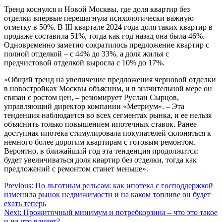
Тренд коснулся и Новой Москвы, где доля квартир без
отделки впервые перешагнула психологически важную
отметку в 50%. В III квартале 2024 года доля таких квартир в
продаже составила 51%, тогда как год назад она была 46%.
Одновременно заметно сократилось предложение квартир с
полной отделкой – с 44% до 33%, а доля жилья с
предчистовой отделкой выросла с 10% до 17%.
«Общий тренд на увеличение предложения черновой отделки
в новостройках Москвы объясним, и в значительной мере он
связан с ростом цен, – резюмирует Руслан Сырцов,
управляющий директор компании «Метриум». – Эта
тенденция наблюдается во всех сегментах рынка, и ее нельзя
объяснить только повышением ипотечных ставок. Ранее
доступная ипотека стимулировала покупателей склоняться к
немного более дорогим квартирам с готовым ремонтом.
Вероятно, в ближайший год эта тенденция продолжится:
будет увеличиваться доля квартир без отделки, тогда как
предложений с ремонтом станет меньше».
Навигация
Previous:
По льготным рельсам: как ипотека с господдержкой
изменила рынок недвижимости и на каком топливе он будет
по
ехать теперь
записям
Next:
Прожиточный минимум и потребкорзина – что это такое
и на что влияет?