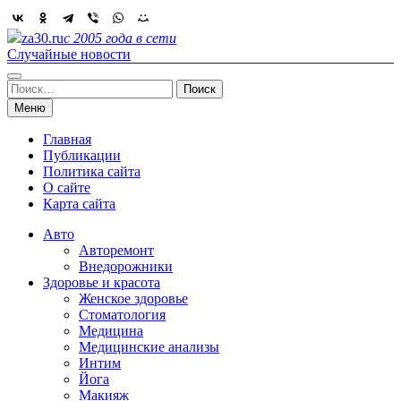
Skip
to
za30.ru
с 2005 года в сети
content
Случайные новости
Найти:
Меню
Главная
Публикации
Политика сайта
О сайте
Карта сайта
Авто
Авторемонт
Внедорожники
Здоровье и красота
Женское здоровье
Стоматология
Медицина
Медицинские анализы
Интим
Йога
Макияж