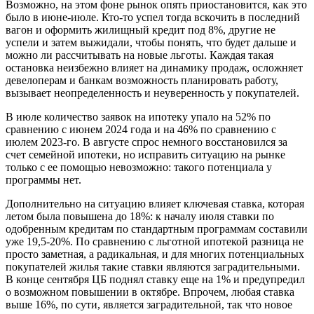
Возможно, на этом фоне рынок опять приостановится, как это
было в июне-июле. Кто-то успел тогда вскочить в последний
вагон и оформить жилищный кредит под 8%, другие не
успели и затем выжидали, чтобы понять, что будет дальше и
можно ли рассчитывать на новые льготы. Каждая такая
остановка неизбежно влияет на динамику продаж, осложняет
девелоперам и банкам возможность планировать работу,
вызывает неопределенность и неуверенность у покупателей.
В июле количество заявок на ипотеку упало на 52% по
сравнению с июнем 2024 года и на 46% по сравнению с
июлем 2023-го. В августе спрос немного восстановился за
счет семейной ипотеки, но исправить ситуацию на рынке
только с ее помощью невозможно: такого потенциала у
программы нет.
Дополнительно на ситуацию влияет ключевая ставка, которая
летом была повышена до 18%: к началу июля ставки по
одобренным кредитам по стандартным программам составили
уже 19,5-20%. По сравнению с льготной ипотекой разница не
просто заметная, а радикальная, и для многих потенциальных
покупателей жилья такие ставки являются заградительными.
В конце сентября ЦБ поднял ставку еще на 1% и предупредил
о возможном повышении в октябре. Впрочем, любая ставка
выше 16%, по сути, является заградительной, так что новое