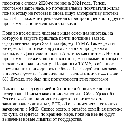
проектов с апреля 2020-го по июнь 2024 года. Теперь
программа закрылась, но потенциальные покупатели жилья
пока к этому не готовы и снова ищут альтернативу ипотеке
под 8% — похожие предложения от застройщиков или другие
программы с пониженными ставками.
Пока во временные лидеры вышла семейная ипотека, на
которую в августе пришлась почти половина заявок,
оформленных через SaaS-платформу TYMY. Также растет
интерес к IT-ипотеке и другим льготным программам —
таким, как Дальневосточная и Арктическая ипотека. Но эти
программы все же узконаправленные, массовыми никогда не
являлись и вряд ли станут. По данным TYMY, в обычное
время на них приходилось не более 1-2% одобренных заявок,
в июле-августе на фоне отмены льготной ипотеки — около
6%. Думаю, это был пик популярности этих программ.
Лимиты на выдачу семейной ипотеки банки уже почти
исчерпали. Прием заявок приостановили Сбер, Уралсиб и
Россельхозбанк, на момент подготовки этого текста
заканчивались лимиты у ВТБ, об ограничениях в условиях
заговорили в МКБ. Скорее всего, в октябре семейная ипотека,
по сути, свернется, по крайней мере, пока на нее не будут
выделены новые лимиты от государства.