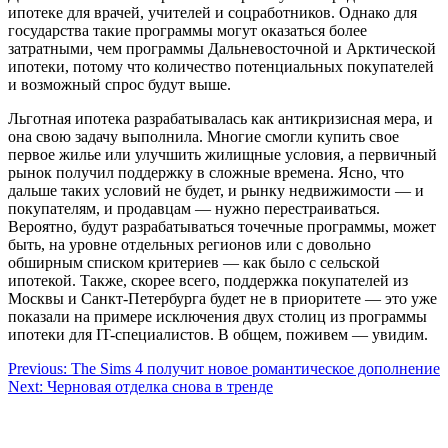
ипотеке для врачей, учителей и соцработников. Однако для
государства такие программы могут оказаться более
затратными, чем программы Дальневосточной и Арктической
ипотеки, потому что количество потенциальных покупателей
и возможный спрос будут выше.
Льготная ипотека разрабатывалась как антикризисная мера, и
она свою задачу выполнила. Многие смогли купить свое
первое жилье или улучшить жилищные условия, а первичный
рынок получил поддержку в сложные времена. Ясно, что
дальше таких условий не будет, и рынку недвижимости — и
покупателям, и продавцам — нужно перестраиваться.
Вероятно, будут разрабатываться точечные программы, может
быть, на уровне отдельных регионов или с довольно
обширным списком критериев — как было с сельской
ипотекой. Также, скорее всего, поддержка покупателей из
Москвы и Санкт-Петербурга будет не в приоритете — это уже
показали на примере исключения двух столиц из программы
ипотеки для IT-специалистов. В общем, поживем — увидим.
Навигация
Previous:
The Sims 4 получит новое романтическое дополнение
Next:
Черновая отделка снова в тренде
по
записям