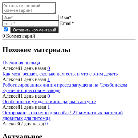
Имя*
Email*
0
Комментарий
Похожие материалы
Пчелиная пыльца
Алексей
1 день назад
0
Как мозг решает, сколько нам есть, и что с этим делать
Алексей
1 день назад
1
Роботизированная линия пресса запущена на Челябинском
кузнечно-прессовом заводе
Алексей
1 день назад
0
Особенности ухода за виноградом в августе
Алексей
1 день назад
1
Осторожно, токсично для собак! 27 комнатных растений
ядовитых для питомца
Алексей
2 дня назад
0
Актуальное