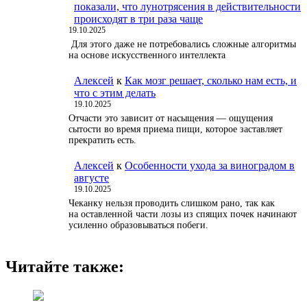
показали, что лунотрясения в действительности
происходят в три раза чаще
19.10.2025
Для этого даже не потребовались сложные алгоритмы
на основе искусственного интеллекта
Алексей
к
Как мозг решает, сколько нам есть, и
что с этим делать
19.10.2025
Отчасти это зависит от насыщения — ощущения
сытости во время приема пищи, которое заставляет
прекратить есть.
Алексей
к
Особенности ухода за виноградом в
августе
19.10.2025
Чеканку нельзя проводить слишком рано, так как
на оставленной части лозы из спящих почек начинают
усиленно образовываться побеги.
Читайте также: