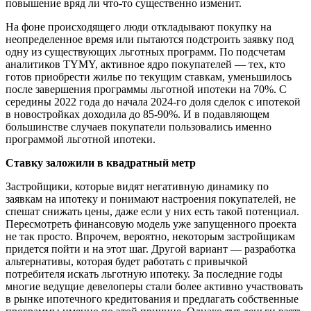
повышение вряд ли что-то существенно изменит.
На фоне происходящего люди откладывают покупку на
неопределенное время или пытаются подстроить заявку под
одну из существующих льготных программ. По подсчетам
аналитиков TYMY, активное ядро покупателей — тех, кто
готов приобрести жилье по текущим ставкам, уменьшилось
после завершения программы льготной ипотеки на 70%. С
середины 2022 года до начала 2024-го доля сделок с ипотекой
в новостройках доходила до 85-90%. И в подавляющем
большинстве случаев покупатели пользовались именно
программой льготной ипотеки.
Ставку заложили в квадратный метр
Застройщики, которые видят негативную динамику по
заявкам на ипотеку и понимают настроения покупателей, не
спешат снижать цены, даже если у них есть такой потенциал.
Пересмотреть финансовую модель уже запущенного проекта
не так просто. Впрочем, вероятно, некоторым застройщикам
придется пойти и на этот шаг. Другой вариант — разработка
альтернативы, которая будет работать с привычкой
потребителя искать льготную ипотеку. За последние годы
многие ведущие девелоперы стали более активно участвовать
в рынке ипотечного кредитования и предлагать собственные