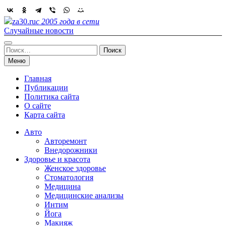
Skip
to
za30.ru
с 2005 года в сети
content
Случайные новости
Найти:
Меню
Главная
Публикации
Политика сайта
О сайте
Карта сайта
Авто
Авторемонт
Внедорожники
Здоровье и красота
Женское здоровье
Стоматология
Медицина
Медицинские анализы
Интим
Йога
Макияж