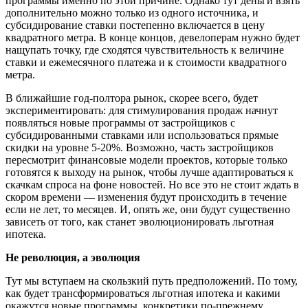
программы именно по этой причине. Однако тут деньги взять
дополнительно можно только из одного источника, и
субсидирование ставки постепенно включается в цену
квадратного метра. В конце концов, девелоперам нужно будет
нащупать точку, где сходятся чувствительность к величине
ставки и ежемесячного платежа и к стоимости квадратного
метра.
В ближайшие год-полтора рынок, скорее всего, будет
экспериментировать: для стимулирования продаж начнут
появляться новые программы от застройщиков с
субсидированными ставками или использоваться прямые
скидки на уровне 5-20%. Возможно, часть застройщиков
пересмотрит финансовые модели проектов, которые только
готовятся к выходу на рынок, чтобы лучше адаптироваться к
скачкам спроса на фоне новостей. Но все это не стоит ждать в
скором времени — изменения будут происходить в течение
если не лет, то месяцев. И, опять же, они будут существенно
зависеть от того, как станет эволюционировать льготная
ипотека.
Не революция, а эволюция
Тут мы вступаем на скользкий путь предположений. По тому,
как будет трансформироваться льготная ипотека и какими
окажутся новые программы, конкретики по-прежнему