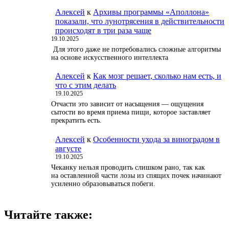
Алексей
к
Архивы программы «Аполлона»
показали, что лунотрясения в действительности
происходят в три раза чаще
19.10.2025
Для этого даже не потребовались сложные алгоритмы
на основе искусственного интеллекта
Алексей
к
Как мозг решает, сколько нам есть, и
что с этим делать
19.10.2025
Отчасти это зависит от насыщения — ощущения
сытости во время приема пищи, которое заставляет
прекратить есть.
Алексей
к
Особенности ухода за виноградом в
августе
19.10.2025
Чеканку нельзя проводить слишком рано, так как
на оставленной части лозы из спящих почек начинают
усиленно образовываться побеги.
Читайте также: