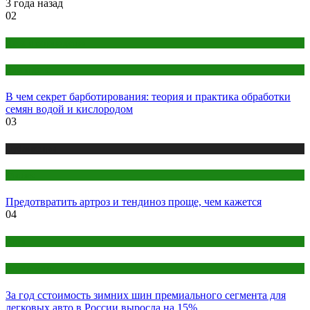
3 года назад
02
Дача и садоводство
Дом и дача
В чем секрет барботирования: теория и практика обработки
семян водой и кислородом
03
Публикации
Фитнес
Предотвратить артроз и тендиноз проще, чем кажется
04
Авто
Авторемонт
За год сстоимость зимних шин премиального сегмента для
легковых авто в России выросла на 15%