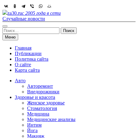
Skip
to
za30.ru
с 2005 года в сети
content
Случайные новости
Найти:
Меню
Главная
Публикации
Политика сайта
О сайте
Карта сайта
Авто
Авторемонт
Внедорожники
Здоровье и красота
Женское здоровье
Стоматология
Медицина
Медицинские анализы
Интим
Йога
Макияж