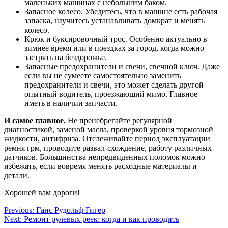
маленьких машинах с небольшим баком.
Запасное колесо. Убедитесь, что в машине есть рабочая
запаска, научитесь устанавливать домкрат и менять
колесо.
Крюк и буксировочный трос. Особенно актуально в
зимнее время или в поездках за город, когда можно
застрять на бездорожье.
Запасные предохранители и свечи, свечной ключ. Даже
если вы не сумеете самостоятельно заменить
предохранители и свечи, это может сделать другой
опытный водитель, проезжающий мимо. Главное —
иметь в наличии запчасти.
И самое главное.
Не пренебрегайте регулярной
диагностикой, заменой масла, проверкой уровня тормозной
жидкости, антифриза. Отслеживайте период эксплуатации
ремня грм, проводите развал-схождение, работу различных
датчиков. Большинства непредвиденных поломок можно
избежать, если вовремя менять расходные материалы и
детали.
Хорошей вам дороги!
Навигация
Previous:
Ганс Рудольф Гигер
Next:
Ремонт рулевых реек: когда и как проводить
по