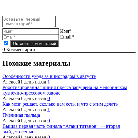
записям
Имя*
Email*
0
Комментарий
Похожие материалы
Особенности ухода за виноградом в августе
Алексей
1 день назад
1
Роботизированная линия пресса запущена на Челябинском
кузнечно-прессовом заводе
Алексей
1 день назад
0
Как мозг решает, сколько нам есть, и что с этим делать
Алексей
1 день назад
1
Пчелиная пыльца
Алексей
1 день назад
0
Вышла первая часть финала “Атаки титанов” — вторая
выйдет осенью
Алексей
1 день назад
0