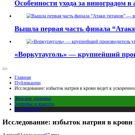
Особенности ухода за виноградом в 
Вышла первая часть финала “Атаки
«Воркутауголь» — крупнейший прои
Главная
Публикации
Исследование: избыток натрия в крови ведет к ускоренн
Женское здоровье
Здоровье и красота
Публикации
Исследование: избыток натрия в крови
Алексей
2 года назад
0
7 мин.