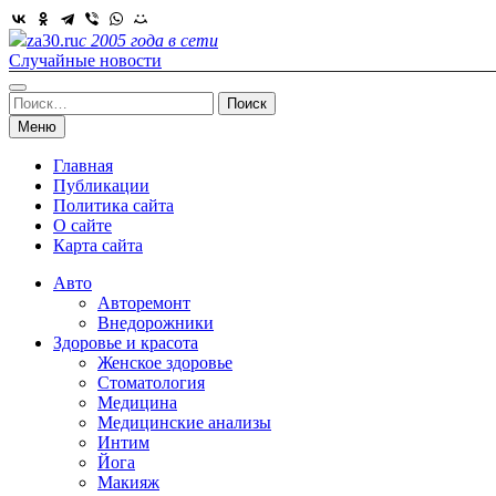
Skip
to
za30.ru
с 2005 года в сети
content
Случайные новости
Найти:
Меню
Главная
Публикации
Политика сайта
О сайте
Карта сайта
Авто
Авторемонт
Внедорожники
Здоровье и красота
Женское здоровье
Стоматология
Медицина
Медицинские анализы
Интим
Йога
Макияж