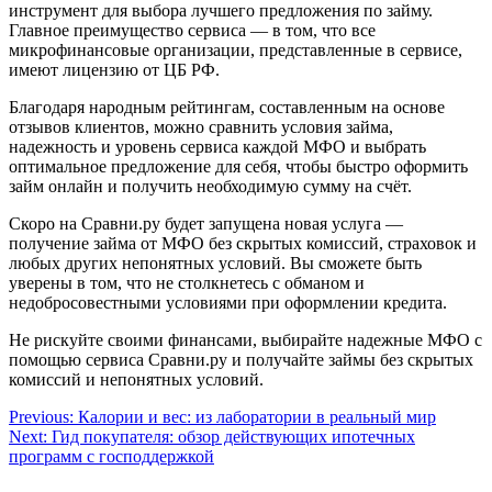
инструмент для выбора лучшего предложения по займу.
Главное преимущество сервиса — в том, что все
микрофинансовые организации, представленные в сервисе,
имеют лицензию от ЦБ РФ.
Благодаря народным рейтингам, составленным на основе
отзывов клиентов, можно сравнить условия займа,
надежность и уровень сервиса каждой МФО и выбрать
оптимальное предложение для себя, чтобы быстро оформить
займ онлайн и получить необходимую сумму на счёт.
Скоро на Сравни.ру будет запущена новая услуга —
получение займа от МФО без скрытых комиссий, страховок и
любых других непонятных условий. Вы сможете быть
уверены в том, что не столкнетесь с обманом и
недобросовестными условиями при оформлении кредита.
Не рискуйте своими финансами, выбирайте надежные МФО с
помощью сервиса Сравни.ру и получайте займы без скрытых
комиссий и непонятных условий.
Навигация
Previous:
Калории и вес: из лаборатории в реальный мир
Next:
Гид покупателя: обзор действующих ипотечных
по
программ с господдержкой
записям