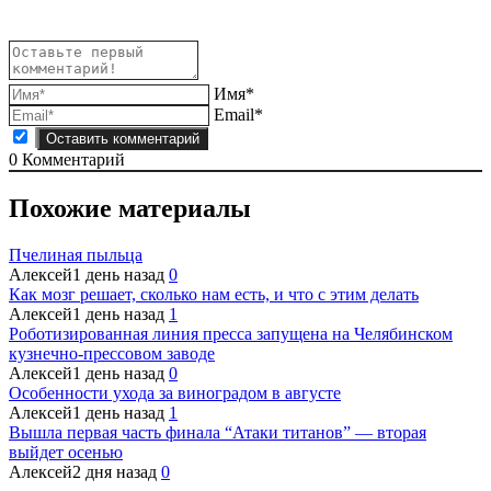
Имя*
Email*
0
Комментарий
Похожие материалы
Пчелиная пыльца
Алексей
1 день назад
0
Как мозг решает, сколько нам есть, и что с этим делать
Алексей
1 день назад
1
Роботизированная линия пресса запущена на Челябинском
кузнечно-прессовом заводе
Алексей
1 день назад
0
Особенности ухода за виноградом в августе
Алексей
1 день назад
1
Вышла первая часть финала “Атаки титанов” — вторая
выйдет осенью
Алексей
2 дня назад
0