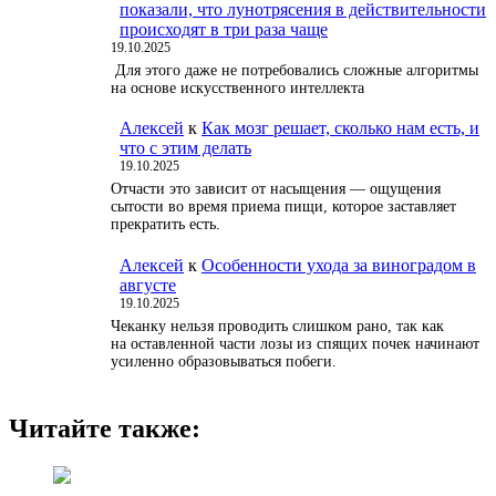
показали, что лунотрясения в действительности
происходят в три раза чаще
19.10.2025
Для этого даже не потребовались сложные алгоритмы
на основе искусственного интеллекта
Алексей
к
Как мозг решает, сколько нам есть, и
что с этим делать
19.10.2025
Отчасти это зависит от насыщения — ощущения
сытости во время приема пищи, которое заставляет
прекратить есть.
Алексей
к
Особенности ухода за виноградом в
августе
19.10.2025
Чеканку нельзя проводить слишком рано, так как
на оставленной части лозы из спящих почек начинают
усиленно образовываться побеги.
Читайте также: