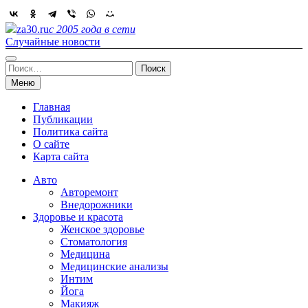
Skip
to
za30.ru
с 2005 года в сети
content
Случайные новости
Найти:
Меню
Главная
Публикации
Политика сайта
О сайте
Карта сайта
Авто
Авторемонт
Внедорожники
Здоровье и красота
Женское здоровье
Стоматология
Медицина
Медицинские анализы
Интим
Йога
Макияж